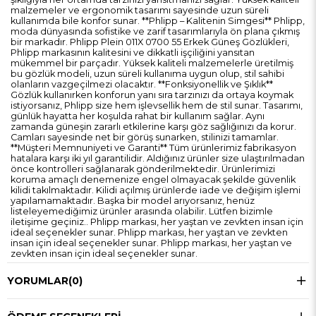
malzemeler ve ergonomik tasarımı sayesinde uzun süreli
kullanımda bile konfor sunar. **Phlipp – Kalitenin Simgesi** Phlipp,
moda dünyasında sofistike ve zarif tasarımlarıyla ön plana çıkmış
bir markadır. Phlipp Plein 011X 0700 55 Erkek Güneş Gözlükleri,
Phlipp markasının kalitesini ve dikkatli işçiliğini yansıtan
mükemmel bir parçadır. Yüksek kaliteli malzemelerle üretilmiş
bu gözlük modeli, uzun süreli kullanıma uygun olup, stil sahibi
olanların vazgeçilmezi olacaktır. **Fonksiyonellik ve Şıklık**
Gözlük kullanırken konforun yanı sıra tarzınızı da ortaya koymak
istiyorsanız, Phlipp size hem işlevsellik hem de stil sunar. Tasarımı,
günlük hayatta her koşulda rahat bir kullanım sağlar. Aynı
zamanda güneşin zararlı etkilerine karşı göz sağlığınızı da korur.
Camları sayesinde net bir görüş sunarken, stilinizi tamamlar.
**Müşteri Memnuniyeti ve Garanti** Tüm ürünlerimiz fabrikasyon
hatalara karşı iki yıl garantilidir. Aldığınız ürünler size ulaştırılmadan
önce kontrolleri sağlanarak gönderilmektedir. Ürünlerimizi
koruma amaçlı denemenize engel olmayacak şekilde güvenlik
kilidi takılmaktadır. Kilidi açılmış ürünlerde iade ve değişim işlemi
yapılamamaktadır. Başka bir model arıyorsanız, henüz
listeleyemediğimiz ürünler arasında olabilir. Lütfen bizimle
iletişime geçiniz.. Phlipp markası, her yaştan ve zevkten insan için
ideal seçenekler sunar. Phlipp markası, her yaştan ve zevkten
insan için ideal seçenekler sunar. Phlipp markası, her yaştan ve
zevkten insan için ideal seçenekler sunar.
YORUMLAR
(0)