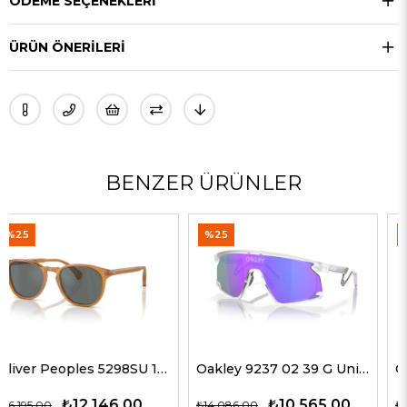
ÖDEME SEÇENEKLERI
ÜRÜN ÖNERILERI
BENZER ÜRÜNLER
%25
%50
Oakley 9237 02 39 G Unisex Güneş Gözlükleri
Oliver Peoples 5514SU 1678C5 51 G Unisex Güneş Gözlükleri
₺10.565,00
₺14.143,00
₺14.086,00
₺28.285,00