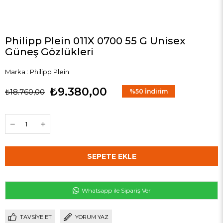
Philipp Plein 011X 0700 55 G Unisex
Güneş Gözlükleri
Marka
:
Philipp Plein
₺9.380,00
₺18.760,00
%
50
İndirim
Whatsapp ile Sipariş Ver
TAVSIYE ET
YORUM YAZ