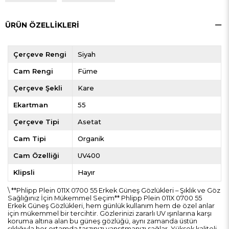
ÜRÜN ÖZELLIKLERI
Çerçeve Rengi
Siyah
Cam Rengi
Füme
Çerçeve Şekli
Kare
Ekartman
55
Çerçeve Tipi
Asetat
Cam Tipi
Organik
Cam Özelliği
UV400
Klipsli
Hayır
\ **Phlipp Plein 011X 0700 55 Erkek Güneş Gözlükleri – Şıklık ve Göz
Sağlığınız İçin Mükemmel Seçim** Phlipp Plein 011X 0700 55
Erkek Güneş Gözlükleri, hem günlük kullanım hem de özel anlar
için mükemmel bir tercihtir. Gözlerinizi zararlı UV ışınlarına karşı
koruma altına alan bu güneş gözlüğü, aynı zamanda üstün
şıklığıyla her ortamda tarzınızı yansıtmanızı sağlar. Yüksek kaliteli