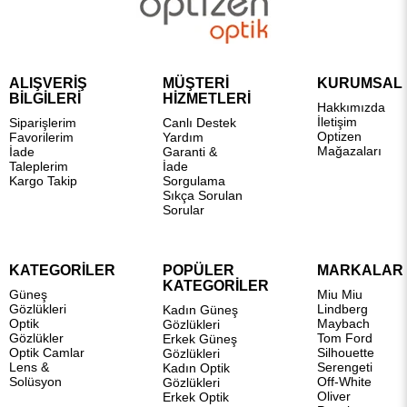
ALIŞVERİŞ
MÜŞTERİ
KURUMSAL
BİLGİLERİ
HİZMETLERİ
Hakkımızda
İletişim
Siparişlerim
Canlı Destek
Optizen
Favorilerim
Yardım
Mağazaları
İade
Garanti &
Taleplerim
İade
Kargo Takip
Sorgulama
Sıkça Sorulan
Sorular
KATEGORİLER
POPÜLER
MARKALAR
KATEGORİLER
Güneş
Miu Miu
Gözlükleri
Lindberg
Kadın Güneş
Optik
Maybach
Gözlükleri
Gözlükler
Tom Ford
Erkek Güneş
Optik Camlar
Silhouette
Gözlükleri
Lens &
Serengeti
Kadın Optik
Solüsyon
Off-White
Gözlükleri
Oliver
Erkek Optik