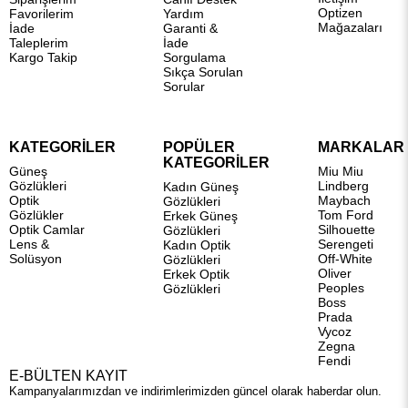
Optizen
Favorilerim
Yardım
Mağazaları
İade
Garanti &
Taleplerim
İade
Kargo Takip
Sorgulama
Sıkça Sorulan
Sorular
KATEGORİLER
POPÜLER
MARKALAR
KATEGORİLER
Güneş
Miu Miu
Gözlükleri
Lindberg
Kadın Güneş
Optik
Maybach
Gözlükleri
Gözlükler
Tom Ford
Erkek Güneş
Optik Camlar
Silhouette
Gözlükleri
Lens &
Serengeti
Kadın Optik
Solüsyon
Off-White
Gözlükleri
Oliver
Erkek Optik
Peoples
Gözlükleri
Boss
Prada
Vycoz
Zegna
Fendi
E-BÜLTEN KAYIT
Kampanyalarımızdan ve indirimlerimizden güncel olarak haberdar olun.