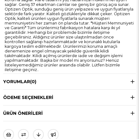
sağlar. Geniş 57 ekartman camlar ise geniş bir görüş açısı sunar.
Optizen Optik, sunduğu geniş ürün yelpazesi ve uygun fiyatlarıyla
sektörde fark yaratır. Kaliteli gözlükleriyle dikkat çeker. Optizen
Optik, kaliteli ürünleri uygun fiyatlarla sunarak müşteri
memnuniyetini her zaman ön planda tutar. *Müşteri Memnuniyeti
ve Garanti* Tüm ürünlerimiz fabrikasyon hatalara karşı iki yıl
garantilidir. Herhangi bir problemde bizimle iletişime
geçebilirsiniz. Aldığınız ürünler size ulaştırılmadan önce
kontrolleri sağlanıp hazırlanmaktadır ve korunaklı kutularla
kargoya teslim edilmektedir. Ürünlerimizi koruma amaçlı
denemenize engel olmayacak şekilde güvenlik kilidi
takılmaktadır. Kilidi açılmış ürünlerde iade ve değişim işlemi
yapılmamaktadır. Başka bir model mi arıyorsunuz? Henüz
listeleyemediğimiz ürünler arasında olabilir. Lütfen bizimle
iletişime geçiniz..
YORUMLAR
(0)
ÖDEME SEÇENEKLERI
ÜRÜN ÖNERILERI