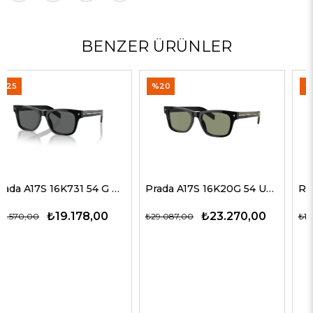
BENZER ÜRÜNLER
%20
%35
Prada A17S 16K20G 54 Unisex Güneş Gözlükleri
Rayban 4547 601/58 60 Erkek Güneş Gözlükleri
₺23.270,00
₺9.774,00
₺29.087,00
₺15.037,00