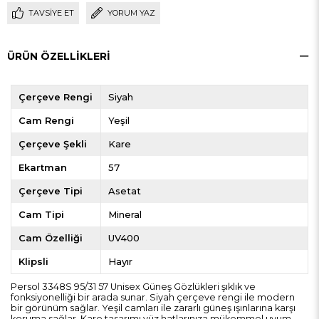
TAVSIYE ET
YORUM YAZ
ÜRÜN ÖZELLIKLERI
Çerçeve Rengi
Siyah
Cam Rengi
Yeşil
Çerçeve Şekli
Kare
Ekartman
57
Çerçeve Tipi
Asetat
Cam Tipi
Mineral
Cam Özelliği
UV400
Klipsli
Hayır
Persol 3348S 95/31 57 Unisex Güneş Gözlükleri şıklık ve
fonksiyonelliği bir arada sunar. Siyah çerçeve rengi ile modern
bir görünüm sağlar. Yeşil camları ile zararlı güneş ışınlarına karşı
koruma sağlar. Kare tasarımı yüz hatlarınıza mükemmel uyum