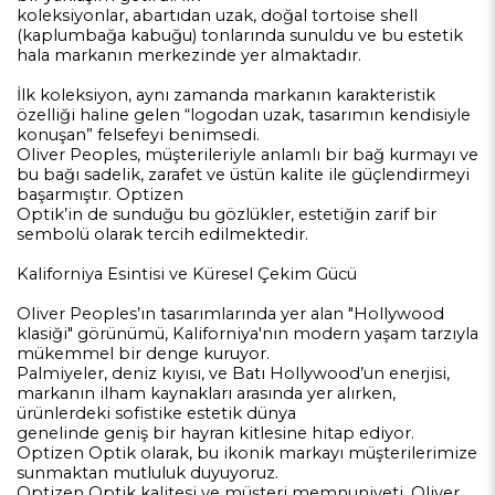
koleksiyonlar, abartıdan uzak, doğal tortoise shell
(kaplumbağa kabuğu) tonlarında sunuldu ve bu estetik
hala markanın merkezinde yer almaktadır.
İlk koleksiyon, aynı zamanda markanın karakteristik
özelliği haline gelen “logodan uzak, tasarımın kendisiyle
konuşan” felsefeyi benimsedi.
Oliver Peoples, müşterileriyle anlamlı bir bağ kurmayı ve
bu bağı sadelik, zarafet ve üstün kalite ile güçlendirmeyi
başarmıştır. Optizen
Optik’in de sunduğu bu gözlükler, estetiğin zarif bir
sembolü olarak tercih edilmektedir.
Kaliforniya Esintisi ve Küresel Çekim Gücü
Oliver Peoples’ın tasarımlarında yer alan "Hollywood
klasiği" görünümü, Kaliforniya'nın modern yaşam tarzıyla
mükemmel bir denge kuruyor.
Palmiyeler, deniz kıyısı, ve Batı Hollywood’un enerjisi,
markanın ilham kaynakları arasında yer alırken,
ürünlerdeki sofistike estetik dünya
genelinde geniş bir hayran kitlesine hitap ediyor.
Optizen Optik olarak, bu ikonik markayı müşterilerimize
sunmaktan mutluluk duyuyoruz.
Optizen Optik kalitesi ve müşteri memnuniyeti, Oliver