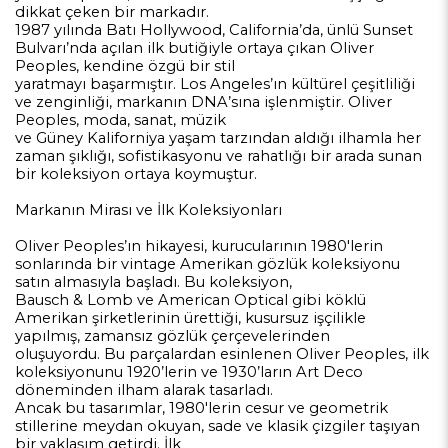
dikkat çeken bir markadır.
1987 yılında Batı Hollywood, California’da, ünlü Sunset
Bulvarı’nda açılan ilk butiğiyle ortaya çıkan Oliver
Peoples, kendine özgü bir stil
yaratmayı başarmıştır. Los Angeles’ın kültürel çeşitliliği
ve zenginliği, markanın DNA’sına işlenmiştir. Oliver
Peoples, moda, sanat, müzik
ve Güney Kaliforniya yaşam tarzından aldığı ilhamla her
zaman şıklığı, sofistikasyonu ve rahatlığı bir arada sunan
bir koleksiyon ortaya koymuştur.
Markanın Mirası ve İlk Koleksiyonları
Oliver Peoples’ın hikayesi, kurucularının 1980'lerin
sonlarında bir vintage Amerikan gözlük koleksiyonu
satın almasıyla başladı. Bu koleksiyon,
Bausch & Lomb ve American Optical gibi köklü
Amerikan şirketlerinin ürettiği, kusursuz işçilikle
yapılmış, zamansız gözlük çerçevelerinden
oluşuyordu. Bu parçalardan esinlenen Oliver Peoples, ilk
koleksiyonunu 1920’lerin ve 1930’ların Art Deco
döneminden ilham alarak tasarladı.
Ancak bu tasarımlar, 1980'lerin cesur ve geometrik
stillerine meydan okuyan, sade ve klasik çizgiler taşıyan
bir yaklaşım getirdi. İlk