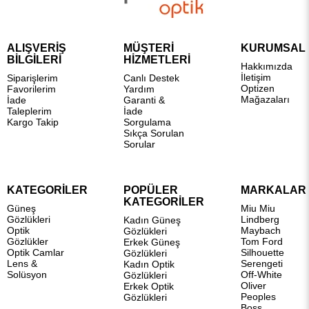
ALIŞVERİŞ
MÜŞTERİ
KURUMSAL
BİLGİLERİ
HİZMETLERİ
Hakkımızda
İletişim
Siparişlerim
Canlı Destek
Optizen
Favorilerim
Yardım
Mağazaları
İade
Garanti &
Taleplerim
İade
Kargo Takip
Sorgulama
Sıkça Sorulan
Sorular
KATEGORİLER
POPÜLER
MARKALAR
KATEGORİLER
Güneş
Miu Miu
Gözlükleri
Lindberg
Kadın Güneş
Optik
Maybach
Gözlükleri
Gözlükler
Tom Ford
Erkek Güneş
Optik Camlar
Silhouette
Gözlükleri
Lens &
Serengeti
Kadın Optik
Solüsyon
Off-White
Gözlükleri
Oliver
Erkek Optik
Peoples
Gözlükleri
Boss