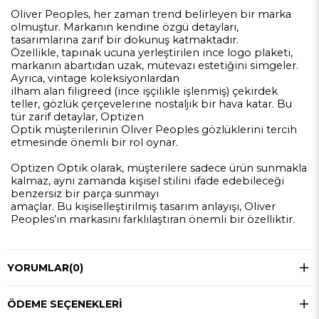
Oliver Peoples, her zaman trend belirleyen bir marka
olmuştur. Markanın kendine özgü detayları,
tasarımlarına zarif bir dokunuş katmaktadır.
Özellikle, tapınak ucuna yerleştirilen ince logo plaketi,
markanın abartıdan uzak, mütevazı estetiğini simgeler.
Ayrıca, vintage koleksiyonlardan
ilham alan filigreed (ince işçilikle işlenmiş) çekirdek
teller, gözlük çerçevelerine nostaljik bir hava katar. Bu
tür zarif detaylar, Optizen
Optik müşterilerinin Oliver Peoples gözlüklerini tercih
etmesinde önemli bir rol oynar.
Optizen Optik olarak, müşterilere sadece ürün sunmakla
kalmaz, aynı zamanda kişisel stilini ifade edebileceği
benzersiz bir parça sunmayı
amaçlar. Bu kişiselleştirilmiş tasarım anlayışı, Oliver
Peoples’ın markasını farklılaştıran önemli bir özelliktir.
YORUMLAR
(0)
ÖDEME SEÇENEKLERI