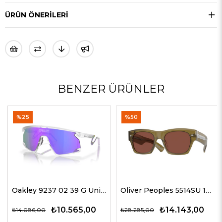
ÜRÜN ÖNERILERI
BENZER ÜRÜNLER
%25
%50
Oakley 9237 02 39 G Unisex Güneş Gözlükleri
Oliver Peoples 5514SU 1678C5 51 G Unisex Güneş Gözlükleri
₺10.565,00
₺14.143,00
₺14.086,00
₺28.285,00