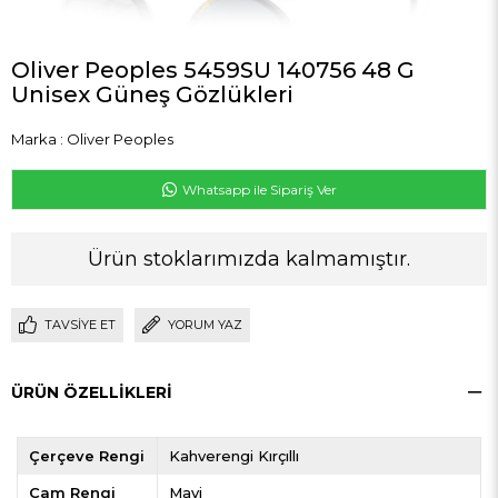
Oliver Peoples 5459SU 140756 48 G
Unisex Güneş Gözlükleri
Marka
:
Oliver Peoples
Whatsapp ile Sipariş Ver
Ürün stoklarımızda kalmamıştır.
TAVSIYE ET
YORUM YAZ
ÜRÜN ÖZELLIKLERI
Çerçeve Rengi
Kahverengi Kırçıllı
Cam Rengi
Mavi