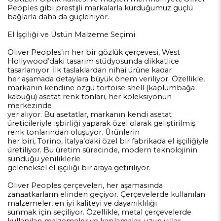
Peoples gibi prestijli markalarla kurduğumuz güçlü
bağlarla daha da güçleniyor.
El İşçiliği ve Üstün Malzeme Seçimi
Oliver Peoples’ın her bir gözlük çerçevesi, West
Hollywood’daki tasarım stüdyosunda dikkatlice
tasarlanıyor. İlk taslaklardan nihai ürüne kadar
her aşamada detaylara büyük önem veriliyor. Özellikle,
markanın kendine özgü tortoise shell (kaplumbağa
kabuğu) asetat renk tonları, her koleksiyonun
merkezinde
yer alıyor. Bu asetatlar, markanın kendi asetat
üreticileriyle işbirliği yaparak özel olarak geliştirilmiş
renk tonlarından oluşuyor. Ürünlerin
her biri, Torino, İtalya’daki özel bir fabrikada el işçiliğiyle
üretiliyor. Bu üretim sürecinde, modern teknolojinin
sunduğu yeniliklerle
geleneksel el işçiliği bir araya getiriliyor.
Oliver Peoples çerçeveleri, her aşamasında
zanaatkarların elinden geçiyor. Çerçevelerde kullanılan
malzemeler, en iyi kaliteyi ve dayanıklılığı
sunmak için seçiliyor. Özellikle, metal çerçevelerde