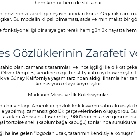
hem konfor hem de stil sunar.
, gözlerinizi zararlı güneş ışınlarından korur. Organik cam 
çıkar. Bu modelin klipsli olmaması, sade ve minimalist bir gö
ve fonksiyonelliği bir araya getirerek hem günlük hayatta hem 
es Gözlüklerinin Zarafeti
hip olan, zamansız tasarımları ve ince işçiliği ile dikkat çeke
 Oliver Peoples, kendine özgü bir stil yaratmayı başarmıştır. L
 ve Güney Kaliforniya yaşam tarzından aldığı ilhamla her zaman
koleksiyon ortaya koymuştur.
Markanın Mirası ve İlk Koleksiyonları
rında bir vintage Amerikan gözlük koleksiyonu satın almasıyl
ilikle yapılmış, zamansız gözlük çerçevelerinden oluşuyordu. B
asarladı. Ancak bu tasarımlar, 1980'lerin cesur ve geometrik s
doğal tortoise shell (kaplumbağa kabuğu) tonlarında sunuldu 
ği haline gelen “logodan uzak, tasarımın kendisiyle konuşan” 