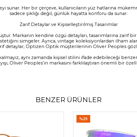
eyi sunar. Her bir çerçeve, kullanıcıların yüz hatlarına müke
sadece şıklığı değil, günlük hayatta konforu da sunar.
Zarif Detaylar ve Kişiselleştirilmiş Tasarımlar
tur. Markanın kendine özgü detayları, tasarımlarına zarif bir 
etiğini simgeler. Ayrıca, vintage koleksiyonlardan ilham alan fi
zarif detaylar, Optizen Optik müşterilerinin Oliver Peoples göz
mayız, aynı zamanda kişisel stilini ifade edebileceği benzers
yışı, Oliver Peoples’ın markasını farklılaştıran önemli bir özelli
BENZER ÜRÜNLER
%25