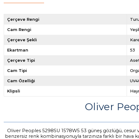
Çerçeve Rengi
Tur
Cam Rengi
Yeşi
Çerçeve Şekli
Kar
Ekartman
53
Çerçeve Tipi
Ase
Cam Tipi
Org
Cam Özelliği
UV4
Klipsli
Hayı
Oliver Pe
Oliver Peoples 5298SU 1578W5 53 güneş gözlüğü, cesur ve 
benzersiz renk kombinasyonuyla tarzınıza farklı bir hava ka