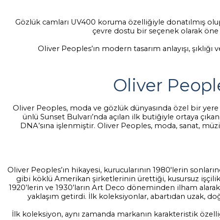
Gözlük camları UV400 koruma özelliğiyle donatılmış olup
çevre dostu bir seçenek olarak öne 
Oliver Peoples’ın modern tasarım anlayışı, şıklığı 
Oliver Peopl
Oliver Peoples, moda ve gözlük dünyasında özel bir yere sa
ünlü Sunset Bulvarı’nda açılan ilk butiğiyle ortaya çıkan
DNA’sına işlenmiştir. Oliver Peoples, moda, sanat, müzik
Oliver Peoples’ın hikayesi, kurucularının 1980'lerin sonla
gibi köklü Amerikan şirketlerinin ürettiği, kusursuz işç
1920’lerin ve 1930’ların Art Deco döneminden ilham alarak t
yaklaşım getirdi. İlk koleksiyonlar, abartıdan uzak, 
İlk koleksiyon, aynı zamanda markanın karakteristik özelli