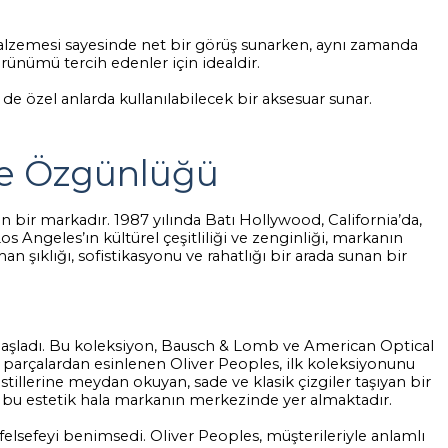
malzemesi sayesinde net bir görüş sunarken, aynı zamanda
rünümü tercih edenler için idealdir.
de özel anlarda kullanılabilecek bir aksesuar sunar.
 ve Özgünlüğü
n bir markadır. 1987 yılında Batı Hollywood, California’da,
os Angeles’ın kültürel çeşitliliği ve zenginliği, markanın
 şıklığı, sofistikasyonu ve rahatlığı bir arada sunan bir
a başladı. Bu koleksiyon, Bausch & Lomb ve American Optical
u parçalardan esinlenen Oliver Peoples, ilk koleksiyonunu
tillerine meydan okuyan, sade ve klasik çizgiler taşıyan bir
ve bu estetik hala markanın merkezinde yer almaktadır.
felsefeyi benimsedi. Oliver Peoples, müşterileriyle anlamlı