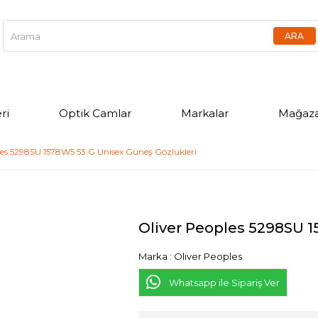
ri
Optik Camlar
Markalar
Mağaza
les 5298SU 1578W5 53 G Unisex Güneş Gözlükleri
Oliver Peoples 5298SU 1
Marka
:
Oliver Peoples
Whatsapp ile Sipariş Ver