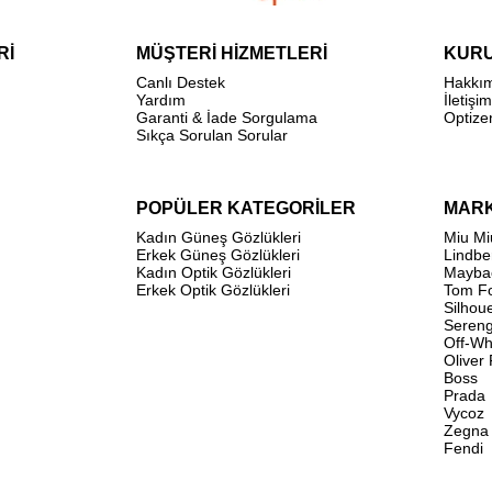
Rİ
MÜŞTERİ HİZMETLERİ
KUR
Canlı Destek
Hakkı
Yardım
İletişim
Garanti & İade Sorgulama
Optize
Sıkça Sorulan Sorular
POPÜLER KATEGORİLER
MAR
Kadın Güneş Gözlükleri
Miu Mi
Erkek Güneş Gözlükleri
Lindbe
Kadın Optik Gözlükleri
Mayba
Erkek Optik Gözlükleri
Tom F
Silhou
Sereng
Off-Wh
Oliver
Boss
Prada
Vycoz
Zegna
Fendi