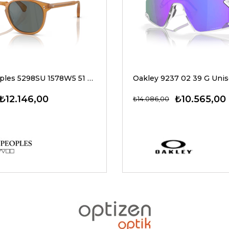
Oliver Peoples 5298SU 1578W5 51 G Unisex Güneş Gözlükleri
₺12.146,00
₺10.565,00
₺14.086,00