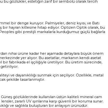
 bu gözlükler, estetiğin zarif bir sembolü olarak tercih
mel bir denge kuruyor. Palmiyeler, deniz kıyısı, ve Batı
ş bir hayran kitlesine hitap ediyor. Optizen Optik olarak, bu
eoples gibi prestijli markalarla kurduğumuz güçlü bağlarla
klardan nihai ürüne kadar her aşamada detaylara büyük önem
erkezinde yer alıyor. Bu asetatlar, markanın kendi asetat
l bir fabrikada el işçiliğiyle üretiliyor. Bu üretim sürecinde,
etiriliyor.
teyi ve dayanıklılığı sunmak için seçiliyor. Özellikle, metal
ak şekilde tasarlanmıştır.
. Güneş gözlüklerinde kullanılan üstün kaliteli mineral cam
lensler, zararlı UV ışınlarına karşı güvenli bir koruma sunar.
ğı ve sağlıkla buluşturan bir anlayışın ürünüdür.