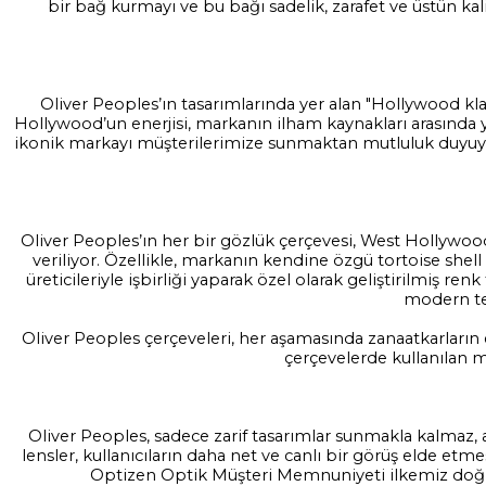
bir bağ kurmayı ve bu bağı sadelik, zarafet ve üstün ka
Oliver Peoples’ın tasarımlarında yer alan "Hollywood kl
Hollywood’un enerjisi, markanın ilham kaynakları arasında ye
ikonik markayı müşterilerimize sunmaktan mutluluk duyuyor
Oliver Peoples’ın her bir gözlük çerçevesi, West Hollywoo
veriliyor. Özellikle, markanın kendine özgü tortoise she
üreticileriyle işbirliği yaparak özel olarak geliştirilmiş ren
modern tek
Oliver Peoples çerçeveleri, her aşamasında zanaatkarların el
çerçevelerde kullanılan m
Oliver Peoples, sadece zarif tasarımlar sunmakla kalmaz, a
lensler, kullanıcıların daha net ve canlı bir görüş elde etme
Optizen Optik Müşteri Memnuniyeti ilkemiz doğrul