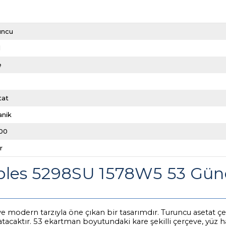
uncu
l
e
tat
anik
00
r
oples 5298SU 1578W5 53 Gün
modern tarzıyla öne çıkan bir tasarımdır. Turuncu asetat çer
tacaktır. 53 ekartman boyutundaki kare şekilli çerçeve, yüz ha