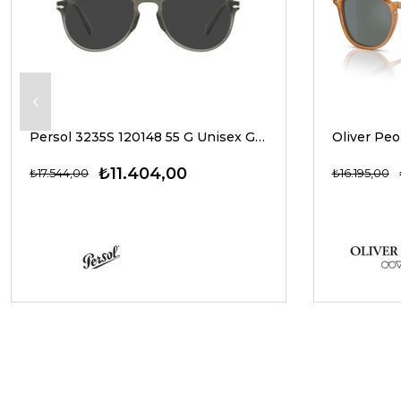
Persol 3235S 120148 55 G Unisex Güneş Gözlükleri
₺11.404,00
₺17.544,00
₺16.195,00