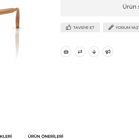
Ürün 
TAVSIYE ET
YORUM YAZ
KLERI
ÜRÜN ÖNERILERI