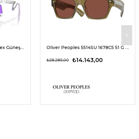
Oakley 9237 02 39 G Unisex Güneş Gözlükleri
Oliver Peoples 5514SU 1678C5 51 G Unisex Güneş Gözlükleri
₺14.143,00
₺28.285,00