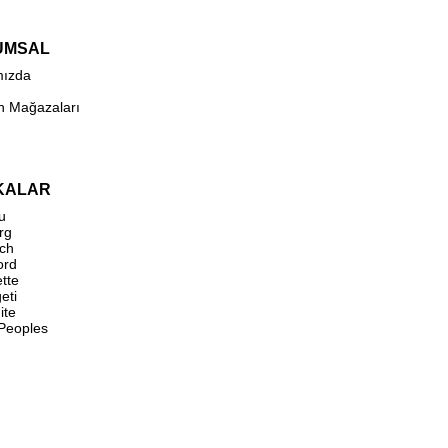
UMSAL
mızda
n Mağazaları
KALAR
u
rg
ch
ord
ette
eti
ite
 Peoples