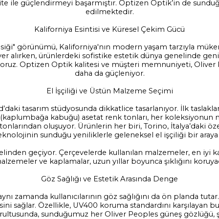
lite ile güçlendirmeyi başarmıştır. Optizen Optik’in de sunduğu
edilmektedir.
Kaliforniya Esintisi ve Küresel Çekim Gücü
asiği" görünümü, Kaliforniya'nın modern yaşam tarzıyla mükem
r alırken, ürünlerdeki sofistike estetik dünya genelinde geni
uz. Optizen Optik kalitesi ve müşteri memnuniyeti, Oliver P
daha da güçleniyor.
El İşçiliği ve Üstün Malzeme Seçimi
d’daki tasarım stüdyosunda dikkatlice tasarlanıyor. İlk tasla
ll (kaplumbağa kabuğu) asetat renk tonları, her koleksiyonun m
k tonlarından oluşuyor. Ürünlerin her biri, Torino, İtalya’daki öze
nolojinin sunduğu yeniliklerle geleneksel el işçiliği bir araya g
inden geçiyor. Çerçevelerde kullanılan malzemeler, en iyi kali
alzemeler ve kaplamalar, uzun yıllar boyunca şıklığını koruyac
Göz Sağlığı ve Estetik Arasında Denge
ynı zamanda kullanıcılarının göz sağlığını da ön planda tutar
sini sağlar. Özellikle, UV400 koruma standardını karşılayan bu 
tusunda, sunduğumuz her Oliver Peoples güneş gözlüğü, şıklı