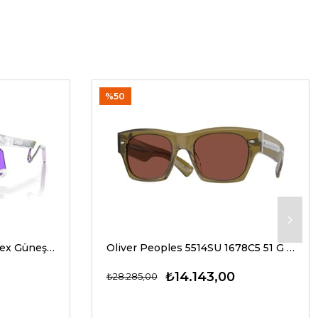
%50
Oakley 9237 02 39 G Unisex Güneş Gözlükleri
Oliver Peoples 5514SU 1678C5 51 G Unisex Güneş Gözlükleri
₺14.143,00
₺28.285,00