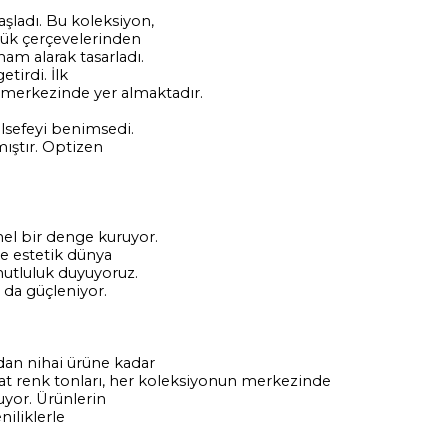
aşladı. Bu koleksiyon,
lük çerçevelerinden
am alarak tasarladı.
tirdi. İlk
n merkezinde yer almaktadır.
elsefeyi benimsedi.
mıştır. Optizen
el bir denge kuruyor.
ke estetik dünya
mutluluk duyuyoruz.
 da güçleniyor.
rdan nihai ürüne kadar
at renk tonları, her koleksiyonun merkezinde
şuyor. Ürünlerin
niliklerle