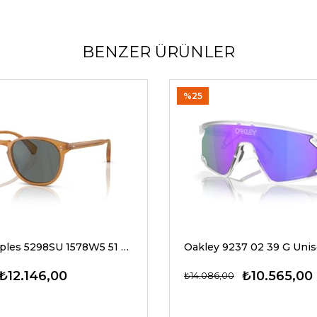
BENZER ÜRÜNLER
%25
Oliver Peoples 5298SU 1578W5 51 G Unisex Güneş Gözlükleri
₺12.146,00
₺10.565,00
₺14.086,00