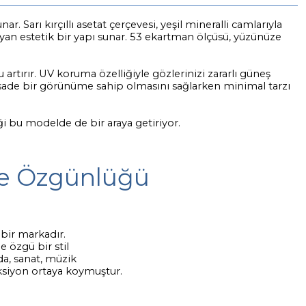
 Sarı kırçıllı asetat çerçevesi, yeşil mineralli camlarıyla
an estetik bir yapı sunar. 53 ekartman ölçüsü, yüzünüze
tırır. UV koruma özelliğiyle gözlerinizi zararlı güneş
 sade bir görünüme sahip olmasını sağlarken minimal tarzı
ği bu modelde de bir araya getiriyor.
 ve Özgünlüğü
 bir markadır.
e özgü bir stil
da, sanat, müzik
eksiyon ortaya koymuştur.