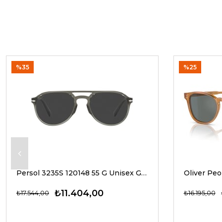
%35
%25
Persol 3235S 120148 55 G Unisex Güneş Gözlükleri
₺11.404,00
₺17.544,00
₺16.195,00