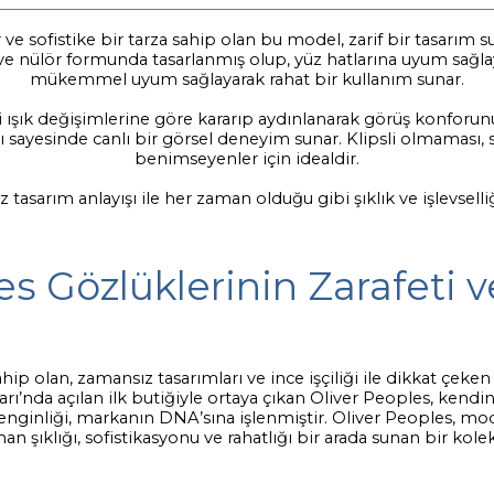
fistike bir tarza sahip olan bu model, zarif bir tasarım sunar.
e nülör formunda tasarlanmış olup, yüz hatlarına uyum sağlay
mükemmel uyum sağlayarak rahat bir kullanım sunar.
şık değişimlerine göre kararıp aydınlanarak görüş konforunu ar
ı sayesinde canlı bir görsel deneyim sunar. Klipsli olmaması,
benimseyenler için idealdir.
asarım anlayışı ile her zaman olduğu gibi şıklık ve işlevselli
es Gözlüklerinin Zarafeti
p olan, zamansız tasarımları ve ince işçiliği ile dikkat çeken
rı’nda açılan ilk butiğiyle ortaya çıkan Oliver Peoples, kendin
e zenginliği, markanın DNA’sına işlenmiştir. Oliver Peoples, mo
n şıklığı, sofistikasyonu ve rahatlığı bir arada sunan bir kol