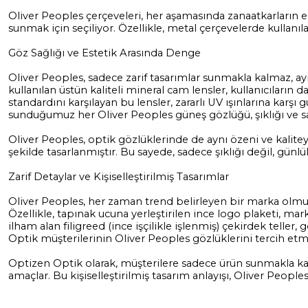
Oliver Peoples çerçeveleri, her aşamasında zanaatkarların el
sunmak için seçiliyor. Özellikle, metal çerçevelerde kullanı
Göz Sağlığı ve Estetik Arasında Denge
Oliver Peoples, sadece zarif tasarımlar sunmakla kalmaz, ay
kullanılan üstün kaliteli mineral cam lensler, kullanıcıların
standardını karşılayan bu lensler, zararlı UV ışınlarına ka
sunduğumuz her Oliver Peoples güneş gözlüğü, şıklığı ve sağ
Oliver Peoples, optik gözlüklerinde de aynı özeni ve kalite
şekilde tasarlanmıştır. Bu sayede, sadece şıklığı değil, günl
Zarif Detaylar ve Kişiselleştirilmiş Tasarımlar
Oliver Peoples, her zaman trend belirleyen bir marka olmuş
Özellikle, tapınak ucuna yerleştirilen ince logo plaketi, ma
ilham alan filigreed (ince işçilikle işlenmiş) çekirdek teller,
Optik müşterilerinin Oliver Peoples gözlüklerini tercih etm
Optizen Optik olarak, müşterilere sadece ürün sunmakla kal
amaçlar. Bu kişiselleştirilmiş tasarım anlayışı, Oliver Peoples’