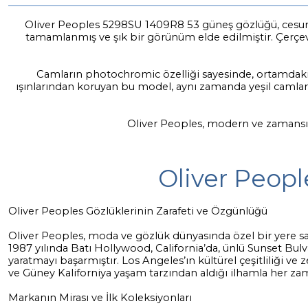
Oliver Peoples 5298SU 1409R8 53 güneş gözlüğü, cesur ve so
tamamlanmış ve şık bir görünüm elde edilmiştir. Çerçev
Camların photochromic özelliği sayesinde, ortamdaki ı
ışınlarından koruyan bu model, aynı zamanda yeşil camlar
Oliver Peoples, modern ve zamansız t
Oliver Peopl
Oliver Peoples Gözlüklerinin Zarafeti ve Özgünlüğü
Oliver Peoples, moda ve gözlük dünyasında özel bir yere sahi
1987 yılında Batı Hollywood, California’da, ünlü Sunset Bulva
yaratmayı başarmıştır. Los Angeles’ın kültürel çeşitliliği v
ve Güney Kaliforniya yaşam tarzından aldığı ilhamla her zama
Markanın Mirası ve İlk Koleksiyonları