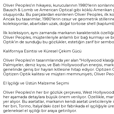
Oliver Peoples’ın hikayesi, kurucularının 1980'lerin sonları
Bausch & Lomb ve American Optical gibi köklü Amerikan şirk
oluşuyordu. Bu parçalardan esinlenen Oliver Peoples, ilk k
Ancak bu tasarımlar, 1980'lerin cesur ve geometrik stillerine
koleksiyonlar, abartıdan uzak, doğal tortoise shell (kaplu
İlk koleksiyon, aynı zamanda markanın karakteristik özelliğ
Oliver Peoples, müşterileriyle anlamlı bir bağ kurmayı ve bu
Optik’in de sunduğu bu gözlükler, estetiğin zarif bir sembo
Kaliforniya Esintisi ve Küresel Çekim Gücü
Oliver Peoples’ın tasarımlarında yer alan "Hollywood klas
Palmiyeler, deniz kıyısı, ve Batı Hollywood’un enerjisi, mark
genelinde geniş bir hayran kitlesine hitap ediyor. Optizen
Optizen Optik kalitesi ve müşteri memnuniyeti, Oliver Peop
El İşçiliği ve Üstün Malzeme Seçimi
Oliver Peoples’ın her bir gözlük çerçevesi, West Hollywood’d
her aşamada detaylara büyük önem veriliyor. Özellikle, ma
yer alıyor. Bu asetatlar, markanın kendi asetat üreticileriyle
her biri, Torino, İtalya’daki özel bir fabrikada el işçiliğiyl
geleneksel el işçiliği bir araya getiriliyor.