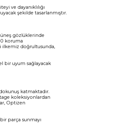
eyi ve dayanıklılığı
uyacak şekilde tasarlanmıştır.
 Güneş gözlüklerinde
V400 koruma
ti ilkemiz doğrultusunda,
mel bir uyum sağlayacak
r dokunuş katmaktadır.
intage koleksiyonlardan
lar, Optizen
 bir parça sunmayı