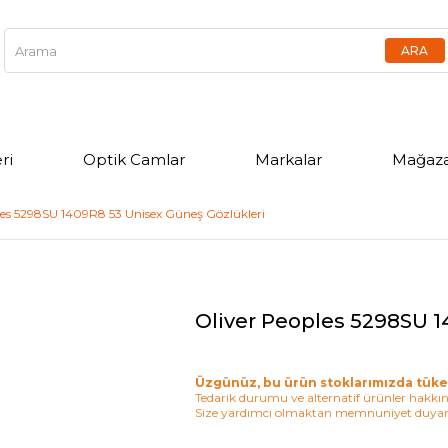
ri
Optik Camlar
Markalar
Mağaza
les 5298SU 1409R8 53 Unisex Güneş Gözlükleri
Oliver Peoples 5298SU 1
Üzgünüz, bu ürün stoklarımızda tüke
Tedarik durumu ve alternatif ürünler hakkınd
Size yardımcı olmaktan memnuniyet duyar