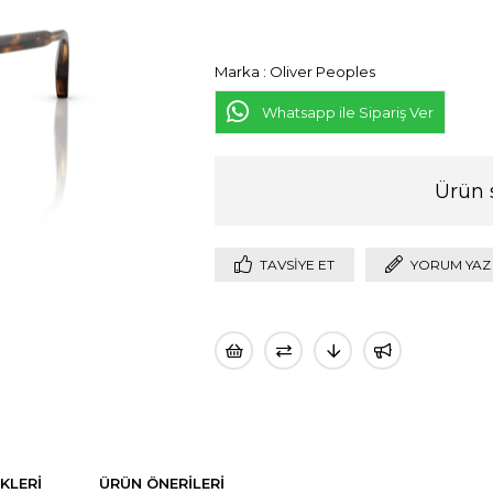
Marka
:
Oliver Peoples
Whatsapp ile Sipariş Ver
Ürün 
TAVSIYE ET
YORUM YAZ
KLERI
ÜRÜN ÖNERILERI