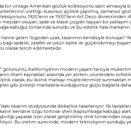
nda bir vintage Amerikan gözlük koleksiyonu satın almasıyla b
etlerinin ürettiği, kusursuz işçilikle yapılmış, zamansız göz
oleksiyonunu 1920’lerin ve 1930’ların Art Deco döneminden ilh
 meydan okuyan, sade ve klasik çizgiler taşıyan bir yaklaşım ge
mbağa kabuğu) tonlarında sunuldu ve bu estetik hala markanı
i haline gelen “logodan uzak, tasarımın kendisiyle konuşan” f
 bağı sadelik, zarafet ve üstün kalite ile güçlendirmeyi başar
lü olarak tercih edilmektedir.
iği" görünümü, Kaliforniya'nın modern yaşam tarzıyla mükemm
anın ilham kaynakları arasında yer alırken, ürünlerdeki sofisti
 Optik olarak, bu ikonik markayı müşterilerimize sunmaktan 
les gibi prestijli markalarla kurduğumuz güçlü bağlarla daha
aki tasarım stüdyosunda dikkatlice tasarlanıyor. İlk taslakla
rkanın kendine özgü tortoise shell (kaplumbağa kabuğu) aset
 işbirliği yaparak özel olarak geliştirilmiş renk tonlarından olu
e üretiliyor. Bu üretim sürecinde, modern teknolojinin sunduğu ye