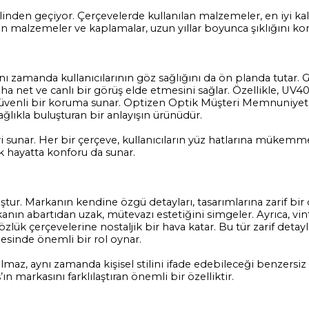
inden geçiyor. Çerçevelerde kullanılan malzemeler, en iyi kalit
lan malzemeler ve kaplamalar, uzun yıllar boyunca şıklığını kor
nı zamanda kullanıcılarının göz sağlığını da ön planda tutar.
 daha net ve canlı bir görüş elde etmesini sağlar. Özellikle, U
rşı güvenli bir koruma sunar. Optizen Optik Müşteri Memnuniye
lıkla buluşturan bir anlayışın ürünüdür.
yi sunar. Her bir çerçeve, kullanıcıların yüz hatlarına mükem
ük hayatta konforu da sunar.
tur. Markanın kendine özgü detayları, tasarımlarına zarif bi
rkanın abartıdan uzak, mütevazı estetiğini simgeler. Ayrıca, v
 gözlük çerçevelerine nostaljik bir hava katar. Bu tür zarif detay
esinde önemli bir rol oynar.
maz, aynı zamanda kişisel stilini ifade edebileceği benzersiz
ın markasını farklılaştıran önemli bir özelliktir.