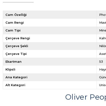
Cam Özelliği
Pho
Cam Rengi
Mav
Cam Tipi
Mine
Çerçeve Rengi
Kahv
Çerçeve Şekli
Nilö
Çerçeve Tipi
Ase
Ekartman
53
Klipsli
Hayı
Ana Kategori
Güne
Alt Kategori
Unis
Oliver Pe