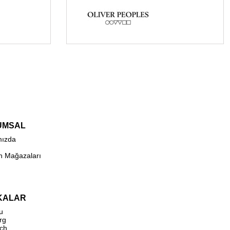
UMSAL
mızda
n Mağazaları
KALAR
u
rg
ch