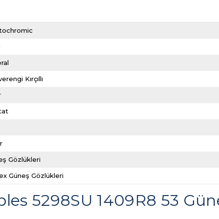
tochromic
i
ral
erengi Kırçıllı
r
tat
r
ş Gözlükleri
ex Güneş Gözlükleri
oples 5298SU 1409R8 53 Gün