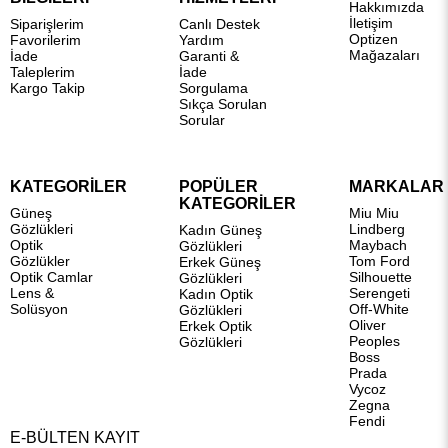
Hakkımızda
İletişim
Siparişlerim
Canlı Destek
Optizen
Favorilerim
Yardım
Mağazaları
İade
Garanti &
Taleplerim
İade
Kargo Takip
Sorgulama
Sıkça Sorulan
Sorular
KATEGORİLER
POPÜLER
MARKALAR
KATEGORİLER
Güneş
Miu Miu
Gözlükleri
Lindberg
Kadın Güneş
Optik
Maybach
Gözlükleri
Gözlükler
Tom Ford
Erkek Güneş
Optik Camlar
Silhouette
Gözlükleri
Lens &
Serengeti
Kadın Optik
Solüsyon
Off-White
Gözlükleri
Oliver
Erkek Optik
Peoples
Gözlükleri
Boss
Prada
Vycoz
Zegna
Fendi
E-BÜLTEN KAYIT