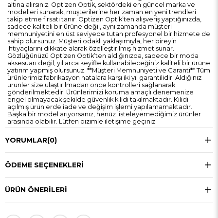
altına alırsınız. Optizen Optik, sektördeki en güncel marka ve
modelleri sunarak, müşterilerine her zaman en yeni trendleri
takip etme fırsatı tanır. Optizen Optik’ten alışveriş yaptığınızda,
sadece kaliteli bir ürüne değil, aynı zamanda müşteri
memnuniyetini en üst seviyede tutan profesyonel bir hizmete de
sahip olursunuz. Müşteri odaklı yaklaşımıyla, her bireyin
ihtiyaçlarını dikkate alarak özelleştirilmiş hizmet sunar.
Gözlüğünüzü Optizen Optik’ten aldığınızda, sadece bir moda
aksesuarı değil, yıllarca keyifle kullanabileceğiniz kaliteli bir ürüne
yatırım yapmış olursunuz. **Müşteri Memnuniyeti ve Garanti** Tüm
ürünlerimiz fabrikasyon hatalara karşı iki yıl garantilidir. Aldığınız
ürünler size ulaştırılmadan önce kontrolleri sağlanarak
gönderilmektedir. Ürünlerimizi koruma amaçlı denemenize
engel olmayacak şekilde güvenlik kilidi takılmaktadır. Kilidi
açılmış ürünlerde iade ve değişim işlemi yapılamamaktadır.
Başka bir model arıyorsanız, henüz listeleyemediğimiz ürünler
arasında olabilir. Lütfen bizimle iletişime geçiniz.
YORUMLAR
(0)
ÖDEME SEÇENEKLERI
ÜRÜN ÖNERILERI