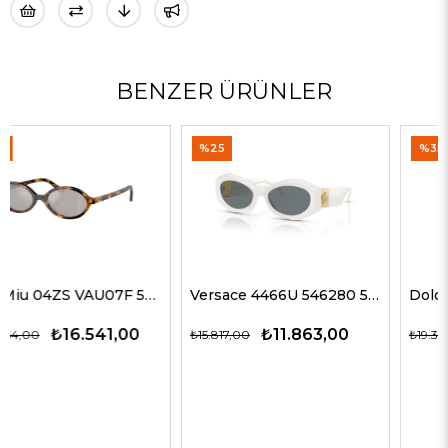
BENZER ÜRÜNLER
%25
%35
Versace 4466U 546280 54 G Kadın Güneş Gözlükleri
Dolce Gabbana 4469 501/87 59 G Kadın Güneş Gözlükleri
₺11.863,00
₺12.563,00
₺15.817,00
₺19.327,00