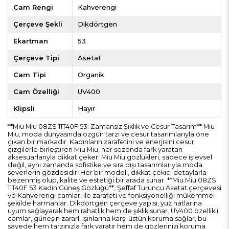
Cam Rengi
Kahverengi
Çerçeve Şekli
Dikdörtgen
Ekartman
53
Çerçeve Tipi
Asetat
Cam Tipi
Organik
Cam Özelliği
UV400
Klipsli
Hayır
**Miu Miu 08ZS 11T40F 53: Zamansız Şıklık ve Cesur Tasarım** Miu
Miu, moda dünyasında özgün tarzı ve cesur tasarımlarıyla öne
çıkan bir markadır. Kadınların zarafetini ve enerjisini cesur
çizgilerle birleştiren Miu Miu, her sezonda fark yaratan
aksesuarlarıyla dikkat çeker. Miu Miu gözlükleri, sadece işlevsel
değil, aynı zamanda sofistike ve sıra dışı tasarımlarıyla moda
severlerin gözdesidir. Her bir modeli, dikkat çekici detaylarla
bezenmiş olup, kalite ve estetiği bir arada sunar. **Miu Miu 08ZS
11T40F 53 Kadın Güneş Gözlüğü**, Şeffaf Turuncu Asetat çerçevesi
ve Kahverengi camları ile zarafeti ve fonksiyonelliği mükemmel
şekilde harmanlar. Dikdörtgen çerçeve yapısı, yüz hatlarına
uyum sağlayarak hem rahatlık hem de şıklık sunar. UV400 özellikli
camlar, güneşin zararlı ışınlarına karşı üstün koruma sağlar, bu
sayede hem tarzınızla fark yaratır hem de gözlerinizi koruma