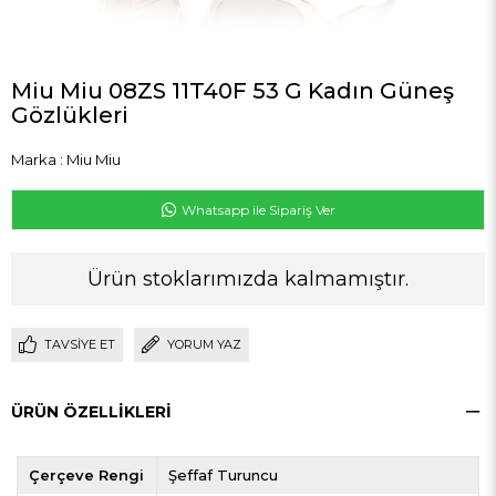
Miu Miu 08ZS 11T40F 53 G Kadın Güneş
Gözlükleri
Marka
:
Miu Miu
Whatsapp ile Sipariş Ver
Ürün stoklarımızda kalmamıştır.
TAVSIYE ET
YORUM YAZ
ÜRÜN ÖZELLIKLERI
Çerçeve Rengi
Şeffaf Turuncu