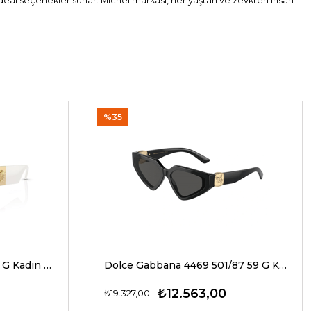
 ideal seçenekler sunar. Michel markası, her yaştan ve zevkten insan
%35
Versace 4466U 546280 54 G Kadın Güneş Gözlükleri
Dolce Gabbana 4469 501/87 59 G Kadın Güneş Gözlükleri
₺12.563,00
₺19.327,00