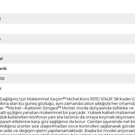
d
l
e
al
anik
00
r
öz Sağlığınız İçin Mükemmel Seçim** Michel Kors 1157D 10143F 58 Kadın 
 altına alan bu güneş gözlüğü, aynı zamanda üstün şıklığıyla her ortamda
. **Michel – Kalitenin Simgesi** Michel, moda dünyasında sofistike ve za
atli işçiliğini yansıtan mükemmel bir parçadır. Yüksek kaliteli malzemel
zlük kullanırken konforun yanı sıra tarzınızı da ortaya koymak istiyorsanı
rarlı etkilerine karşı göz sağlığınızı da korur. Camları sayesinde net b
idir. Aldığınız ürünler size ulaştırılmadan önce kontrolleri sağlanarak 
erde iade ve değişim işlemi yapılamamaktadır. Başka bir model arıyorsanı