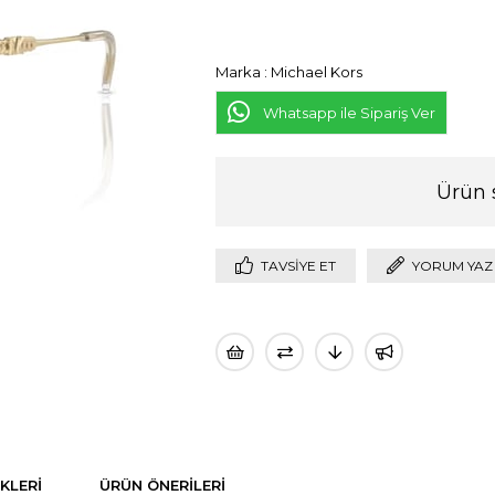
Marka
:
Michael Kors
Whatsapp ile Sipariş Ver
Ürün 
TAVSIYE ET
YORUM YAZ
KLERI
ÜRÜN ÖNERILERI