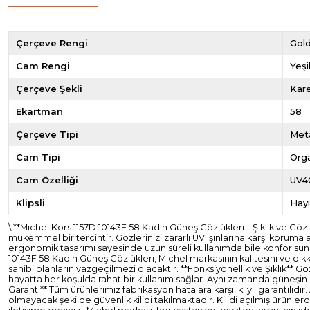
Çerçeve Rengi
Gol
Cam Rengi
Yeşi
Çerçeve Şekli
Kar
Ekartman
58
Çerçeve Tipi
Met
Cam Tipi
Org
Cam Özelliği
UV4
Klipsli
Hayı
\ **Michel Kors 1157D 10143F 58 Kadın Güneş Gözlükleri – Şıklık ve G
mükemmel bir tercihtir. Gözlerinizi zararlı UV ışınlarına karşı koruma
ergonomik tasarımı sayesinde uzun süreli kullanımda bile konfor sunar
10143F 58 Kadın Güneş Gözlükleri, Michel markasının kalitesini ve dikk
sahibi olanların vazgeçilmezi olacaktır. **Fonksiyonellik ve Şıklık** Gö
hayatta her koşulda rahat bir kullanım sağlar. Aynı zamanda güneşin za
Garanti** Tüm ürünlerimiz fabrikasyon hatalara karşı iki yıl garantil
olmayacak şekilde güvenlik kilidi takılmaktadır. Kilidi açılmış ürünl