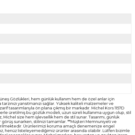
Güneş Gözlükleri, hem günlük kullanım hem de özel anlar için
 tarzınızı yansıtmanızı sağlar. Yüksek kaliteli malzemeler ve
rif tasarımlarıyla ön plana çıkmış bir markadır. Michel Kors 1157D
erle üretilmiş bu gözlük modeli, uzun süreli kullanıma uygun olup, stil
z, Michel size hem işlevsellik hem de stil sunar. Tasarımı, günlük
ir görüş sunarken, stilinizi tamamlar. **Müşteri Memnuniyeti ve
gönderilmektedir. Ürünlerimizi koruma amaçlı denemenize engel
z, henüz listeleyemediğimiz ürünler arasında olabilir. Lütfen bizimle