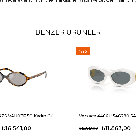
ideal seçenekler sunar. Michel markası, her yaştan ve zevkten insan için
BENZER ÜRÜNLER
%25
Miu Miu 04ZS VAU07F 50 Kadın Güneş Gözlükleri
₺16.541,00
₺11.863,00
₺15.817,00