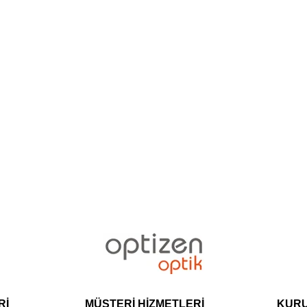
Rİ
MÜŞTERİ HİZMETLERİ
KUR