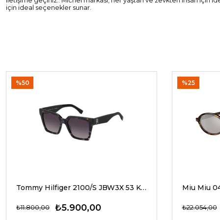
iletişime geçiniz.. Michel markası, her yaştan ve zevkten insan için 
için ideal seçenekler sunar.
%50
%25
Tommy Hilfiger 2100/S JBW3X 53 Kadın Güneş Gözlükleri
₺5.900,00
₺11.800,00
₺22.054,00