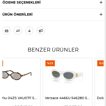
ÖDEME SEÇENEKLERI
ÜRÜN ÖNERILERI
BENZER ÜRÜNLER
%25
%35
Versace 4466U 546280 54 G Kadın Güneş Gözlükleri
Dolce Gabbana 4469 501/87 59 G Kadın Güneş Gözlükleri