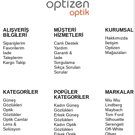
ALIŞVERİŞ
MÜŞTERİ
KURUMSAL
BİLGİLERİ
HİZMETLERİ
Hakkımızda
İletişim
Siparişlerim
Canlı Destek
Optizen
Favorilerim
Yardım
Mağazaları
İade
Garanti &
Taleplerim
İade
Kargo Takip
Sorgulama
Sıkça Sorulan
Sorular
KATEGORİLER
POPÜLER
MARKALAR
KATEGORİLER
Güneş
Miu Miu
Gözlükleri
Lindberg
Kadın Güneş
Optik
Maybach
Gözlükleri
Gözlükler
Tom Ford
Erkek Güneş
Optik Camlar
Silhouette
Gözlükleri
Lens &
Serengeti
Kadın Optik
Solüsyon
Off-White
Gözlükleri
Oliver
Erkek Optik