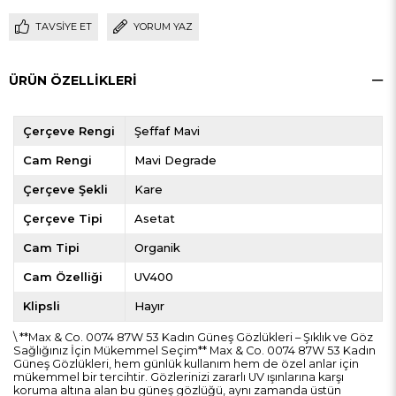
TAVSIYE ET
YORUM YAZ
ÜRÜN ÖZELLIKLERI
Çerçeve Rengi
Şeffaf Mavi
Cam Rengi
Mavi Degrade
Çerçeve Şekli
Kare
Çerçeve Tipi
Asetat
Cam Tipi
Organik
Cam Özelliği
UV400
Klipsli
Hayır
\ **Max & Co. 0074 87W 53 Kadın Güneş Gözlükleri – Şıklık ve Göz
Sağlığınız İçin Mükemmel Seçim** Max & Co. 0074 87W 53 Kadın
Güneş Gözlükleri, hem günlük kullanım hem de özel anlar için
mükemmel bir tercihtir. Gözlerinizi zararlı UV ışınlarına karşı
koruma altına alan bu güneş gözlüğü, aynı zamanda üstün