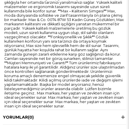
şıklığıyla her ortamda tarzınızı yansıtmanızı sağlar. Yüksek kaliteli
malzemeler ve ergonomik tasarımı sayesinde uzun süreli
kullanımda bile konfor sunar. **Max – Kalitenin Simgesi** Max,
moda dünyasında sofistike ve zarif tasarımlarıyla ön plana çıkmış
bir markadır. Max & Co. 0074 87W 53 Kadın Güneş Gözlükleri, Max
markasının kalitesini ve dikkatli işçiliğini yansıtan mükemmel bir
parçadır. Yüksek kaliteli malzemelerle üretilmiş bu gözlük
modeli, uzun süreli kullanıma uygun olup, stil sahibi olanların
vazgeçilmezi olacaktır. **Fonksiyonellik ve Şıklık** Gözlük
kullanırken konforun yanı sıra tarzınızı da ortaya koymak
istiyorsanız, Max size hem işlevsellik hem de stil sunar. Tasarımı,
günlük hayatta her koşulda rahat bir kullanım sağlar. Aynı
zamanda güneşin zararlı etkilerine karşı göz sağlığınızı da korur.
Camları sayesinde net bir görüş sunarken, stilinizi tamamlar.
**Müşteri Memnuniyeti ve Garanti** Tüm ürünlerimiz fabrikasyon
hatalara karşı iki yıl garantilidir. Aldığınız ürünler size ulaştırılmadan
önce kontrolleri sağlanarak gönderilmektedir. Ürünlerimizi
koruma amaçlı denemenize engel olmayacak şekilde güvenlik
kilidi takılmaktadır. Kilidi açılmış ürünlerde iade ve değişim işlemi
yapılamamaktadır. Başka bir model arıyorsanız, henüz
listeleyemediğimiz ürünler arasında olabilir. Lütfen bizimle
iletişime geçiniz.. Max markası, her yaştan ve zevkten insan için
ideal seçenekler sunar. Max markası, her yaştan ve zevkten insan
için ideal seçenekler sunar. Max markası, her yaştan ve zevkten
insan için ideal seçenekler sunar.
YORUMLAR
(0)