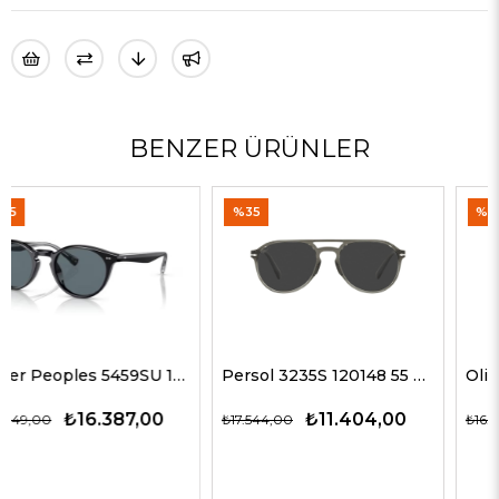
BENZER ÜRÜNLER
%35
%25
Persol 3235S 120148 55 G Unisex Güneş Gözlükleri
Oliver Peoples 5298SU 1578W5 51 G Unisex Güneş Gözlükleri
₺11.404,00
₺12.146,00
₺17.544,00
₺16.195,00