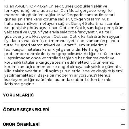
Kilian ARGENTO 4 46-24 Unisex Güneş Gözlükleri şıklık ve
fonksiyonelliği bir arada sunar. Gun Metal çerçeve rengi ile
modern bir görünüm sağlar. Mavi Degrade camları ile zararlı
güneş ışınlarına karşı koruma sağlar. Çokgen tasarımı yüz
hatlarınıza mükemmel uyum sağlar. Geniş 46 ekartman camlar
ise geniş bir görüş açısı sunar. Optizen Optik, sunduğu geniş ürün
yelpazesi ve uygun fiyatlarıyla sektörde fark yaratır. Kaliteli
gözlükleriyle dikkat çeker. Optizen Optik, kaliteli ürünleri uygun
fiyatlarla sunarak müşteri memnuniyetini her zaman ön planda
tutar. *Müşteri Memnuniyeti ve Garanti* Tüm ürünlerimiz
fabrikasyon hatalara karşı iki yıl garantilidir. Herhangi bir
problemde bizimle iletişime geçebilirsiniz. Aldığınız ürünler size
ulaştırılmadan önce kontrolleri sağlanıp hazırlanmaktadır ve
korunaklı kutularla kargoya teslim edilmektedir. Ürünlerimizi
koruma amaçlı denemenize engel olmayacak şekilde güvenlik
kilidi takılmaktadır. Kilidi açılmış ürünlerde iade ve değişim işlemi
yapılmamaktadır. Başka bir model mi arıyorsunuz? Henüz
listeleyemediğimiz ürünler arasında olabilir. Lütfen bizimle
iletişime geçiniz..
YORUMLAR
(0)
ÖDEME SEÇENEKLERI
ÜRÜN ÖNERILERI