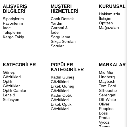
ALIŞVERİŞ
MÜŞTERİ
KURUMSAL
BİLGİLERİ
HİZMETLERİ
Hakkımızda
İletişim
Siparişlerim
Canlı Destek
Optizen
Favorilerim
Yardım
Mağazaları
İade
Garanti &
Taleplerim
İade
Kargo Takip
Sorgulama
Sıkça Sorulan
Sorular
KATEGORİLER
POPÜLER
MARKALAR
KATEGORİLER
Güneş
Miu Miu
Gözlükleri
Lindberg
Kadın Güneş
Optik
Maybach
Gözlükleri
Gözlükler
Tom Ford
Erkek Güneş
Optik Camlar
Silhouette
Gözlükleri
Lens &
Serengeti
Kadın Optik
Solüsyon
Off-White
Gözlükleri
Oliver
Erkek Optik
Peoples
Gözlükleri
Boss
Prada
Vycoz
Zegna