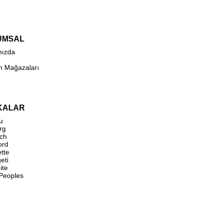
UMSAL
mızda
n Mağazaları
KALAR
u
rg
ch
ord
ette
eti
ite
 Peoples