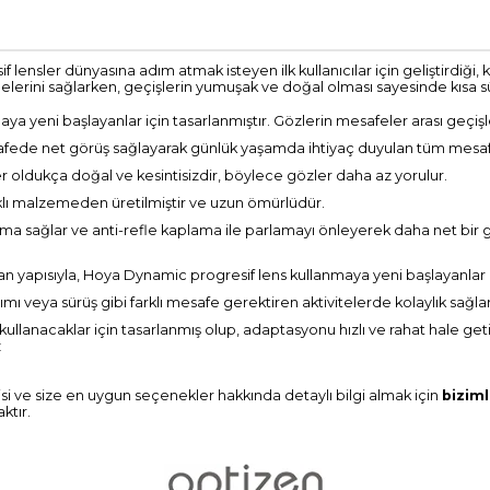
f lensler dünyasına adım atmak isteyen ilk kullanıcılar için geliştirdi
lmelerini sağlarken, geçişlerin yumuşak ve doğal olması sayesinde kısa 
a yeni başlayanlar için tasarlanmıştır. Gözlerin mesafeler arası geçişler
ede net görüş sağlayarak günlük yaşamda ihtiyaç duyulan tüm mesaf
r oldukça doğal ve kesintisizdir, böylece gözler daha az yorulur.
lı malzemeden üretilmiştir ve uzun ömürlüdür.
ruma sağlar ve anti-refle kaplama ile parlamayı önleyerek daha net bir 
 yapısıyla, Hoya Dynamic progresif lens kullanmaya yeni başlayanlar
ımı veya sürüş gibi farklı mesafe gerektiren aktivitelerde kolaylık sağlar
ı kullanacaklar için tasarlanmış olup, adaptasyonu hızlı ve rahat hale g
z
isi ve size en uygun seçenekler hakkında detaylı bilgi almak için
biziml
ktır.