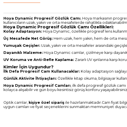
Hoya Dynamic Progresif Gözlük Camı
, Hoya markasının progresi
kullanıcıların uzak, yakın ve orta mesafelerde rahatlıkla odaklanabi
Hoya Dynamic Progresif Gözlük Camı Özellikleri:
Kolay Adaptasyon:
Hoya Dynamic, özellikle progresif lens kullanmay
Üç Mesafede Net Görüş:
Hem uzak, hem yakın, hem de orta mesaf
Yumuşak Geçişler:
Uzak, yakın ve orta mesafeler arasındaki geçişle
Dayanıklı Malzeme:
Hoya Dynamic camlar, çizilmeye karşı dayanık
UV Koruma ve Anti-Refle Kaplama:
Zararlı UV ışınlarına karşı ko
Kimler İçin Uygundur?
İlk Defa Progresif Cam Kullanacaklar:
Kolay adaptasyon sağlayan
Günlük Aktivite İhtiyaçları:
Özellikle kitap okuma, bilgisayar kullan
Hoya Dynamic Progresif Camları
, ilk defa progresif gözlük cam
kolayca alışabilir ve gün boyu kesintisiz görüş konforu yaşayabilirsini
Optik camlar,
kişiye özel sipariş
ile hazırlanmaktadır.Cam fiyat bilg
uygun camları ve fiyat seçeneklerini sunmaktan memnuniyet duyaca