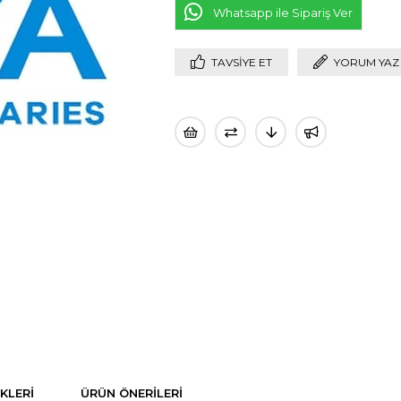
Whatsapp ile Sipariş Ver
TAVSIYE ET
YORUM YAZ
KLERI
ÜRÜN ÖNERILERI