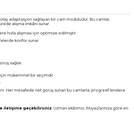
ği, kolay adaptasyon sağlayan bir cam modülüdür. Bu camlar,
sürede alışma imkânı sunar.
e hızla alışması için optimize edilmiştir.
elerde konfor sunar.
görüş sağlar.
 için mükemmel bir seçimdir.
.
etirir. Her mesafede net görüş sunan bu camlarla, progresif lenslere
e iletişime geçebilirsiniz
. Uzman ekibimiz, ihtiyaçlarınıza göre en