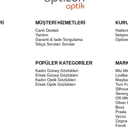
Rİ
MÜŞTERİ HİZMETLERİ
KUR
Canlı Destek
Hakkı
Yardım
İletişim
Garanti & İade Sorgulama
Optize
Sıkça Sorulan Sorular
POPÜLER KATEGORİLER
MAR
Kadın Güneş Gözlükleri
Miu Mi
Erkek Güneş Gözlükleri
Lindbe
Kadın Optik Gözlükleri
Mayba
Erkek Optik Gözlükleri
Tom F
Silhou
Sereng
Off-Wh
Oliver
Boss
Prada
Vycoz
Zegna
Fendi