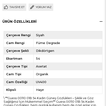
TAVSIYE ET
YORUM YAZ
ÜRÜN ÖZELLIKLERI
Çerçeve Rengi
Siyah
Cam Rengi
Füme Degrade
Çerçeve Şekli
Dikdörtgen
Ekartman
54
Çerçeve Tipi
Asetat
Cam Tipi
Organik
Cam Özelliği
UV400
Klipsli
Hayır
\ **Guess 00110 01B 54 Kadın Güneş Gözlükleri – Şıklık ve Göz
Sağlığınız İçin Mükemmel Seçim** Guess 00110 01B 54 Kadın
Güneş Gözlükleri, hem günlük kullanım hem de özel anlar için