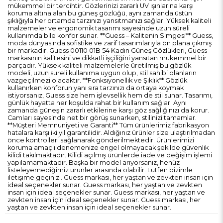
mükemmel bir tercihtir. Gözlerinizi zararlı UV ışınlarına karşı
koruma altına alan bu güneş gözlüğü, aynı zamanda üstün
şıklığıyla her ortamda tarzınızı yansıtmanızı sağlar. Yüksek kaliteli
malzemeler ve ergonomik tasarımı sayesinde uzun süreli
kullanımda bile konfor sunar. **Guess – Kalitenin Simgesi** Guess,
moda dünyasında sofistike ve zarif tasarımlarıyla ön plana çıkmış
bir markadır. Guess 00110 01B 54 Kadın Güneş Gözlükleri, Guess
markasının kalitesini ve dikkatli işçiliğini yansıtan mükemmel bir
parçadır. Yüksek kaliteli malzemelerle üretilmiş bu gözlük
modeli, uzun süreli kullanıma uygun olup, stil sahibi olanların
vazgeçilmezi olacaktır. **Fonksiyonellik ve Şıklık** Gözlük
kullanırken konforun yanı sıra tarzınızı da ortaya koymak
istiyorsanız, Guess size hem işlevsellik hem de stil sunar. Tasarımı,
günlük hayatta her koşulda rahat bir kullanım sağlar. Aynı
zamanda güneşin zararlı etkilerine karşı göz sağlığınızı da korur.
Camları sayesinde net bir görüş sunarken, stilinizi tamamlar.
**Müşteri Memnuniyeti ve Garanti** Tüm ürünlerimiz fabrikasyon
hatalara karşı iki yıl garantilidir. Aldığınız ürünler size ulaştırılmadan
önce kontrolleri sağlanarak gönderilmektedir. Ürünlerimizi
koruma amaçlı denemenize engel olmayacak şekilde güvenlik
kilidi takılmaktadır. Kilidi açılmış ürünlerde iade ve değişim işlemi
yapılamamaktadır. Başka bir model arıyorsanız, henüz
listeleyemediğimiz ürünler arasında olabilir. Lütfen bizimle
iletişime geçiniz.. Guess markası, her yaştan ve zevkten insan için
ideal seçenekler sunar. Guess markası, her yaştan ve zevkten
insan için ideal seçenekler sunar. Guess markası, her yaştan ve
zevkten insan için ideal seçenekler sunar. Guess markası, her
yaştan ve zevkten insan için ideal seçenekler sunar.