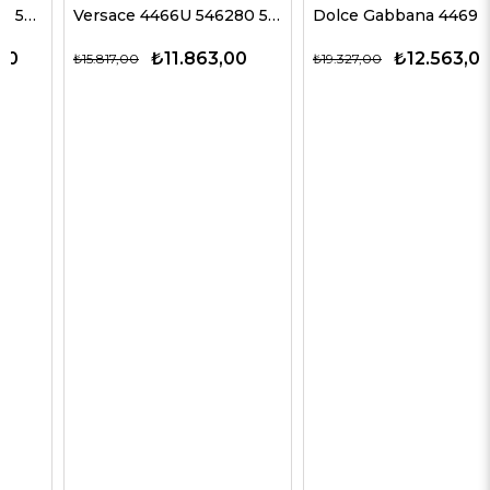
Versace 4466U 546280 54 G Kadın Güneş Gözlükleri
Dolce Gabbana 4469 501/87 59 G Kadın Güneş Gözlükleri
₺11.863,00
₺12.563,00
₺15.817,00
₺19.327,00