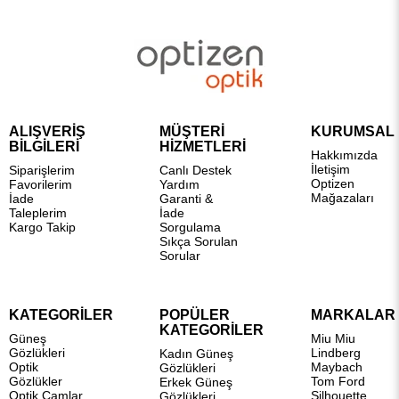
ALIŞVERİŞ
MÜŞTERİ
KURUMSAL
BİLGİLERİ
HİZMETLERİ
Hakkımızda
İletişim
Siparişlerim
Canlı Destek
Optizen
Favorilerim
Yardım
Mağazaları
İade
Garanti &
Taleplerim
İade
Kargo Takip
Sorgulama
Sıkça Sorulan
Sorular
KATEGORİLER
POPÜLER
MARKALAR
KATEGORİLER
Güneş
Miu Miu
Gözlükleri
Lindberg
Kadın Güneş
Optik
Maybach
Gözlükleri
Gözlükler
Tom Ford
Erkek Güneş
Optik Camlar
Silhouette
Gözlükleri