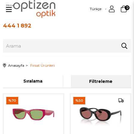
Menu
0
Türkçe
444 1 892
Üye Girişi
Üye Ol
Anasayfa
Fırsat Ürünleri
Sıralama
Filtreleme
%70
%50