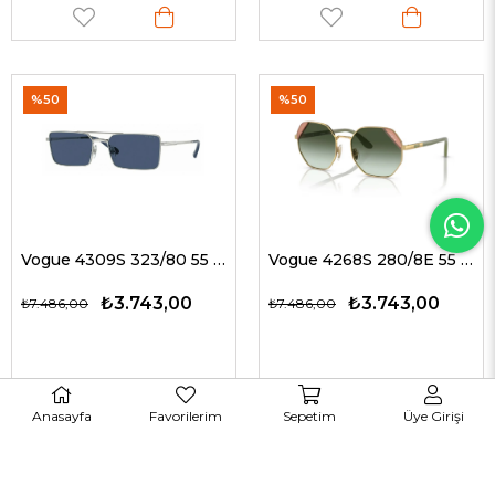
%50
%50
Vogue 4309S 323/80 55 G Unisex Güneş Gözlükleri
Vogue 4268S 280/8E 55 G Kadın Güneş Gözlükleri
₺3.743,00
₺3.743,00
₺7.486,00
₺7.486,00
Anasayfa
Favorilerim
Sepetim
Üye Girişi