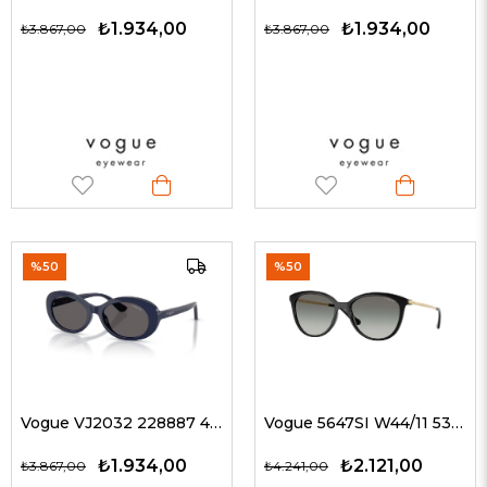
₺1.934,00
₺1.934,00
₺3.867,00
₺3.867,00
%50
%50
Vogue VJ2032 228887 49 G Çocuk Güneş Gözlükleri
Vogue 5647SI W44/11 53 G Kadın Güneş Gözlükleri
₺1.934,00
₺2.121,00
₺3.867,00
₺4.241,00