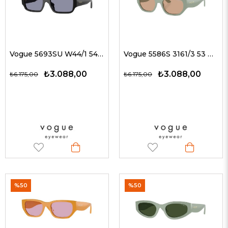
Vogue 5693SU W44/1 54 G Unisex Güneş Gözlükleri
Vogue 5586S 3161/3 53 G Kadın Güneş Gözlükleri
₺3.088,00
₺3.088,00
₺6.175,00
₺6.175,00
%50
%50