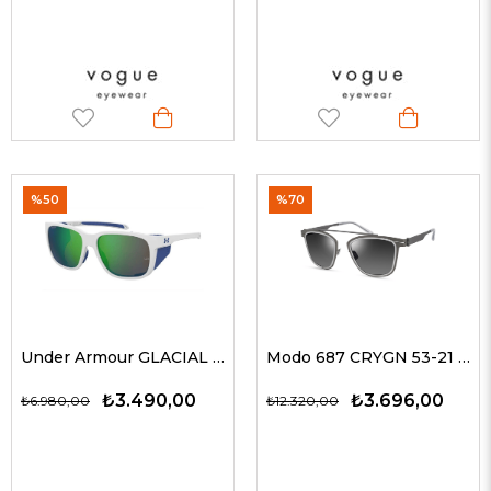
%50
%70
Under Armour GLACIAL YO63K 58 G Erkek Güneş Gözlükleri
Modo 687 CRYGN 53-21 G Unisex Güneş Gözlükleri
₺3.490,00
₺3.696,00
₺6.980,00
₺12.320,00