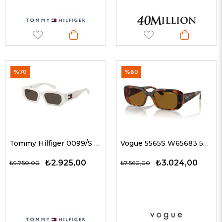
%70
%60
Tommy Hilfiger 0099/S VK6IR 53 Kadın Güneş Gözlükleri
Vogue 5565S W65683 53 G Kadın Güneş Gözlükleri
₺2.925,00
₺3.024,00
₺9.750,00
₺7.560,00