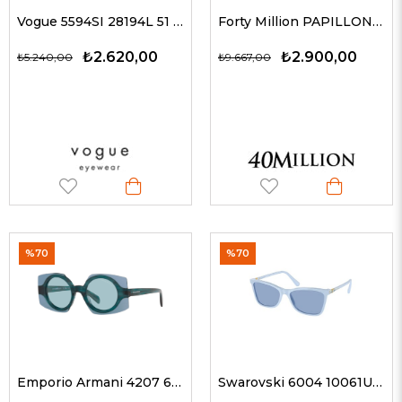
Vogue 5594SI 28194L 51 G Erkek Güneş Gözlükleri
Forty Million PAPILLON GLD/BLK 180 52-20 Kadın Güneş Gözlükleri
₺2.620,00
₺2.900,00
₺5.240,00
₺9.667,00
%70
%70
Emporio Armani 4207 603180 46 Kadın Güneş Gözlükleri
Swarovski 6004 10061U 55 G Kadın Güneş Gözlükleri