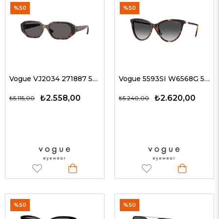
%50
%50
Vogue VJ2034 271887 52 G Çocuk Güneş Gözlükleri
Vogue 5593SI W6568G 57 G Kadın Güneş Gözlükleri
₺2.558,00
₺2.620,00
₺5.115,00
₺5.240,00
%50
%50