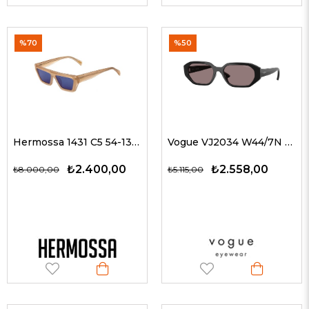
%70
%50
Hermossa 1431 C5 54-13 Kadın Güneş Gözlükleri
Vogue VJ2034 W44/7N 52 G Güneş Gözlüğü
₺2.400,00
₺2.558,00
₺8.000,00
₺5.115,00