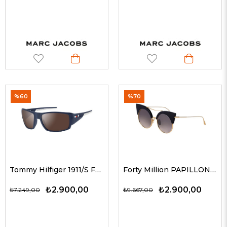
%60
%70
Tommy Hilfiger 1911/S FLLTI 62 Tommy Güneş Gözlüğü
Forty Million PAPILLON GLD/BLK 180 52-20 Kadın Güneş Gözlükleri
₺2.900,00
₺2.900,00
₺7.249,00
₺9.667,00