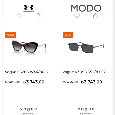
%50
%50
Vogue 5626S W44/8G 56 G Kadın Güneş Gözlükleri
Vogue 4309S 352/87 57 G Unisex Güneş Gözlükleri
₺3.743,00
₺3.743,00
₺7.485,00
₺7.486,00