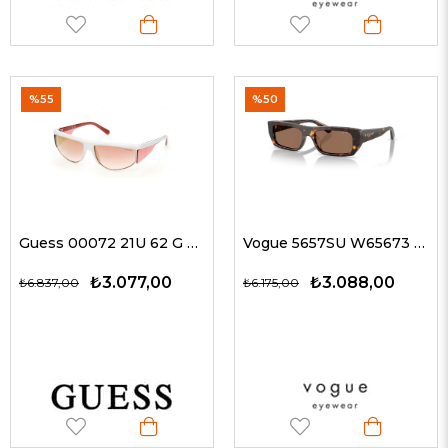
%55
%50
Guess 00072 21U 62 G Unisex Güneş Gözlükleri
Vogue 5657SU W65673 53 G Kadın Güneş Gözlükleri
₺3.077,00
₺3.088,00
₺6.837,00
₺6.175,00