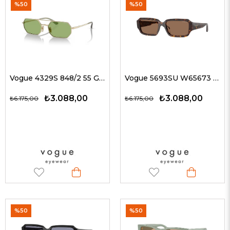
%50
%50
Vogue 4329S 848/2 55 G Kadın Güneş Gözlükleri
Vogue 5693SU W65673 54 G Unisex Güneş Gözlükleri
₺3.088,00
₺3.088,00
₺6.175,00
₺6.175,00
%50
%50