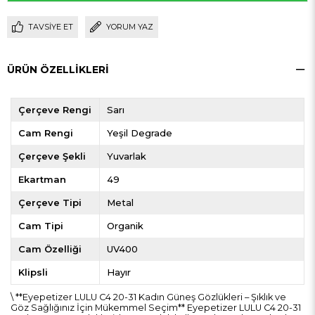
TAVSIYE ET
YORUM YAZ
ÜRÜN ÖZELLIKLERI
Çerçeve Rengi
Sarı
Cam Rengi
Yeşil Degrade
Çerçeve Şekli
Yuvarlak
Ekartman
49
Çerçeve Tipi
Metal
Cam Tipi
Organik
Cam Özelliği
UV400
Klipsli
Hayır
\ **Eyepetizer LULU C4 20-31 Kadın Güneş Gözlükleri – Şıklık ve
Göz Sağlığınız İçin Mükemmel Seçim** Eyepetizer LULU C4 20-31