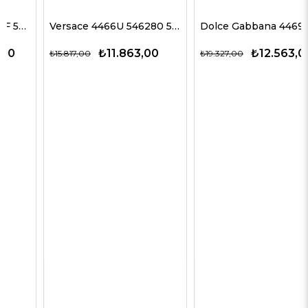
Versace 4466U 546280 54 G Kadın Güneş Gözlükleri
Dolce Gabbana 4469 501/87 59 G Kadın Güneş Gözlükleri
₺11.863,00
₺12.563,00
₺15.817,00
₺19.327,00