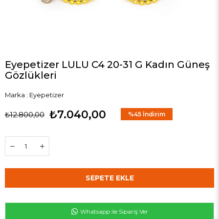
Eyepetizer LULU C4 20-31 G Kadın Güneş
Gözlükleri
Marka
:
Eyepetizer
₺7.040,00
₺12.800,00
%
45
İndirim
Whatsapp ile Sipariş Ver