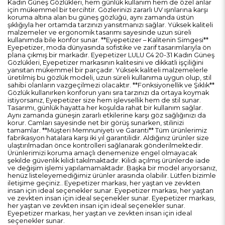
Kadın Güneş Gözlükleri, hem günlük kullanım hem de özel anlar
için mükemmel bir tercihtir. Gözlerinizi zararlı UV ışınlarına karşı
koruma altına alan bu güneş gözlüğü, aynı zamanda üstün
şıklığıyla her ortamda tarzınızı yansıtmanızı sağlar. Yüksek kaliteli
malzemeler ve ergonomik tasarımı sayesinde uzun süreli
kullanımda bile konfor sunar. **Eyepetizer – Kalitenin Simgesi**
Eyepetizer, moda dünyasında sofistike ve zarif tasarımlarıyla ön
plana çıkmış bir markadır. Eyepetizer LULU C4 20-31 Kadın Güneş
Gözlükleri, Eyepetizer markasının kalitesini ve dikkatli işçiliğini
yansıtan mükemmel bir parçadır. Yüksek kaliteli malzemelerle
üretilmiş bu gözlük modeli, uzun süreli kullanıma uygun olup, stil
sahibi olanların vazgeçilmezi olacaktır. **Fonksiyonellik ve Şıklık**
Gözlük kullanırken konforun yanı sıra tarzınızı da ortaya koymak
istiyorsanız, Eyepetizer size hem işlevsellik hem de stil sunar.
Tasarımı, günlük hayatta her koşulda rahat bir kullanım sağlar.
Aynı zamanda güneşin zararlı etkilerine karşı göz sağlığınızı da
korur. Camları sayesinde net bir görüş sunarken, stilinizi
tamamlar. **Müşteri Memnuniyeti ve Garanti** Tüm ürünlerimiz
fabrikasyon hatalara karşı iki yıl garantilidir. Aldığınız ürünler size
ulaştırılmadan önce kontrolleri sağlanarak gönderilmektedir.
Ürünlerimizi koruma amaçlı denemenize engel olmayacak
şekilde güvenlik kilidi takılmaktadır. Kilidi açılmış ürünlerde iade
ve değişim işlemi yapılamamaktadır. Başka bir model arıyorsanız,
henüz listeleyemediğimiz ürünler arasında olabilir. Lütfen bizimle
iletişime geçiniz.. Eyepetizer markası, her yaştan ve zevkten
insan için ideal seçenekler sunar. Eyepetizer markası, her yaştan
ve zevkten insan için ideal seçenekler sunar. Eyepetizer markası,
her yaştan ve zevkten insan için ideal seçenekler sunar.
Eyepetizer markası, her yaştan ve zevkten insan için ideal
seçenekler sunar.