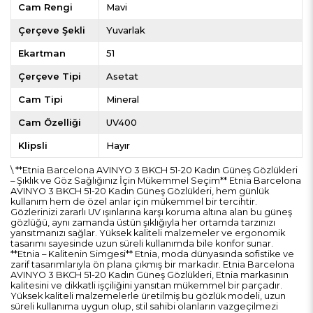
Cam Rengi
Mavi
Çerçeve Şekli
Yuvarlak
Ekartman
51
Çerçeve Tipi
Asetat
Cam Tipi
Mineral
Cam Özelliği
UV400
Klipsli
Hayır
\ **Etnia Barcelona AVINYO 3 BKCH 51-20 Kadın Güneş Gözlükleri
– Şıklık ve Göz Sağlığınız İçin Mükemmel Seçim** Etnia Barcelona
AVINYO 3 BKCH 51-20 Kadın Güneş Gözlükleri, hem günlük
kullanım hem de özel anlar için mükemmel bir tercihtir.
Gözlerinizi zararlı UV ışınlarına karşı koruma altına alan bu güneş
gözlüğü, aynı zamanda üstün şıklığıyla her ortamda tarzınızı
yansıtmanızı sağlar. Yüksek kaliteli malzemeler ve ergonomik
tasarımı sayesinde uzun süreli kullanımda bile konfor sunar.
**Etnia – Kalitenin Simgesi** Etnia, moda dünyasında sofistike ve
zarif tasarımlarıyla ön plana çıkmış bir markadır. Etnia Barcelona
AVINYO 3 BKCH 51-20 Kadın Güneş Gözlükleri, Etnia markasının
kalitesini ve dikkatli işçiliğini yansıtan mükemmel bir parçadır.
Yüksek kaliteli malzemelerle üretilmiş bu gözlük modeli, uzun
süreli kullanıma uygun olup, stil sahibi olanların vazgeçilmezi