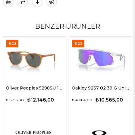
BENZER ÜRÜNLER
%25
%25
Oliver Peoples 5298SU 1578W5 51 G Unisex Güneş Gözlükleri
Oakley 9237 02 39 G Unisex Güneş Gözlükleri
₺12.146,00
₺10.565,00
₺16.195,00
₺14.086,00