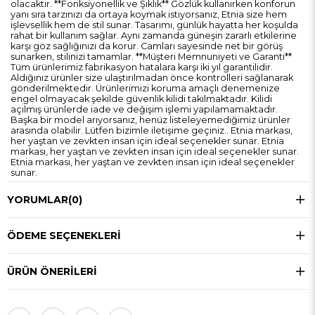
olacaktır. **Fonksiyonellik ve Şıklık** Gözlük kullanırken konforun
yanı sıra tarzınızı da ortaya koymak istiyorsanız, Etnia size hem
işlevsellik hem de stil sunar. Tasarımı, günlük hayatta her koşulda
rahat bir kullanım sağlar. Aynı zamanda güneşin zararlı etkilerine
karşı göz sağlığınızı da korur. Camları sayesinde net bir görüş
sunarken, stilinizi tamamlar. **Müşteri Memnuniyeti ve Garanti**
Tüm ürünlerimiz fabrikasyon hatalara karşı iki yıl garantilidir.
Aldığınız ürünler size ulaştırılmadan önce kontrolleri sağlanarak
gönderilmektedir. Ürünlerimizi koruma amaçlı denemenize
engel olmayacak şekilde güvenlik kilidi takılmaktadır. Kilidi
açılmış ürünlerde iade ve değişim işlemi yapılamamaktadır.
Başka bir model arıyorsanız, henüz listeleyemediğimiz ürünler
arasında olabilir. Lütfen bizimle iletişime geçiniz.. Etnia markası,
her yaştan ve zevkten insan için ideal seçenekler sunar. Etnia
markası, her yaştan ve zevkten insan için ideal seçenekler sunar.
Etnia markası, her yaştan ve zevkten insan için ideal seçenekler
sunar.
YORUMLAR
(0)
ÖDEME SEÇENEKLERI
ÜRÜN ÖNERILERI