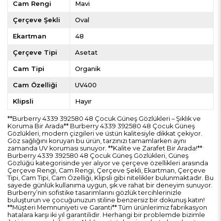
Cam Rengi
Mavi
Çerçeve Şekli
Oval
Ekartman
48
Çerçeve Tipi
Asetat
Cam Tipi
Organik
Cam Özelliği
UV400
Klipsli
Hayır
**Burberry 4339 392580 48 Çocuk Güneş Gözlükleri – Şıklık ve
Koruma Bir Arada** Burberry 4339 392580 48 Çocuk Güneş
Gözlükleri, modern çizgileri ve üstün kalitesiyle dikkat çekiyor.
Göz sağlığını koruyan bu ürün, tarzınızı tamamlarken aynı
zamanda UV koruması sunuyor. **Kalite ve Zarafet Bir Arada!**
Burberry 4339 392580 48 Çocuk Güneş Gözlükleri, Güneş
Gözlüğü kategorisinde yer alıyor ve çerçeve özellikleri arasında
Çerçeve Rengi, Cam Rengi, Çerçeve Şekli, Ekartman, Çerçeve
Tipi, Cam Tipi, Cam Özelliği, Klipsli gibi nitelikler bulunmaktadır. Bu
sayede günlük kullanıma uygun, şık ve rahat bir deneyim sunuyor.
Burberry’nin sofistike tasarımlarını gözlük tercihlerinizle
buluşturun ve çocuğunuzun stiline benzersiz bir dokunuş katın!
**Müşteri Memnuniyeti ve Garanti** Tüm ürünlerimiz fabrikasyon
hatalara karşı iki yıl garantilidir. Herhangi bir problemde bizimle