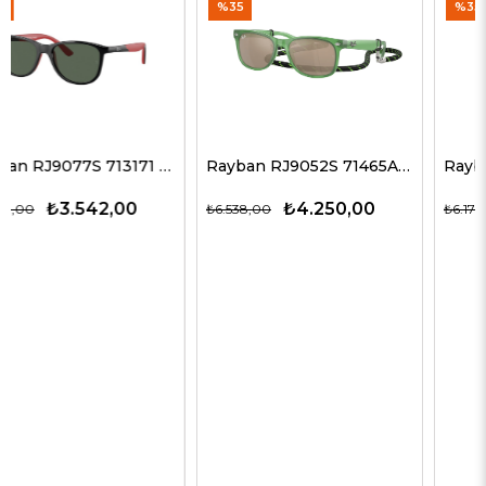
%35
%35
Rayban RJ9052S 71465A 47 G Çocuk Güneş Gözlükleri
Rayban RJ9064S 706468 44-19 Çocuk Güneş Gözlükleri
₺4.250,00
₺4.014,00
₺6.538,00
₺6.175,00