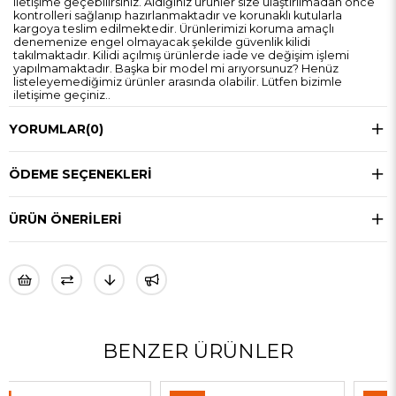
iletişime geçebilirsiniz. Aldığınız ürünler size ulaştırılmadan önce
kontrolleri sağlanıp hazırlanmaktadır ve korunaklı kutularla
kargoya teslim edilmektedir. Ürünlerimizi koruma amaçlı
denemenize engel olmayacak şekilde güvenlik kilidi
takılmaktadır. Kilidi açılmış ürünlerde iade ve değişim işlemi
yapılmamaktadır. Başka bir model mi arıyorsunuz? Henüz
listeleyemediğimiz ürünler arasında olabilir. Lütfen bizimle
iletişime geçiniz..
YORUMLAR
(0)
ÖDEME SEÇENEKLERI
ÜRÜN ÖNERILERI
BENZER ÜRÜNLER