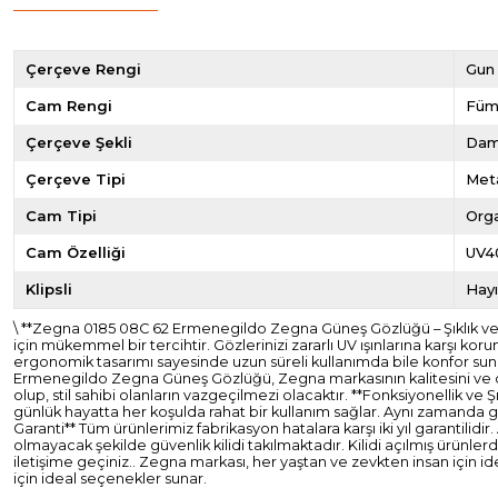
Çerçeve Rengi
Gun
Cam Rengi
Fü
Çerçeve Şekli
Dam
Çerçeve Tipi
Met
Cam Tipi
Org
Cam Özelliği
UV4
Klipsli
Hayı
\ **Zegna 0185 08C 62 Ermenegildo Zegna Güneş Gözlüğü – Şıklık 
için mükemmel bir tercihtir. Gözlerinizi zararlı UV ışınlarına karşı k
ergonomik tasarımı sayesinde uzun süreli kullanımda bile konfor suna
Ermenegildo Zegna Güneş Gözlüğü, Zegna markasının kalitesini ve dik
olup, stil sahibi olanların vazgeçilmezi olacaktır. **Fonksiyonellik ve 
günlük hayatta her koşulda rahat bir kullanım sağlar. Aynı zamanda gün
Garanti** Tüm ürünlerimiz fabrikasyon hatalara karşı iki yıl garantil
olmayacak şekilde güvenlik kilidi takılmaktadır. Kilidi açılmış ürünl
iletişime geçiniz.. Zegna markası, her yaştan ve zevkten insan için 
için ideal seçenekler sunar.