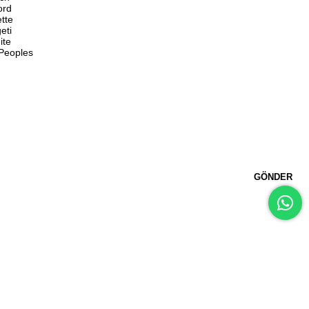
ord
ette
eti
ite
 Peoples
GÖNDER