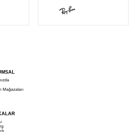
UMSAL
mızda
n Mağazaları
KALAR
u
rg
ch