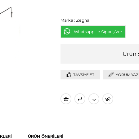
Marka
:
Zegna
Whatsapp ile Sipariş Ver
Ürün 
TAVSIYE ET
YORUM YAZ
KLERI
ÜRÜN ÖNERILERI