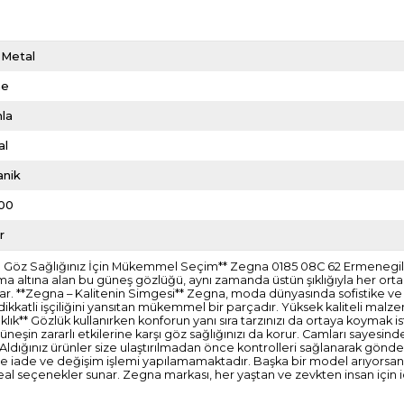
 Metal
me
la
al
anik
00
r
ve Göz Sağlığınız İçin Mükemmel Seçim** Zegna 0185 08C 62 Ermenegi
oruma altına alan bu güneş gözlüğü, aynı zamanda üstün şıklığıyla her or
r. **Zegna – Kalitenin Simgesi** Zegna, moda dünyasında sofistike ve z
katli işçiliğini yansıtan mükemmel bir parçadır. Yüksek kaliteli malze
Şıklık** Gözlük kullanırken konforun yanı sıra tarzınızı da ortaya koymak i
eşin zararlı etkilerine karşı göz sağlığınızı da korur. Camları sayesind
idir. Aldığınız ürünler size ulaştırılmadan önce kontrolleri sağlanarak 
erde iade ve değişim işlemi yapılamamaktadır. Başka bir model arıyorsanı
ideal seçenekler sunar. Zegna markası, her yaştan ve zevkten insan için