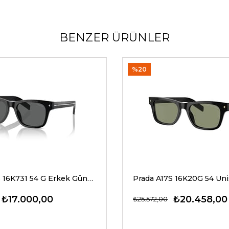
BENZER ÜRÜNLER
%20
Prada A17S 16K731 54 G Erkek Güneş Gözlükleri
₺17.000,00
₺20.458,00
₺25.572,00