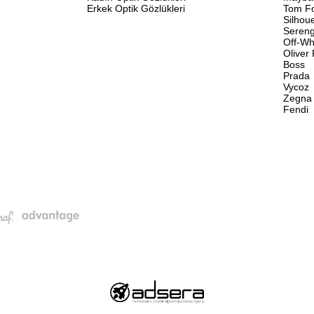
Erkek Optik Gözlükleri
Tom F
Silhou
Sereng
Off-Wh
Oliver
Boss
Prada
Vycoz
Zegna
Fendi