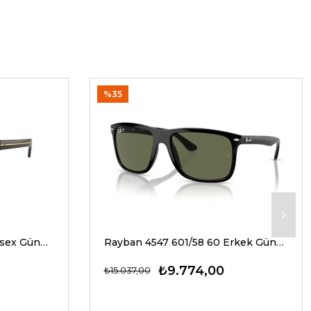
%35
Prada A17S 16K20G 54 Unisex Güneş Gözlükleri
Rayban 4547 601/58 60 Erkek Güneş Gözlükleri
₺9.774,00
₺15.037,00