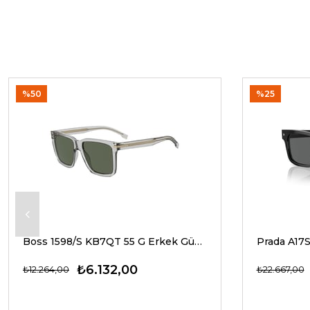
%50
%25
Boss 1598/S KB7QT 55 G Erkek Güneş Gözlükleri
₺6.132,00
₺12.264,00
₺22.667,00