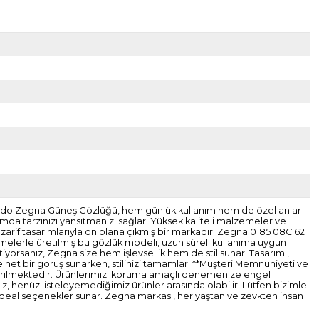
ldo Zegna Güneş Gözlüğü, hem günlük kullanım hem de özel anlar
tamda tarzınızı yansıtmanızı sağlar. Yüksek kaliteli malzemeler ve
arif tasarımlarıyla ön plana çıkmış bir markadır. Zegna 0185 08C 62
melerle üretilmiş bu gözlük modeli, uzun süreli kullanıma uygun
stiyorsanız, Zegna size hem işlevsellik hem de stil sunar. Tasarımı,
e net bir görüş sunarken, stilinizi tamamlar. **Müşteri Memnuniyeti ve
gönderilmektedir. Ürünlerimizi koruma amaçlı denemenize engel
z, henüz listeleyemediğimiz ürünler arasında olabilir. Lütfen bizimle
 ideal seçenekler sunar. Zegna markası, her yaştan ve zevkten insan