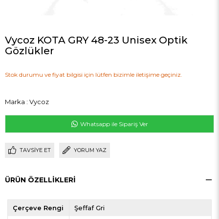
Vycoz KOTA GRY 48-23 Unisex Optik
Gözlükler
Stok durumu ve fiyat bilgisi için lütfen bizimle iletişime geçiniz.
Marka
:
Vycoz
Whatsapp ile Sipariş Ver
TAVSIYE ET
YORUM YAZ
ÜRÜN ÖZELLIKLERI
Çerçeve Rengi
Şeffaf Gri