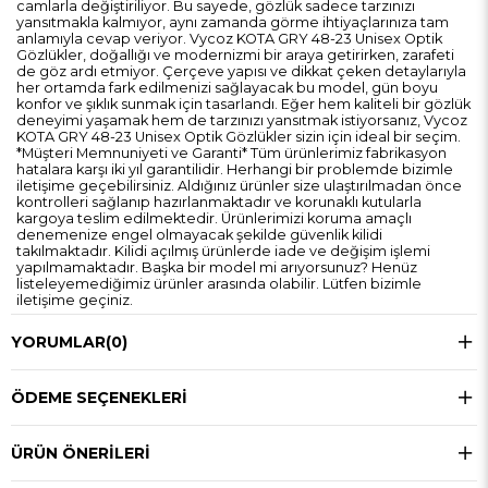
camlarla değiştiriliyor. Bu sayede, gözlük sadece tarzınızı
yansıtmakla kalmıyor, aynı zamanda görme ihtiyaçlarınıza tam
anlamıyla cevap veriyor. Vycoz KOTA GRY 48-23 Unisex Optik
Gözlükler, doğallığı ve modernizmi bir araya getirirken, zarafeti
de göz ardı etmiyor. Çerçeve yapısı ve dikkat çeken detaylarıyla
her ortamda fark edilmenizi sağlayacak bu model, gün boyu
konfor ve şıklık sunmak için tasarlandı. Eğer hem kaliteli bir gözlük
deneyimi yaşamak hem de tarzınızı yansıtmak istiyorsanız, Vycoz
KOTA GRY 48-23 Unisex Optik Gözlükler sizin için ideal bir seçim.
*Müşteri Memnuniyeti ve Garanti* Tüm ürünlerimiz fabrikasyon
hatalara karşı iki yıl garantilidir. Herhangi bir problemde bizimle
iletişime geçebilirsiniz. Aldığınız ürünler size ulaştırılmadan önce
kontrolleri sağlanıp hazırlanmaktadır ve korunaklı kutularla
kargoya teslim edilmektedir. Ürünlerimizi koruma amaçlı
denemenize engel olmayacak şekilde güvenlik kilidi
takılmaktadır. Kilidi açılmış ürünlerde iade ve değişim işlemi
yapılmamaktadır. Başka bir model mi arıyorsunuz? Henüz
listeleyemediğimiz ürünler arasında olabilir. Lütfen bizimle
iletişime geçiniz.
YORUMLAR
(0)
ÖDEME SEÇENEKLERI
ÜRÜN ÖNERILERI