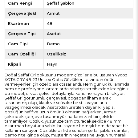
Cam Rengi
Şeffaf Şablon
Çerçeve Şekli
Armut
Ekartman
48
Çerçeve Tipi
Asetat
Cam Tipi
Demo
Cam Özelliği
Özelliksiz
Klipsli
Hayır
Doğal Şeffaf Gri dokusunu modern çizgilerle buluşturan Vycoz
KOTA GRY 48-23 Unisex Optik Gözlükler, tarzından ödün
vermeyenler için özel olarak tasarlandı. Hem günlük kullanımda
hem de profesyonel ortamlarda rahatça tercih edebileceğiniz
bu model, dikkat çekici detaylarıyla kendine hayran bırakıyor.
Şeffaf Gri görünümlü çerçevesi, doğadan ilham alarak
tasarlanmış olup, klasik ve sofistike bir stil arayanların
vazgeçilmezi olacak. Asetatdan üretilen dayanıklı yapısı,
gözlüğün hafif ve uzun ömürlü olmasını sağlarken, Armut
şeklindeki çerçeve tasarımı yüz hatlarını zarif bir şekilde
tamamlıyor. Gözlük, yüzünüze tam oturacak şekilde 48 mm
ekartman boyutuna sahip, bu sayede hem şık hem de rahat bir
kullanım sunuyor. Gözlükle birlikte sunulan şeffaf şablon camlar,
demo niteliğinde olup, müşterinin reçetesine uygun numaralı