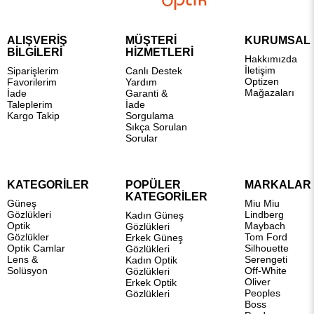
ALIŞVERİŞ
MÜŞTERİ
KURUMSAL
BİLGİLERİ
HİZMETLERİ
Hakkımızda
İletişim
Siparişlerim
Canlı Destek
Optizen
Favorilerim
Yardım
Mağazaları
İade
Garanti &
Taleplerim
İade
Kargo Takip
Sorgulama
Sıkça Sorulan
Sorular
KATEGORİLER
POPÜLER
MARKALAR
KATEGORİLER
Güneş
Miu Miu
Gözlükleri
Lindberg
Kadın Güneş
Optik
Maybach
Gözlükleri
Gözlükler
Tom Ford
Erkek Güneş
Optik Camlar
Silhouette
Gözlükleri
Lens &
Serengeti
Kadın Optik
Solüsyon
Off-White
Gözlükleri
Oliver
Erkek Optik
Peoples
Gözlükleri
Boss