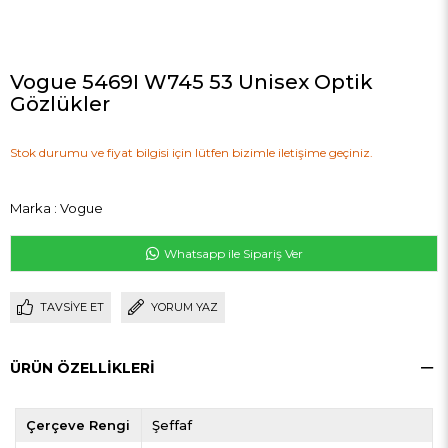
Vogue 5469I W745 53 Unisex Optik
Gözlükler
Stok durumu ve fiyat bilgisi için lütfen bizimle iletişime geçiniz.
Marka
:
Vogue
Whatsapp ile Sipariş Ver
TAVSIYE ET
YORUM YAZ
ÜRÜN ÖZELLIKLERI
Çerçeve Rengi
Şeffaf