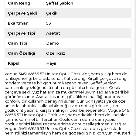
Cam Rengi
Şeffaf Şablon
Çerçeve Şekli
Çekik
Ekartman
53
Çerçeve Tipi
Asetat
Cam Tipi
Demo
Cam Özelliği
Özelliksiz
Klipsli
Hayır
Vogue 5461 W656 53 Unisex Optik Gözlükler, hem şıklığı hem de
fonksiyonelliği bir arada sunar. Kahverengi Kırçıllı çerçeve rengi,
modern ve taze bir görünüm kazandırırken, Şeffaf Şablon
camları ile gözlüğünüzü daha da göz alıcı hale getirir. Çekik
çerçeve şekli, yüz hatlarınıza mükemmel uyum sağlar ve zarif bir
görünüm sunar. Asetat tasarımı, gözlüklerin hafifliğini artırarak
konforlu bir kullanım deneyimi sunar. Günlük hayatta ya da özel
anlarda rahatlıkla kullanabileceğiniz bu optik gözlükler, tüm
gözlük ihtiyacınızı karşılamak için ideal bir seçenektir. Vogue 5461
W656 53 Unisex Optik Gözlükler, hem erkekler hem de kadınlar
için mükemmel bir tercihtir. Gözlüklerin demo cam yapısı,
gözlüklerinizi kişisel reçetelerinize göre özelleştirmenizi sağlar.
Vogue 5461 W656 53 Unisex Optik Gözlükler optik gözlüklerle,
hem stilinizi tamamlayın hem de göz sağlığınızı koruyun. *Müşteri