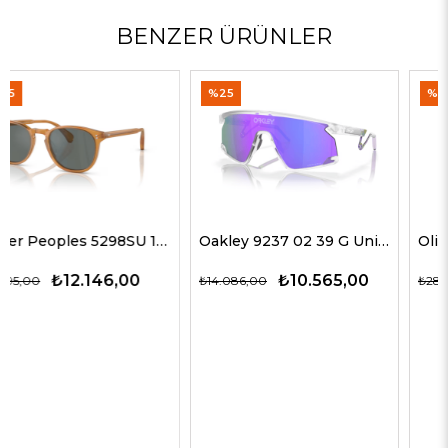
BENZER ÜRÜNLER
%25
%50
Oakley 9237 02 39 G Unisex Güneş Gözlükleri
Oliver Peoples 5514SU 1678C5 51 G Unisex Güneş Gözlükleri
₺10.565,00
₺14.143,00
₺14.086,00
₺28.285,00