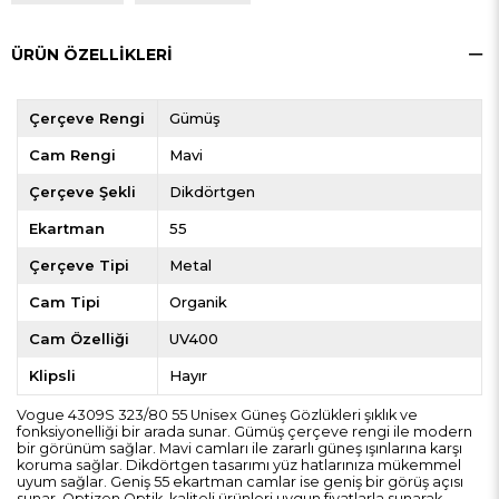
ÜRÜN ÖZELLIKLERI
Çerçeve Rengi
Gümüş
Cam Rengi
Mavi
Çerçeve Şekli
Dikdörtgen
Ekartman
55
Çerçeve Tipi
Metal
Cam Tipi
Organik
Cam Özelliği
UV400
Klipsli
Hayır
Vogue 4309S 323/80 55 Unisex Güneş Gözlükleri şıklık ve
fonksiyonelliği bir arada sunar. Gümüş çerçeve rengi ile modern
bir görünüm sağlar. Mavi camları ile zararlı güneş ışınlarına karşı
koruma sağlar. Dikdörtgen tasarımı yüz hatlarınıza mükemmel
uyum sağlar. Geniş 55 ekartman camlar ise geniş bir görüş açısı
sunar. Optizen Optik, kaliteli ürünleri uygun fiyatlarla sunarak