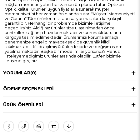
müşteri memnuniyetini her zaman ön planda tutar. Optizen
Optik, kaliteli ürünleri uygun fiyatlarla sunarak müşteri
memnuniyetini her zaman ön planda tutar. *Müşteri Memnuniyeti
ve Garanti* Tüm ürünlerimiz fabrikasyon hatalara karşı iki yıl
garantilidir. Herhangi bir problemde bizimle iletişime
geçebilirsiniz. Aldığınız ürünler size ulaştırılmadan önce
kontrolleri sağlanıp hazırlanmaktadır ve korunaklı kutularla
kargoya teslim edilmektedir. Ürünlerimizi koruma amaçlı
denemenize engel olmayacak şekilde güvenlik kilidi
takılmaktadır. Kilidi açılmış ürünlerde iade ve değişim işlemi
yapılmamaktadır. Başka bir model mi arıyorsunuz? Henüz
listeleyemediğimiz ürünler arasında olabilir. Lütfen bizimle
iletişime geçiniz..
YORUMLAR
(0)
ÖDEME SEÇENEKLERI
ÜRÜN ÖNERILERI