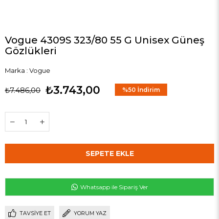
Vogue 4309S 323/80 55 G Unisex Güneş
Gözlükleri
Marka
:
Vogue
₺3.743,00
₺7.486,00
%
50
İndirim
Whatsapp ile Sipariş Ver
TAVSIYE ET
YORUM YAZ