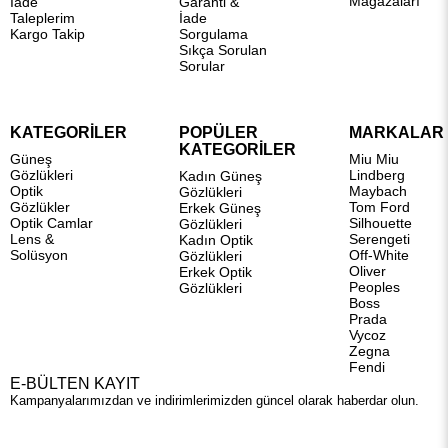
Mağazaları
İade
Garanti &
Taleplerim
İade
Kargo Takip
Sorgulama
Sıkça Sorulan
Sorular
KATEGORİLER
POPÜLER
MARKALAR
KATEGORİLER
Güneş
Miu Miu
Gözlükleri
Lindberg
Kadın Güneş
Optik
Maybach
Gözlükleri
Gözlükler
Tom Ford
Erkek Güneş
Optik Camlar
Silhouette
Gözlükleri
Lens &
Serengeti
Kadın Optik
Solüsyon
Off-White
Gözlükleri
Oliver
Erkek Optik
Peoples
Gözlükleri
Boss
Prada
Vycoz
Zegna
Fendi
E-BÜLTEN KAYIT
Kampanyalarımızdan ve indirimlerimizden güncel olarak haberdar olun.