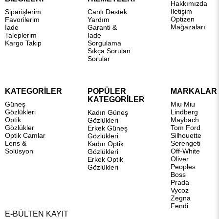
Hakkımızda
İletişim
Siparişlerim
Canlı Destek
Optizen
Favorilerim
Yardım
Mağazaları
İade
Garanti &
Taleplerim
İade
Kargo Takip
Sorgulama
Sıkça Sorulan
Sorular
KATEGORİLER
POPÜLER
MARKALAR
KATEGORİLER
Güneş
Miu Miu
Gözlükleri
Lindberg
Kadın Güneş
Optik
Maybach
Gözlükleri
Gözlükler
Tom Ford
Erkek Güneş
Optik Camlar
Silhouette
Gözlükleri
Lens &
Serengeti
Kadın Optik
Solüsyon
Off-White
Gözlükleri
Oliver
Erkek Optik
Peoples
Gözlükleri
Boss
Prada
Vycoz
Zegna
Fendi
E-BÜLTEN KAYIT