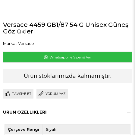
Versace 4459 GB1/87 54 G Unisex Güneş
Gözlükleri
Marka
:
Versace
Whatsapp ile Sipariş Ver
Ürün stoklarımızda kalmamıştır.
TAVSIYE ET
YORUM YAZ
ÜRÜN ÖZELLIKLERI
Çerçeve Rengi
Siyah