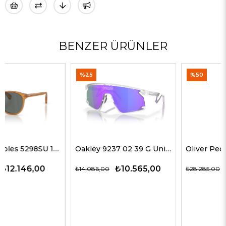
BENZER ÜRÜNLER
%25
%50
Oakley 9237 02 39 G Unisex Güneş Gözlükleri
Oliver Peoples 5514SU 1678C5 51 G Unisex Güneş Gözlükleri
₺10.565,00
₺14.143,00
₺14.086,00
₺28.285,00