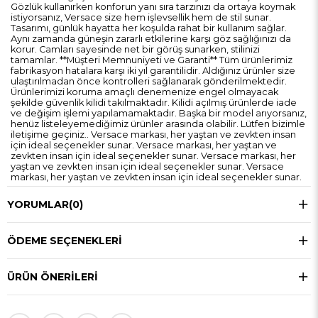
Gözlük kullanırken konforun yanı sıra tarzınızı da ortaya koymak
istiyorsanız, Versace size hem işlevsellik hem de stil sunar.
Tasarımı, günlük hayatta her koşulda rahat bir kullanım sağlar.
Aynı zamanda güneşin zararlı etkilerine karşı göz sağlığınızı da
korur. Camları sayesinde net bir görüş sunarken, stilinizi
tamamlar. **Müşteri Memnuniyeti ve Garanti** Tüm ürünlerimiz
fabrikasyon hatalara karşı iki yıl garantilidir. Aldığınız ürünler size
ulaştırılmadan önce kontrolleri sağlanarak gönderilmektedir.
Ürünlerimizi koruma amaçlı denemenize engel olmayacak
şekilde güvenlik kilidi takılmaktadır. Kilidi açılmış ürünlerde iade
ve değişim işlemi yapılamamaktadır. Başka bir model arıyorsanız,
henüz listeleyemediğimiz ürünler arasında olabilir. Lütfen bizimle
iletişime geçiniz.. Versace markası, her yaştan ve zevkten insan
için ideal seçenekler sunar. Versace markası, her yaştan ve
zevkten insan için ideal seçenekler sunar. Versace markası, her
yaştan ve zevkten insan için ideal seçenekler sunar. Versace
markası, her yaştan ve zevkten insan için ideal seçenekler sunar.
YORUMLAR
(0)
ÖDEME SEÇENEKLERI
ÜRÜN ÖNERILERI