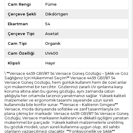
Cam Rengi
Füme
Çerçeve Şekli
Dikdörtgen
Ekartman
54
Çerçeve Tipi
Asetat
Cam Tipi
Organik
Cam Özelliği
UV400
Klipsli
Hayır
\ **Versace 4459 GB1/87 54 Versace Güneş Gözlüğü – Şıklık ve Göz
Sağlığınız İçin Mükemmel Seçim** Versace 4459 GB1/87 54
Versace Güneş Gözlüğü, hem günlük kullanım hem de özel anlar
için mükemmel bir tercihtir. Gözlerinizi zararlı UV ışınlarına karşı
koruma altına alan bu güneş gözlüğü, aynı zamanda üstün
şıklığıyla her ortamda tarzınızı yansıtmanızı sağlar. Yüksek kaliteli
malzemeler ve ergonomik tasarımı sayesinde uzun süreli
kullanımda bile konfor sunar. **Versace – Kalitenin Simgesi**
Versace, moda dünyasında sofistike ve zarif tasarımlarıyla ön
plana çıkmış bir markadır. Versace 4459 GB1/87 54 Versace Güneş
Gözlüğü, Versace markasının kalitesini ve dikkatli işçiliğini yansıtan
mükemmel bir parçadır. Yüksek kaliteli malzemelerle üretilmiş
bu gözlük modeli, uzun süreli kullanıma uygun olup, stil sahibi
olanların vazgeçilmezi olacaktır. **Fonksiyonellik ve Şıklık**