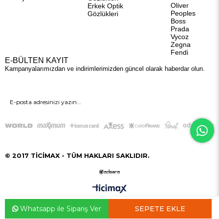
Oliver
Erkek Optik
Peoples
Gözlükleri
Boss
Prada
Vycoz
Zegna
Fendi
E-BÜLTEN KAYIT
Kampanyalarımızdan ve indirimlerimizden güncel olarak haberdar olun.
GÖNDER
© 2017 TİCİMAX - TÜM HAKLARI SAKLIDIR.
Whatsapp ile Sipariş Ver
Anasayfa
Favorilerim
Sepetim
Üye Girişi