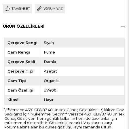
TAVSIYE ET
YORUM YAZ
ÜRÜN ÖZELLIKLERI
Çerçeve Rengi
Siyah
Cam Rengi
Füme
Çerçeve Şekli
Damla
Çerçeve Tipi
Asetat
Cam Tipi
Organik
Cam Özelliği
UV400
Klipsli
Hayır
\ **Versace 4391 GB1/87 48 Unisex Güneş Gözlükleri – Şıklık ve Göz
Sağlığınız İçin Mükemmel Seçim** Versace 4391 GB1/87 48 Unisex
Güneş Gözlükleri, hem günlük kullanım hem de özel anlar için
mükemmel bir tercihtir. Gözlerinizi zararlı UV ışınlarına karşı
koruma altına alan bu güneş gözlüğü, aynı zamanda üstün