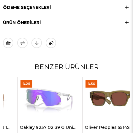
ÖDEME SEÇENEKLERI
ÜRÜN ÖNERILERI
BENZER ÜRÜNLER
%25
%50
Oakley 9237 02 39 G Unisex Güneş Gözlükleri
Oliver Peoples 5514SU 1678C5 51 G Unisex Güneş Gözlükleri