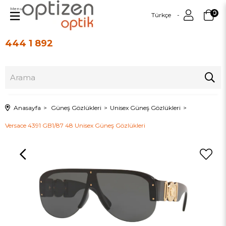
Menu
0
Türkçe
444 1 892
Üye Girişi
Üye Ol
Anasayfa
Güneş Gözlükleri
Unisex Güneş Gözlükleri
Versace 4391 GB1/87 48 Unisex Güneş Gözlükleri