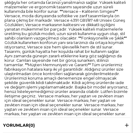
şıklığıyla her ortamda tarzınızı yansıtmanızı sağlar. Yüksek kaliteli
malzemeler ve ergonomik tasarımı sayesinde uzun süreli
kullanımda bile konfor sunar. **Versace – Kalitenin Simgesi**
Versace, moda dünyasında sofistike ve zarif tasarımlarıyla ön
plana çıkmış bir markadır. Versace 4391 GB1/87 48 Unisex Güneş
Gözlükleri, Versace markasının kalitesini ve dikkatli işçiliğini
yansıtan mükemmel bir parçadır. Yüksek kaliteli malzemelerle
üretilmiş bu gözlük modeli, uzun süreli kullanıma uygun olup, stil
sahibi olanların vazgeçilmezi olacaktır. **Fonksiyonellik ve Şıklık**
Gözlük kullanırken konforun yanı sıra tarzınızı da ortaya koymak
istiyorsanız, Versace size hem işlevsellik hem de stil sunar.
Tasarımı, günlük hayatta her koşulda rahat bir kullanım sağlar.
Aynı zamanda güneşin zararlı etkilerine karşı göz sağlığınızı da
korur. Camları sayesinde net bir görüş sunarken, stilinizi
tamamlar. **Müşteri Memnuniyeti ve Garanti** Tüm ürünlerimiz
fabrikasyon hatalara karşı iki yıl garantilidir. Aldığınız ürünler size
ulaştırılmadan önce kontrolleri sağlanarak gönderilmektedir.
Ürünlerimizi koruma amaçlı denemenize engel olmayacak
şekilde güvenlik kilidi takılmaktadır. Kilidi açılmış ürünlerde iade
ve değişim işlemi yapılamamaktadır. Başka bir model arıyorsanız,
henüz listeleyemediğimiz ürünler arasında olabilir. Lütfen bizimle
iletişime geçiniz.. Versace markası, her yaştan ve zevkten insan
için ideal seçenekler sunar. Versace markası, her yaştan ve
zevkten insan için ideal seçenekler sunar. Versace markası, her
yaştan ve zevkten insan için ideal seçenekler sunar. Versace
markası, her yaştan ve zevkten insan için ideal seçenekler sunar.
YORUMLAR
(0)