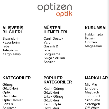
ALIŞVERİŞ
MÜŞTERİ
KURUMSAL
BİLGİLERİ
HİZMETLERİ
Hakkımızda
İletişim
Siparişlerim
Canlı Destek
Optizen
Favorilerim
Yardım
Mağazaları
İade
Garanti &
Taleplerim
İade
Kargo Takip
Sorgulama
Sıkça Sorulan
Sorular
KATEGORİLER
POPÜLER
MARKALAR
KATEGORİLER
Güneş
Miu Miu
Gözlükleri
Lindberg
Kadın Güneş
Optik
Maybach
Gözlükleri
Gözlükler
Tom Ford
Erkek Güneş
Optik Camlar
Silhouette
Gözlükleri
Lens &
Serengeti
Kadın Optik
Solüsyon
Off-White
Gözlükleri