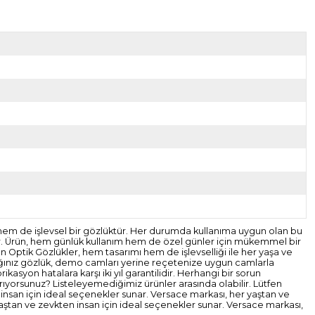
f hem de işlevsel bir gözlüktür. Her durumda kullanıma uygun olan bu
nınır. Ürün, hem günlük kullanım hem de özel günler için mükemmel bir
 Optik Gözlükler, hem tasarımı hem de işlevselliği ile her yaşa ve
dığınız gözlük, demo camları yerine reçetenize uygun camlarla
kasyon hatalara karşı iki yıl garantilidir. Herhangi bir sorun
rıyorsunuz? Listeleyemediğimiz ürünler arasında olabilir. Lütfen
 insan için ideal seçenekler sunar. Versace markası, her yaştan ve
aştan ve zevkten insan için ideal seçenekler sunar. Versace markası,