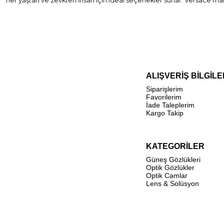
her yaştan ve zevkten insan için ideal seçenekler sunar. Versace mar
ALIŞVERİŞ BİLGİLE
Siparişlerim
Favorilerim
İade Taleplerim
Kargo Takip
KATEGORİLER
Güneş Gözlükleri
Optik Gözlükler
Optik Camlar
Lens & Solüsyon