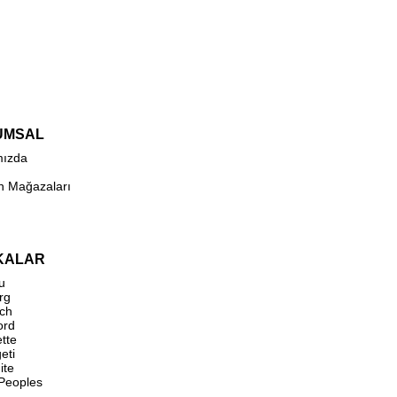
UMSAL
mızda
n Mağazaları
KALAR
u
rg
ch
ord
ette
eti
ite
 Peoples