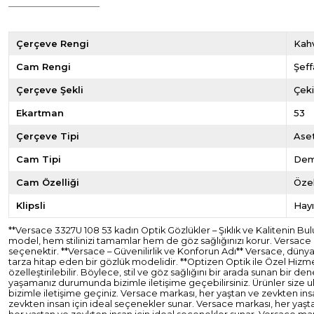
Çerçeve Rengi
Kahv
Cam Rengi
Şeff
Çerçeve Şekli
Çek
Ekartman
53
Çerçeve Tipi
Ase
Cam Tipi
De
Cam Özelliği
Özel
Klipsli
Hayı
**Versace 3327U 108 53 kadın Optik Gözlükler – Şıklık ve Kalitenin B
model, hem stilinizi tamamlar hem de göz sağlığınızı korur. Versace m
seçenektir. **Versace – Güvenilirlik ve Konforun Adı** Versace, düny
tarza hitap eden bir gözlük modelidir. **Optizen Optik ile Özel Hizm
özelleştirilebilir. Böylece, stil ve göz sağlığını bir arada sunan bir d
yaşamanız durumunda bizimle iletişime geçebilirsiniz. Ürünler size ul
bizimle iletişime geçiniz. Versace markası, her yaştan ve zevkten in
zevkten insan için ideal seçenekler sunar. Versace markası, her yaşt