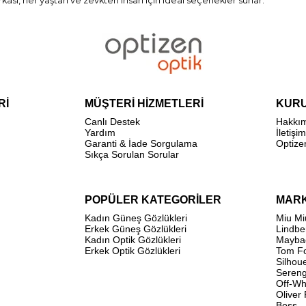
kası, her yaştan ve zevkten insan için ideal seçenekler sunar.
Rİ
MÜŞTERİ HİZMETLERİ
KUR
Canlı Destek
Hakkı
Yardım
İletişim
Garanti & İade Sorgulama
Optize
Sıkça Sorulan Sorular
POPÜLER KATEGORİLER
MAR
Kadın Güneş Gözlükleri
Miu Mi
Erkek Güneş Gözlükleri
Lindbe
Kadın Optik Gözlükleri
Mayba
Erkek Optik Gözlükleri
Tom F
Silhou
Sereng
Off-Wh
Oliver
Boss