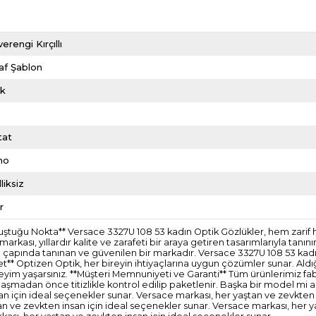
erengi Kırçıllı
af Şablon
ik
tat
mo
liksiz
r
uluştuğu Nokta** Versace 3327U 108 53 kadın Optik Gözlükler, hem zari
arkası, yıllardır kalite ve zarafeti bir araya getiren tasarımlarıyla ta
a çapında tanınan ve güvenilen bir markadır. Versace 3327U 108 53 kadın
et** Optizen Optik, her bireyin ihtiyaçlarına uygun çözümler sunar. Al
eneyim yaşarsınız. **Müşteri Memnuniyeti ve Garanti** Tüm ürünlerimiz fabri
aşmadan önce titizlikle kontrol edilip paketlenir. Başka bir model mi a
san için ideal seçenekler sunar. Versace markası, her yaştan ve zevkten
an ve zevkten insan için ideal seçenekler sunar. Versace markası, her y