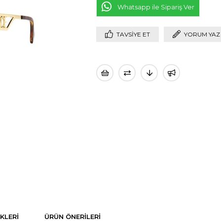
Whatsapp ile Sipariş Ver
TAVSIYE ET
YORUM YAZ
KLERI
ÜRÜN ÖNERILERI