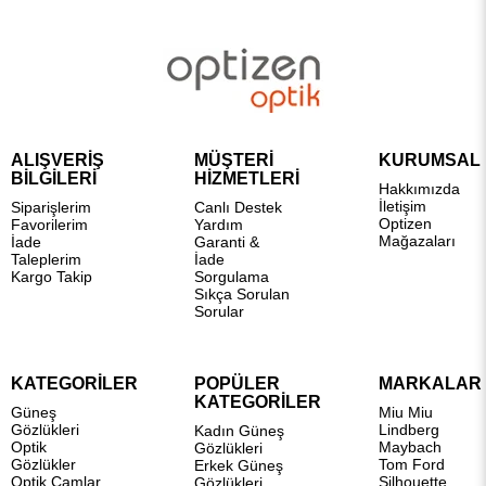
ALIŞVERİŞ
MÜŞTERİ
KURUMSAL
BİLGİLERİ
HİZMETLERİ
Hakkımızda
İletişim
Siparişlerim
Canlı Destek
Optizen
Favorilerim
Yardım
Mağazaları
İade
Garanti &
Taleplerim
İade
Kargo Takip
Sorgulama
Sıkça Sorulan
Sorular
KATEGORİLER
POPÜLER
MARKALAR
KATEGORİLER
Güneş
Miu Miu
Gözlükleri
Lindberg
Kadın Güneş
Optik
Maybach
Gözlükleri
Gözlükler
Tom Ford
Erkek Güneş
Optik Camlar
Silhouette
Gözlükleri