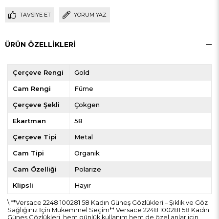
TAVSIYE ET
YORUM YAZ
ÜRÜN ÖZELLIKLERI
Çerçeve Rengi
Gold
Cam Rengi
Füme
Çerçeve Şekli
Çokgen
Ekartman
58
Çerçeve Tipi
Metal
Cam Tipi
Organik
Cam Özelliği
Polarize
Klipsli
Hayır
\ **Versace 2248 100281 58 Kadın Güneş Gözlükleri – Şıklık ve Göz
Sağlığınız İçin Mükemmel Seçim** Versace 2248 100281 58 Kadın
Güneş Gözlükleri, hem günlük kullanım hem de özel anlar için