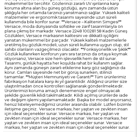
mükemmel bir tercihtir. Gözlerinizi zararlı UV ışınlarına karşı
koruma altına alan bu güneş gözlüğü, aynı zamanda üstün
şıklığıyla her ortamda tarzınızı yansıtmanızı sağlar. Yüksek kaliteli
malzemeler ve ergonomik tasarımı sayesinde uzun süreli
kullanımda bile konfor sunar. **Versace – Kalitenin Simgesi**
Versace, moda dünyasında sofistike ve zarif tasarımlarıyla ön
plana çıkmış bir markadır. Versace 2248 100281 58 Kadın Güneş
Gözlükleri, Versace markasının kalitesini ve dikkatli işçiliğini
yansıtan mükemmel bir parçadır. Yüksek kaliteli malzemelerle
üretilmiş bu gözlük modeli, uzun süreli kullanıma uygun olup, stil
sahibi olanların vazgeçilmezi olacaktır. **Fonksiyonellik ve Şıklık**
Gözlük kullanırken konforun yanı sıra tarzınızı da ortaya koymak
istiyorsanız, Versace size hem işlevsellik hem de stil sunar.
Tasarımı, günlük hayatta her koşulda rahat bir kullanım sağlar.
Aynı zamanda güneşin zararlı etkilerine karşı göz sağlığınızı da
korur. Camları sayesinde net bir görüş sunarken, stilinizi
tamamlar. **Müşteri Memnuniyeti ve Garanti** Tüm ürünlerimiz
fabrikasyon hatalara karşı iki yıl garantilidir. Aldığınız ürünler size
ulaştırılmadan önce kontrolleri sağlanarak gönderilmektedir.
Ürünlerimizi koruma amaçlı denemenize engel olmayacak
şekilde güvenlik kilidi takılmaktadır. Kilidi açılmış ürünlerde iade
ve değişim işlemi yapılamamaktadır. Başka bir model arıyorsanız,
henüz listeleyemediğimiz ürünler arasında olabilir. Lütfen bizimle
iletişime geçiniz.. Versace markası, her yaştan ve zevkten insan
için ideal seçenekler sunar. Versace markası, her yaştan ve
zevkten insan için ideal seçenekler sunar. Versace markası, her
yaştan ve zevkten insan için ideal seçenekler sunar. Versace
markası, her yaştan ve zevkten insan için ideal seçenekler sunar.