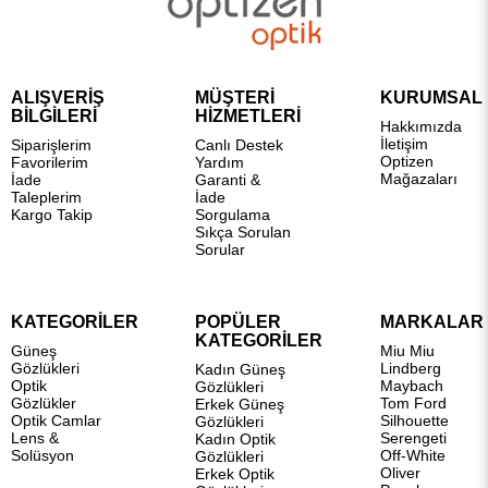
ALIŞVERİŞ
MÜŞTERİ
KURUMSAL
BİLGİLERİ
HİZMETLERİ
Hakkımızda
İletişim
Siparişlerim
Canlı Destek
Optizen
Favorilerim
Yardım
Mağazaları
İade
Garanti &
Taleplerim
İade
Kargo Takip
Sorgulama
Sıkça Sorulan
Sorular
KATEGORİLER
POPÜLER
MARKALAR
KATEGORİLER
Güneş
Miu Miu
Gözlükleri
Lindberg
Kadın Güneş
Optik
Maybach
Gözlükleri
Gözlükler
Tom Ford
Erkek Güneş
Optik Camlar
Silhouette
Gözlükleri
Lens &
Serengeti
Kadın Optik
Solüsyon
Off-White
Gözlükleri
Oliver
Erkek Optik