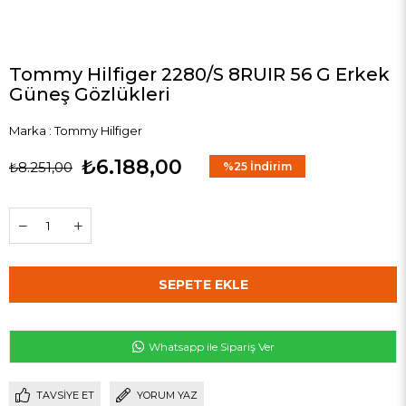
Tommy Hilfiger 2280/S 8RUIR 56 G Erkek
Güneş Gözlükleri
Marka
:
Tommy Hilfiger
₺6.188,00
₺8.251,00
%
25
İndirim
Whatsapp ile Sipariş Ver
TAVSIYE ET
YORUM YAZ