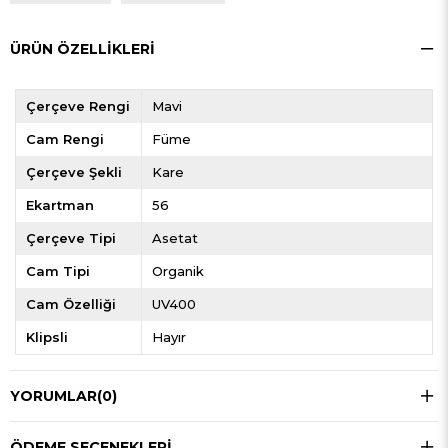
ÜRÜN ÖZELLIKLERI
Çerçeve Rengi
Mavi
Cam Rengi
Füme
Çerçeve Şekli
Kare
Ekartman
56
Çerçeve Tipi
Asetat
Cam Tipi
Organik
Cam Özelliği
UV400
Klipsli
Hayır
YORUMLAR
(0)
ÖDEME SEÇENEKLERI