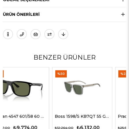
ÜRÜN ÖNERILERI
BENZER ÜRÜNLER
%50
%25
Boss 1598/S KB7QT 55 G Erkek Güneş Gözlükleri
Prada A17S 16K731 54 G Erkek Güneş Gözlükleri
₺6.132,00
₺19.178,00
₺12.264,00
₺25.570,00