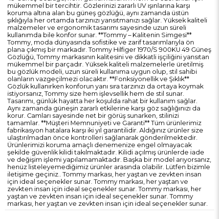
mükemmel bir tercihtir. Gözlerinizi zararlı UV ışınlarına karşı
koruma altına alan bu güneş gözlüğü, aynı zamanda üstün
şıklığıyla her ortamda tarzınızı yansıtmanızı sağlar. Yüksek kaliteli
malzemeler ve ergonomik tasarımı sayesinde uzun süreli
kullanımda bile konfor sunar. **Tommy – Kalitenin Simgesi**
Tommy, moda dünyasında sofistike ve zarif tasarımlarıyla ön
plana çıkmış bir markadır. Tommy Hilfiger 1970/S 900KU 49 Güneş
Gözlüğü, Tommy markasının kalitesini ve dikkatli işçiliğini yansıtan
mükemmel bir parçadır. Yüksek kaliteli malzemelerle üretilmiş
bu gözlük modeli, uzun süreli kullanıma uygun olup, stil sahibi
olanların vazgeçilmezi olacaktır. **Fonksiyonellik ve Şıklık**
Gözlük kullanırken konforun yanı sıra tarzınızı da ortaya koymak
istiyorsanız, Tommy size hem işlevsellik hem de stil sunar.
Tasarımı, günlük hayatta her koşulda rahat bir kullanım sağlar.
Aynı zamanda güneşin zararlı etkilerine karşı göz sağlığınızı da
korur. Camları sayesinde net bir görüş sunarken, stilinizi
tamamlar. **Müşteri Memnuniyeti ve Garanti** Tüm ürünlerimiz
fabrikasyon hatalara karşı iki yıl garantilidir. Aldığınız ürünler size
ulaştırılmadan önce kontrolleri sağlanarak gönderilmektedir.
Ürünlerimizi koruma amaçlı denemenize engel olmayacak
şekilde güvenlik kilidi takılmaktadır. Kilidi açılmış ürünlerde iade
ve değişim işlemi yapılamamaktadır. Başka bir model arıyorsanız,
henüz listeleyemediğimiz ürünler arasında olabilir. Lütfen bizimle
iletişime geçiniz.. Tommy markası, her yaştan ve zevkten insan
için ideal seçenekler sunar. Tommy markası, her yaştan ve
zevkten insan için ideal seçenekler sunar. Tommy markası, her
yaştan ve zevkten insan için ideal seçenekler sunar. Tommy
markası, her yaştan ve zevkten insan için ideal seçenekler sunar.