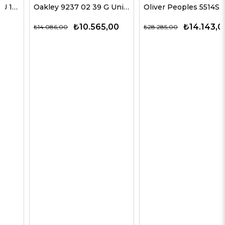
Oakley 9237 02 39 G Unisex Güneş Gözlükleri
Oliver Peoples 5514SU 1678C5 51 G Unisex Güneş Gözlükleri
₺10.565,00
₺14.143,00
₺14.086,00
₺28.285,00