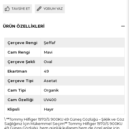
TAVSIYE ET
YORUM YAZ
ÜRÜN ÖZELLIKLERI
Çerçeve Rengi
Şeffaf
Cam Rengi
Mavi
Çerçeve Şekli
Oval
Ekartman
49
Çerçeve Tipi
Asetat
Cam Tipi
Organik
Cam Özelliği
UV400
Klipsli
Hayır
\ **Tommy Hilfiger 1970/S 900KU 49 Güneş Gözlüğü – Şıklık ve Göz
Sağlığınız İçin Mükemmel Seçim** Tommy Hilfiger 1970/S 900KU
49 Güneş Gözlüğü, hem günlük kullanım hem de özel anlar için