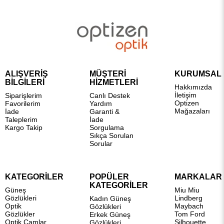
ALIŞVERİŞ
MÜŞTERİ
KURUMSAL
BİLGİLERİ
HİZMETLERİ
Hakkımızda
İletişim
Siparişlerim
Canlı Destek
Optizen
Favorilerim
Yardım
Mağazaları
İade
Garanti &
Taleplerim
İade
Kargo Takip
Sorgulama
Sıkça Sorulan
Sorular
KATEGORİLER
POPÜLER
MARKALAR
KATEGORİLER
Güneş
Miu Miu
Gözlükleri
Lindberg
Kadın Güneş
Optik
Maybach
Gözlükleri
Gözlükler
Tom Ford
Erkek Güneş
Optik Camlar
Silhouette
Gözlükleri