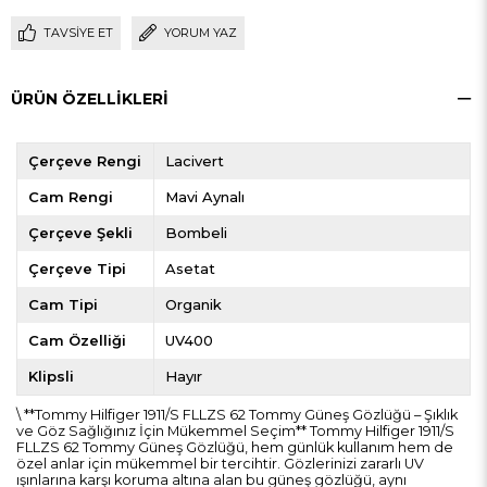
TAVSIYE ET
YORUM YAZ
ÜRÜN ÖZELLIKLERI
Çerçeve Rengi
Lacivert
Cam Rengi
Mavi Aynalı
Çerçeve Şekli
Bombeli
Çerçeve Tipi
Asetat
Cam Tipi
Organik
Cam Özelliği
UV400
Klipsli
Hayır
\ **Tommy Hilfiger 1911/S FLLZS 62 Tommy Güneş Gözlüğü – Şıklık
ve Göz Sağlığınız İçin Mükemmel Seçim** Tommy Hilfiger 1911/S
FLLZS 62 Tommy Güneş Gözlüğü, hem günlük kullanım hem de
özel anlar için mükemmel bir tercihtir. Gözlerinizi zararlı UV
ışınlarına karşı koruma altına alan bu güneş gözlüğü, aynı