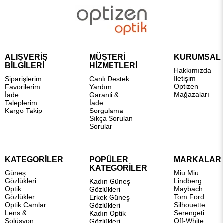
ALIŞVERİŞ
MÜŞTERİ
KURUMSAL
BİLGİLERİ
HİZMETLERİ
Hakkımızda
İletişim
Siparişlerim
Canlı Destek
Optizen
Favorilerim
Yardım
Mağazaları
İade
Garanti &
Taleplerim
İade
Kargo Takip
Sorgulama
Sıkça Sorulan
Sorular
KATEGORİLER
POPÜLER
MARKALAR
KATEGORİLER
Güneş
Miu Miu
Gözlükleri
Lindberg
Kadın Güneş
Optik
Maybach
Gözlükleri
Gözlükler
Tom Ford
Erkek Güneş
Optik Camlar
Silhouette
Gözlükleri
Lens &
Serengeti
Kadın Optik
Solüsyon
Off-White
Gözlükleri