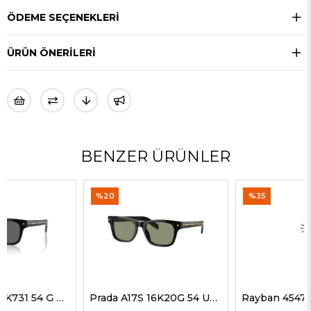
ÖDEME SEÇENEKLERI
ÜRÜN ÖNERILERI
BENZER ÜRÜNLER
%20
%35
Prada A17S 16K20G 54 Unisex Güneş Gözlükleri
Rayban 4547 601/58 60 Erkek Güneş Gözlükleri