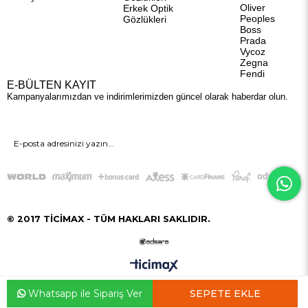
Oliver
Erkek Optik
Peoples
Gözlükleri
Boss
Prada
Vycoz
Zegna
Fendi
E-BÜLTEN KAYIT
Kampanyalarımızdan ve indirimlerimizden güncel olarak haberdar olun.
GÖNDER
© 2017 TİCİMAX - TÜM HAKLARI SAKLIDIR.
Whatsapp ile Sipariş Ver
Anasayfa
Favorilerim
Sepetim
Üye Girişi