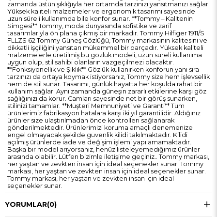
zamanda üstün şıklığıyla her ortamda tarzınızı yansıtmanızı sağlar.
Yüksek kaliteli malzemeler ve ergonomik tasarımı sayesinde
uzun süreli kullanımda bile konfor sunar. **Tommy – Kalitenin
Simgesi** Tommy, moda dünyasında sofistike ve zarif
tasarımlarıyla ön plana çıkmış bir markadır. Tommy Hilfiger 1911/S
FLLZS 62 Tommy Güneş Gözlüğü, Tommy markasının kalitesini ve
dikkatli işçiliğini yansıtan mükemmel bir parçadır. Yüksek kaliteli
malzemelerle üretilmiş bu gözlük modeli, uzun süreli kullanıma
uygun olup, stil sahibi olanların vazgeçilmezi olacaktır.
**Fonksiyonellik ve Şıklık** Gözlük kullanırken konforun yanı sıra
tarzınızı da ortaya koymak istiyorsanız, Tommy size hem işlevsellik
hem de stil sunar. Tasarımı, günlük hayatta her koşulda rahat bir
kullanım sağlar. Aynı zamanda güneşin zararlı etkilerine karşı göz
sağlığınızı da korur. Camları sayesinde net bir görüş sunarken,
stilinizi tamamlar. **Müşteri Memnuniyeti ve Garanti** Tüm
ürünlerimiz fabrikasyon hatalara karşı iki yıl garantilidir. Aldığınız
ürünler size ulaştırılmadan önce kontrolleri sağlanarak
gönderilmektedir. Ürünlerimizi koruma amaçlı denemenize
engel olmayacak şekilde güvenlik kilidi takılmaktadır. Kilidi
açılmış ürünlerde iade ve değişim işlemi yapılamamaktadır.
Başka bir model arıyorsanız, henüz listeleyemediğimiz ürünler
arasında olabilir. Lütfen bizimle iletişime geçiniz.. Tommy markası,
her yaştan ve zevkten insan için ideal seçenekler sunar. Tommy
markası, her yaştan ve zevkten insan için ideal seçenekler sunar.
Tommy markası, her yaştan ve zevkten insan için ideal
seçenekler sunar.
YORUMLAR
(0)