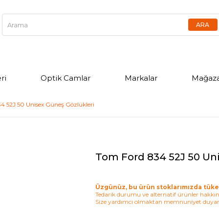
ri
Optik Camlar
Markalar
Mağaza
4 52J 50 Unisex Güneş Gözlükleri
Tom Ford 834 52J 50 Un
Üzgünüz, bu ürün stoklarımızda tüke
Tedarik durumu ve alternatif ürünler hakkınd
Size yardımcı olmaktan memnuniyet duyar