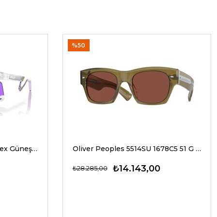
%50
Oakley 9237 02 39 G Unisex Güneş Gözlükleri
Oliver Peoples 5514SU 1678C5 51 G Unisex Güneş Gözlükleri
₺14.143,00
₺28.285,00