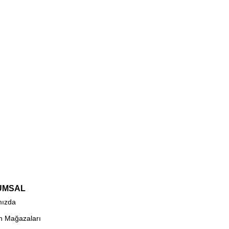
UMSAL
mızda
n Mağazaları