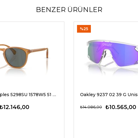
BENZER ÜRÜNLER
%25
Oliver Peoples 5298SU 1578W5 51 G Unisex Güneş Gözlükleri
₺12.146,00
₺10.565,00
₺14.086,00