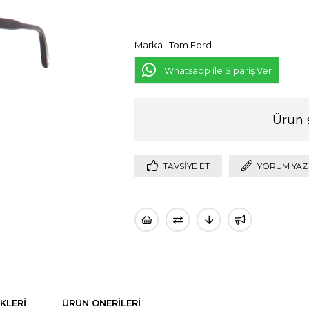
Marka
:
Tom Ford
Whatsapp ile Sipariş Ver
Ürün 
TAVSIYE ET
YORUM YAZ
KLERI
ÜRÜN ÖNERILERI