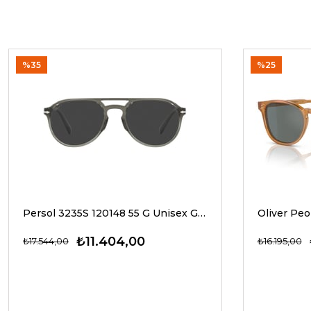
%35
%25
Persol 3235S 120148 55 G Unisex Güneş Gözlükleri
₺11.404,00
₺17.544,00
₺16.195,00