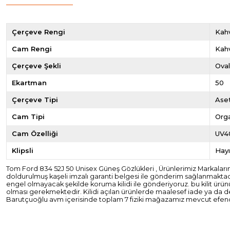
Çerçeve Rengi
Kahv
Cam Rengi
Kah
Çerçeve Şekli
Ova
Ekartman
50
Çerçeve Tipi
Ase
Cam Tipi
Org
Cam Özelliği
UV4
Klipsli
Hayı
Tom Ford 834 52J 50 Unisex Güneş Gözlükleri , Ürünlerimiz Markaların Tür
doldurulmuş kaşeli imzalı garanti belgesi ile gönderim sağlanmaktad
engel olmayacak şekilde koruma kilidi ile gönderiyoruz. bu kilit ü
olması gerekmektedir. Kilidi açılan ürünlerde maalesef iade ya da
Barutçuoğlu avm içerisinde toplam 7 fiziki mağazamız mevcut efendi