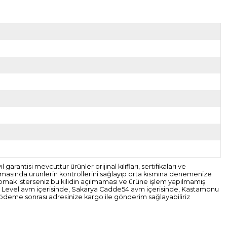
rantisi mevcuttur ürünler orijinal kılıfları, sertifikaları ve
şamasında ürünlerin kontrollerini sağlayıp orta kısmına denemenize
pmak isterseniz bu kilidin açılmaması ve ürüne işlem yapılmamış
xt Level avm içerisinde, Sakarya Cadde54 avm içerisinde, Kastamonu
ödeme sonrası adresinize kargo ile gönderim sağlayabiliriz