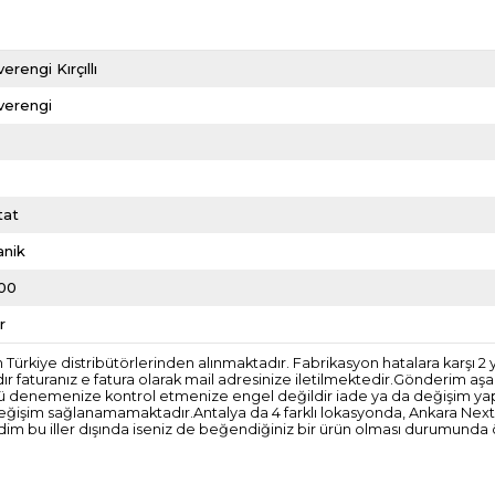
erengi Kırçıllı
verengi
l
tat
anik
00
r
kiye distribütörlerinden alınmaktadır. Fabrikasyon hatalara karşı 2 yıl ga
ır faturanız e fatura olarak mail adresinize iletilmektedir.Gönderim a
rünü denemenize kontrol etmenize engel değildir iade ya da değişim ya
 değişim sağlanamamaktadır.Antalya da 4 farklı lokasyonda, Ankara Ne
m bu iller dışında iseniz de beğendiğiniz bir ürün olması durumunda 