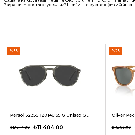
kutularla kargoya teslim edilmektedir. Ürünlerimizi koruma amaçlı d
Başka bir model mi arıyorsunuz? Henüz listeleyemediğimiz ürünler aras
%35
%25
Persol 3235S 120148 55 G Unisex Güneş Gözlükleri
₺11.404,00
₺17.544,00
₺16.195,00