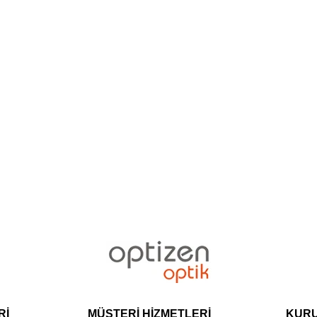
Rİ
MÜŞTERİ HİZMETLERİ
KUR