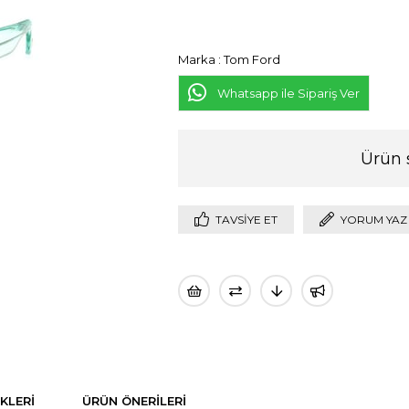
Marka
:
Tom Ford
Whatsapp ile Sipariş Ver
Ürün 
TAVSIYE ET
YORUM YAZ
KLERI
ÜRÜN ÖNERILERI