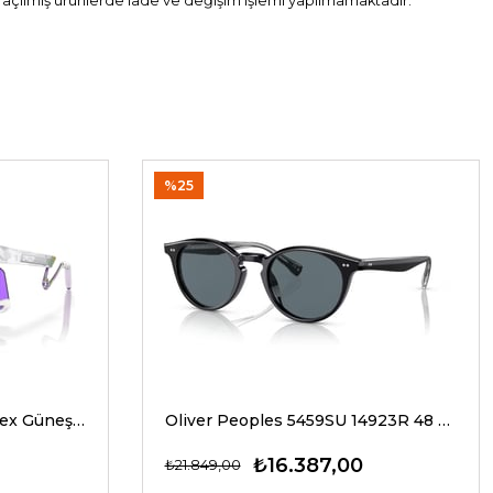
i açılmış ürünlerde iade ve değişim işlemi yapılmamaktadır.
%25
Oakley 9237 02 39 G Unisex Güneş Gözlükleri
Oliver Peoples 5459SU 14923R 48 G Unisex Güneş Gözlükleri
₺16.387,00
₺21.849,00