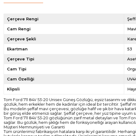
Çerçeve Rengi
Şeff
Cam Rengi
Mav
Çerçeve Şekli
Kar
Ekartman
53
Çerçeve Tipi
Ase
Cam Tipi
Org
Cam Özelliği
UV4
Klipsli
Hayı
Tom Ford 711 84V 53-20 Unisex Güneş Gözlüğü, eşsiz tasarımı ve dikkat
gözlük, hem erkekler hem de kadınlar için ideal bir tercihtir. Şeffaf
Bu modelin şeffaf mavi çerçevesi, gözlüğe hafif ve şık bir hava katark
bir görüş elde etmenizi sağlar. Şeffaf çerçeve, her yüz tipine uyum s
Tom Ford 711 84V 53-20 gözlüğünün zarif metal detayları ve Tom Ford l
sağlar. Bu gözlük, hem şıklığı hem de fonksiyonelliği arayan kullanıcıl
Müşteri Memnuniyeti ve Garanti
Tüm ürünlerimiz fabrikasyon hatalara karşı iki yıl garantilidir. Herhan