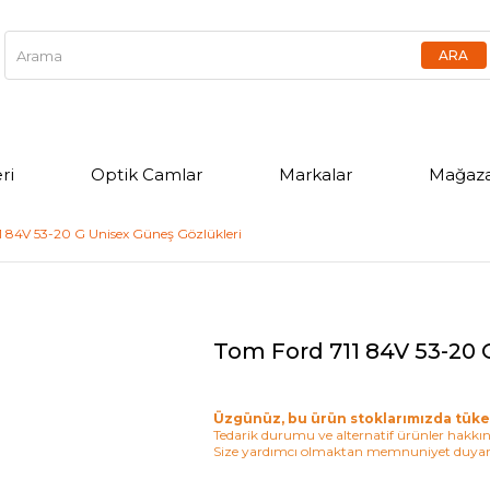
ri
Optik Camlar
Markalar
Mağaza
1 84V 53-20 G Unisex Güneş Gözlükleri
Tom Ford 711 84V 53-20 
Üzgünüz, bu ürün stoklarımızda tüke
Tedarik durumu ve alternatif ürünler hakkınd
Size yardımcı olmaktan memnuniyet duyar