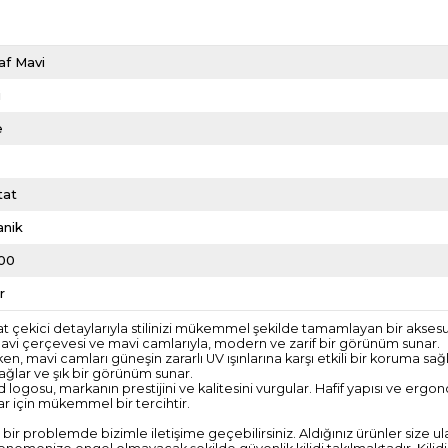
af Mavi
i
e
tat
anik
00
r
 çekici detaylarıyla stilinizi mükemmel şekilde tamamlayan bir aksesuar
 mavi çerçevesi ve mavi camlarıyla, modern ve zarif bir görünüm sunar.
en, mavi camları güneşin zararlı UV ışınlarına karşı etkili bir koruma sa
ağlar ve şık bir görünüm sunar.
ogosu, markanın prestijini ve kalitesini vurgular. Hafif yapısı ve ergo
ar için mükemmel bir tercihtir.
gi bir problemde bizimle iletişime geçebilirsiniz. Aldığınız ürünler size