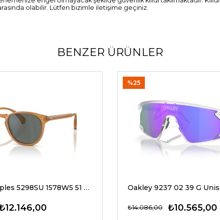
enemenize engel olmayacak şekilde güvenlik kilidi takılmaktadır. Kilid
ında olabilir. Lütfen bizimle iletişime geçiniz.
BENZER ÜRÜNLER
%25
Oliver Peoples 5298SU 1578W5 51 G Unisex Güneş Gözlükleri
₺12.146,00
₺10.565,00
₺14.086,00