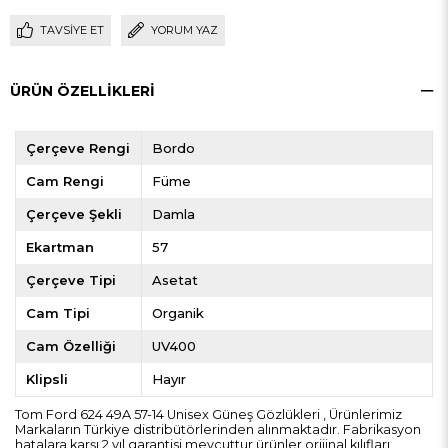
TAVSIYE ET
YORUM YAZ
ÜRÜN ÖZELLIKLERI
Çerçeve Rengi
Bordo
Cam Rengi
Füme
Çerçeve Şekli
Damla
Ekartman
57
Çerçeve Tipi
Asetat
Cam Tipi
Organik
Cam Özelliği
UV400
Klipsli
Hayır
Tom Ford 624 49A 57-14 Unisex Güneş Gözlükleri , Ürünlerimiz
Markaların Türkiye distribütörlerinden alınmaktadır. Fabrikasyon
hatalara karşı 2 yıl garantisi mevcuttur ürünler orijinal kılıfları,