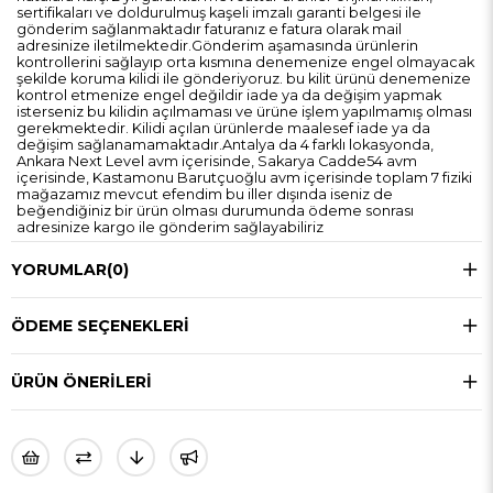
sertifikaları ve doldurulmuş kaşeli imzalı garanti belgesi ile
gönderim sağlanmaktadır faturanız e fatura olarak mail
adresinize iletilmektedir.Gönderim aşamasında ürünlerin
kontrollerini sağlayıp orta kısmına denemenize engel olmayacak
şekilde koruma kilidi ile gönderiyoruz. bu kilit ürünü denemenize
kontrol etmenize engel değildir iade ya da değişim yapmak
isterseniz bu kilidin açılmaması ve ürüne işlem yapılmamış olması
gerekmektedir. Kilidi açılan ürünlerde maalesef iade ya da
değişim sağlanamamaktadır.Antalya da 4 farklı lokasyonda,
Ankara Next Level avm içerisinde, Sakarya Cadde54 avm
içerisinde, Kastamonu Barutçuoğlu avm içerisinde toplam 7 fiziki
mağazamız mevcut efendim bu iller dışında iseniz de
beğendiğiniz bir ürün olması durumunda ödeme sonrası
adresinize kargo ile gönderim sağlayabiliriz
YORUMLAR
(0)
ÖDEME SEÇENEKLERI
ÜRÜN ÖNERILERI