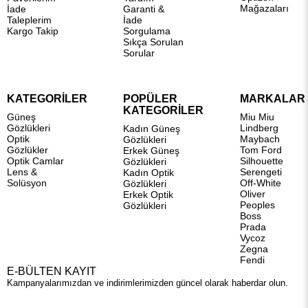
Mağazaları
İade
Garanti &
Taleplerim
İade
Kargo Takip
Sorgulama
Sıkça Sorulan
Sorular
KATEGORİLER
POPÜLER
MARKALAR
KATEGORİLER
Güneş
Miu Miu
Gözlükleri
Lindberg
Kadın Güneş
Optik
Maybach
Gözlükleri
Gözlükler
Tom Ford
Erkek Güneş
Optik Camlar
Silhouette
Gözlükleri
Lens &
Serengeti
Kadın Optik
Solüsyon
Off-White
Gözlükleri
Oliver
Erkek Optik
Peoples
Gözlükleri
Boss
Prada
Vycoz
Zegna
Fendi
E-BÜLTEN KAYIT
Kampanyalarımızdan ve indirimlerimizden güncel olarak haberdar olun.