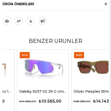
ÜRÜN ÖNERILERI
BENZER ÜRÜNLER
%25
%50
Oakley 9237 02 39 G Unisex Güneş Gözlükleri
Oliver Peoples 5514SU 1678C5 51 G Unisex Güneş Gözlükleri
₺10.565,00
₺14.143,00
₺14.086,00
₺28.285,00