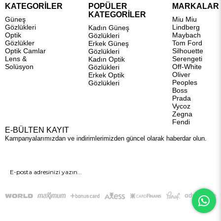
KATEGORİLER
POPÜLER
MARKALAR
KATEGORİLER
Güneş
Miu Miu
Gözlükleri
Lindberg
Kadın Güneş
Optik
Maybach
Gözlükleri
Gözlükler
Tom Ford
Erkek Güneş
Optik Camlar
Silhouette
Gözlükleri
Lens &
Serengeti
Kadın Optik
Solüsyon
Off-White
Gözlükleri
Oliver
Erkek Optik
Peoples
Gözlükleri
Boss
Prada
Vycoz
Zegna
Fendi
E-BÜLTEN KAYIT
Kampanyalarımızdan ve indirimlerimizden güncel olarak haberdar olun.
GÖNDER