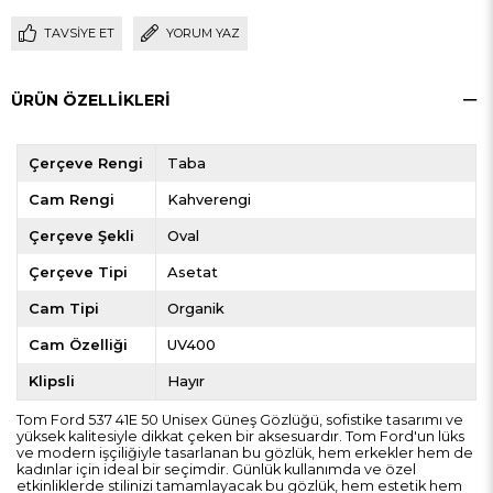
TAVSIYE ET
YORUM YAZ
ÜRÜN ÖZELLIKLERI
Çerçeve Rengi
Taba
Cam Rengi
Kahverengi
Çerçeve Şekli
Oval
Çerçeve Tipi
Asetat
Cam Tipi
Organik
Cam Özelliği
UV400
Klipsli
Hayır
Tom Ford 537 41E 50 Unisex Güneş Gözlüğü, sofistike tasarımı ve
yüksek kalitesiyle dikkat çeken bir aksesuardır. Tom Ford'un lüks
ve modern işçiliğiyle tasarlanan bu gözlük, hem erkekler hem de
kadınlar için ideal bir seçimdir. Günlük kullanımda ve özel
etkinliklerde stilinizi tamamlayacak bu gözlük, hem estetik hem