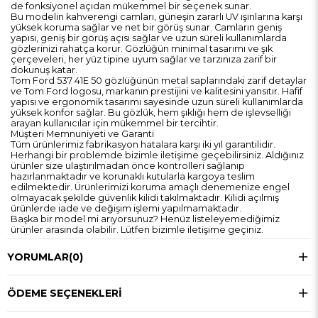
de fonksiyonel açıdan mükemmel bir seçenek sunar.
Bu modelin kahverengi camları, güneşin zararlı UV ışınlarına karşı
yüksek koruma sağlar ve net bir görüş sunar. Camların geniş
yapısı, geniş bir görüş açısı sağlar ve uzun süreli kullanımlarda
gözlerinizi rahatça korur. Gözlüğün minimal tasarımı ve şık
çerçeveleri, her yüz tipine uyum sağlar ve tarzınıza zarif bir
dokunuş katar.
Tom Ford 537 41E 50 gözlüğünün metal saplarındaki zarif detaylar
ve Tom Ford logosu, markanın prestijini ve kalitesini yansıtır. Hafif
yapısı ve ergonomik tasarımı sayesinde uzun süreli kullanımlarda
yüksek konfor sağlar. Bu gözlük, hem şıklığı hem de işlevselliği
arayan kullanıcılar için mükemmel bir tercihtir.
Müşteri Memnuniyeti ve Garanti
Tüm ürünlerimiz fabrikasyon hatalara karşı iki yıl garantilidir.
Herhangi bir problemde bizimle iletişime geçebilirsiniz. Aldığınız
ürünler size ulaştırılmadan önce kontrolleri sağlanıp
hazırlanmaktadır ve korunaklı kutularla kargoya teslim
edilmektedir. Ürünlerimizi koruma amaçlı denemenize engel
olmayacak şekilde güvenlik kilidi takılmaktadır. Kilidi açılmış
ürünlerde iade ve değişim işlemi yapılmamaktadır.
Başka bir model mi arıyorsunuz? Henüz listeleyemediğimiz
ürünler arasında olabilir. Lütfen bizimle iletişime geçiniz.
YORUMLAR
(0)
ÖDEME SEÇENEKLERI