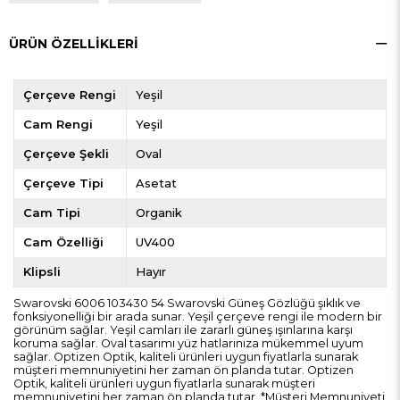
ÜRÜN ÖZELLIKLERI
Çerçeve Rengi
Yeşil
Cam Rengi
Yeşil
Çerçeve Şekli
Oval
Çerçeve Tipi
Asetat
Cam Tipi
Organik
Cam Özelliği
UV400
Klipsli
Hayır
Swarovski 6006 103430 54 Swarovski Güneş Gözlüğü şıklık ve
fonksiyonelliği bir arada sunar. Yeşil çerçeve rengi ile modern bir
görünüm sağlar. Yeşil camları ile zararlı güneş ışınlarına karşı
koruma sağlar. Oval tasarımı yüz hatlarınıza mükemmel uyum
sağlar. Optizen Optik, kaliteli ürünleri uygun fiyatlarla sunarak
müşteri memnuniyetini her zaman ön planda tutar. Optizen
Optik, kaliteli ürünleri uygun fiyatlarla sunarak müşteri
memnuniyetini her zaman ön planda tutar. *Müşteri Memnuniyeti