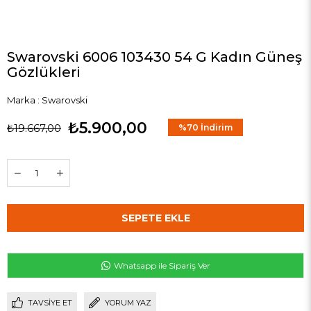
Swarovski 6006 103430 54 G Kadın Güneş
Gözlükleri
Marka
:
Swarovski
₺5.900,00
₺19.667,00
%
70
İndirim
Whatsapp ile Sipariş Ver
TAVSIYE ET
YORUM YAZ