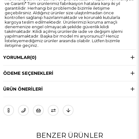
ve Garanti* Tüm ürünlerimiz fabrikasyon hatalara karşı iki yıl
garantilidir. Herhangi bir problemde bizimle iletişime
geçebilirsiniz. Aldığınız ürünler size ulaştırılmadan önce
kontrolleri sağlanıp hazırlanmaktadır ve korunaklı kutularla
kargoya teslim edilmektedir. Ürünlerimizi koruma amaçlı
denemenize engel olmayacak şekilde güvenlik kilidi
takılmaktadır. Kilidi açılmış ürünlerde iade ve değişim işlemi
yapılmamaktadır. Başka bir model mi arıyorsunuz? Henüz
listeleyemediğimiz ürünler arasında olabilir. Lütfen bizimle
iletişime geçiniz..
YORUMLAR
(0)
ÖDEME SEÇENEKLERI
ÜRÜN ÖNERILERI
BENZER ÜRÜNLER