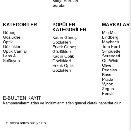
Sıkça Sorulan
Sorular
KATEGORİLER
POPÜLER
MARKALAR
KATEGORİLER
Güneş
Miu Miu
Gözlükleri
Lindberg
Kadın Güneş
Optik
Maybach
Gözlükleri
Gözlükler
Tom Ford
Erkek Güneş
Optik Camlar
Silhouette
Gözlükleri
Lens &
Serengeti
Kadın Optik
Solüsyon
Off-White
Gözlükleri
Oliver
Erkek Optik
Peoples
Gözlükleri
Boss
Prada
Vycoz
Zegna
Fendi
E-BÜLTEN KAYIT
Kampanyalarımızdan ve indirimlerimizden güncel olarak haberdar olun.