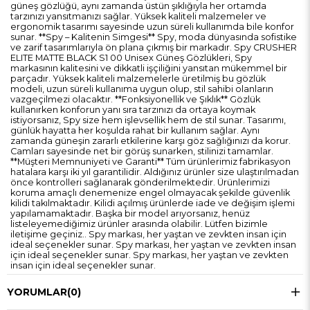
güneş gözlüğü, aynı zamanda üstün şıklığıyla her ortamda
tarzınızı yansıtmanızı sağlar. Yüksek kaliteli malzemeler ve
ergonomik tasarımı sayesinde uzun süreli kullanımda bile konfor
sunar. **Spy – Kalitenin Simgesi** Spy, moda dünyasında sofistike
ve zarif tasarımlarıyla ön plana çıkmış bir markadır. Spy CRUSHER
ELITE MATTE BLACK S1 00 Unisex Güneş Gözlükleri, Spy
markasının kalitesini ve dikkatli işçiliğini yansıtan mükemmel bir
parçadır. Yüksek kaliteli malzemelerle üretilmiş bu gözlük
modeli, uzun süreli kullanıma uygun olup, stil sahibi olanların
vazgeçilmezi olacaktır. **Fonksiyonellik ve Şıklık** Gözlük
kullanırken konforun yanı sıra tarzınızı da ortaya koymak
istiyorsanız, Spy size hem işlevsellik hem de stil sunar. Tasarımı,
günlük hayatta her koşulda rahat bir kullanım sağlar. Aynı
zamanda güneşin zararlı etkilerine karşı göz sağlığınızı da korur.
Camları sayesinde net bir görüş sunarken, stilinizi tamamlar.
**Müşteri Memnuniyeti ve Garanti** Tüm ürünlerimiz fabrikasyon
hatalara karşı iki yıl garantilidir. Aldığınız ürünler size ulaştırılmadan
önce kontrolleri sağlanarak gönderilmektedir. Ürünlerimizi
koruma amaçlı denemenize engel olmayacak şekilde güvenlik
kilidi takılmaktadır. Kilidi açılmış ürünlerde iade ve değişim işlemi
yapılamamaktadır. Başka bir model arıyorsanız, henüz
listeleyemediğimiz ürünler arasında olabilir. Lütfen bizimle
iletişime geçiniz.. Spy markası, her yaştan ve zevkten insan için
ideal seçenekler sunar. Spy markası, her yaştan ve zevkten insan
için ideal seçenekler sunar. Spy markası, her yaştan ve zevkten
insan için ideal seçenekler sunar.
YORUMLAR
(0)