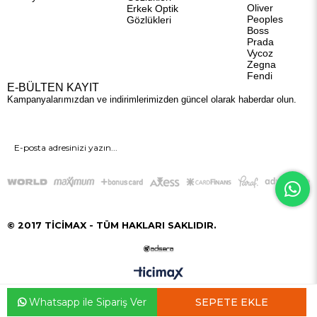
Oliver
Erkek Optik
Peoples
Gözlükleri
Boss
Prada
Vycoz
Zegna
Fendi
E-BÜLTEN KAYIT
Kampanyalarımızdan ve indirimlerimizden güncel olarak haberdar olun.
GÖNDER
© 2017 TİCİMAX - TÜM HAKLARI SAKLIDIR.
Whatsapp ile Sipariş Ver
Anasayfa
Favorilerim
Sepetim
Üye Girişi