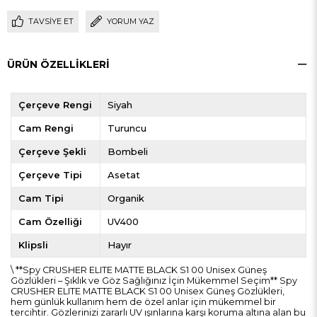
TAVSIYE ET
YORUM YAZ
ÜRÜN ÖZELLIKLERI
Çerçeve Rengi
Siyah
Cam Rengi
Turuncu
Çerçeve Şekli
Bombeli
Çerçeve Tipi
Asetat
Cam Tipi
Organik
Cam Özelliği
UV400
Klipsli
Hayır
\ **Spy CRUSHER ELITE MATTE BLACK S1 00 Unisex Güneş
Gözlükleri – Şıklık ve Göz Sağlığınız İçin Mükemmel Seçim** Spy
CRUSHER ELITE MATTE BLACK S1 00 Unisex Güneş Gözlükleri,
hem günlük kullanım hem de özel anlar için mükemmel bir
tercihtir. Gözlerinizi zararlı UV ışınlarına karşı koruma altına alan bu