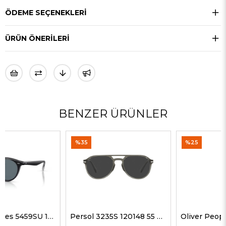
ÖDEME SEÇENEKLERI
ÜRÜN ÖNERILERI
BENZER ÜRÜNLER
%35
%25
Persol 3235S 120148 55 G Unisex Güneş Gözlükleri
Oliver Peoples 5298SU 1578W5 51 G Unisex Güneş Gözlükleri