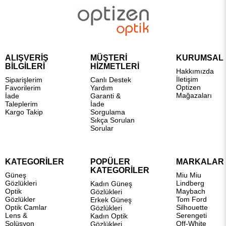
ALIŞVERİŞ
MÜŞTERİ
KURUMSAL
BİLGİLERİ
HİZMETLERİ
Hakkımızda
İletişim
Siparişlerim
Canlı Destek
Optizen
Favorilerim
Yardım
Mağazaları
İade
Garanti &
Taleplerim
İade
Kargo Takip
Sorgulama
Sıkça Sorulan
Sorular
KATEGORİLER
POPÜLER
MARKALAR
KATEGORİLER
Güneş
Miu Miu
Gözlükleri
Lindberg
Kadın Güneş
Optik
Maybach
Gözlükleri
Gözlükler
Tom Ford
Erkek Güneş
Optik Camlar
Silhouette
Gözlükleri
Lens &
Serengeti
Kadın Optik
Solüsyon
Off-White
Gözlükleri