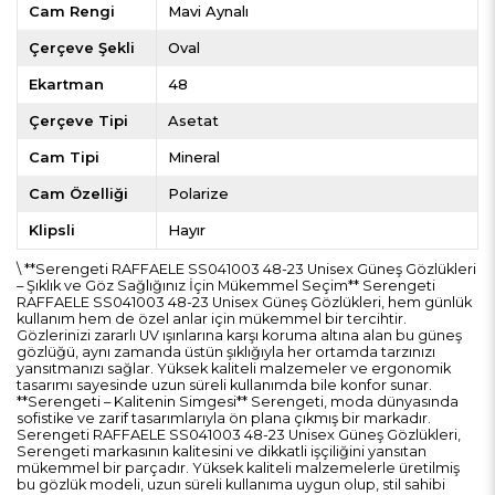
Cam Rengi
Mavi Aynalı
Çerçeve Şekli
Oval
Ekartman
48
Çerçeve Tipi
Asetat
Cam Tipi
Mineral
Cam Özelliği
Polarize
Klipsli
Hayır
\ **Serengeti RAFFAELE SS041003 48-23 Unisex Güneş Gözlükleri
– Şıklık ve Göz Sağlığınız İçin Mükemmel Seçim** Serengeti
RAFFAELE SS041003 48-23 Unisex Güneş Gözlükleri, hem günlük
kullanım hem de özel anlar için mükemmel bir tercihtir.
Gözlerinizi zararlı UV ışınlarına karşı koruma altına alan bu güneş
gözlüğü, aynı zamanda üstün şıklığıyla her ortamda tarzınızı
yansıtmanızı sağlar. Yüksek kaliteli malzemeler ve ergonomik
tasarımı sayesinde uzun süreli kullanımda bile konfor sunar.
**Serengeti – Kalitenin Simgesi** Serengeti, moda dünyasında
sofistike ve zarif tasarımlarıyla ön plana çıkmış bir markadır.
Serengeti RAFFAELE SS041003 48-23 Unisex Güneş Gözlükleri,
Serengeti markasının kalitesini ve dikkatli işçiliğini yansıtan
mükemmel bir parçadır. Yüksek kaliteli malzemelerle üretilmiş
bu gözlük modeli, uzun süreli kullanıma uygun olup, stil sahibi