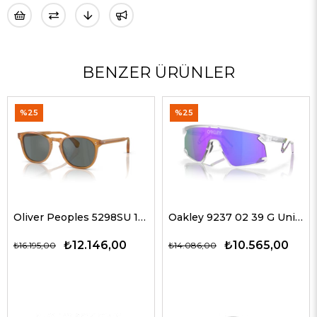
BENZER ÜRÜNLER
%25
%25
Oliver Peoples 5298SU 1578W5 51 G Unisex Güneş Gözlükleri
Oakley 9237 02 39 G Unisex Güneş Gözlükleri
₺12.146,00
₺10.565,00
₺16.195,00
₺14.086,00