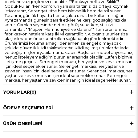
olanların vazgeçilmezi olacaktır. **Fonksiyonellik ve Şıklık**
Gözlük kullanırken konforun yanı sıra tarzınızı da ortaya koymak
istiyorsanız, Serengeti size hem işlevsellik hem de stil sunar.
Tasarımı, günlük hayatta her koşulda rahat bir kullanım sağlar.
Aynı zamanda güneşin zararlı etkilerine karşı göz sağlığınızı da
korur. Camları sayesinde net bir görüş sunarken, stilinizi
tamamlar. **Müşteri Memnuniyeti ve Garanti** Tüm ürünlerimiz
fabrikasyon hatalara karşı iki yıl garantilidir. Aldığınız ürünler size
ulaştırılmadan önce kontrolleri sağlanarak gönderilmektedir.
Ürünlerimizi koruma amaçlı denemenize engel olmayacak
şekilde güvenlik kilidi takılmaktadır. Kilidi açılmış ürünlerde iade
ve değişim işlemi yapılamamaktadır. Başka bir model arıyorsanız,
henüz listeleyemediğimiz ürünler arasında olabilir. Lütfen bizimle
iletişime geçiniz.. Serengeti markası, her yaştan ve zevkten insan
için ideal seçenekler sunar. Serengeti markası, her yaştan ve
zevkten insan için ideal seçenekler sunar. Serengeti markası, her
yaştan ve zevkten insan için ideal seçenekler sunar. Serengeti
markası, her yaştan ve zevkten insan için ideal seçenekler sunar.
YORUMLAR
(0)
ÖDEME SEÇENEKLERI
ÜRÜN ÖNERILERI