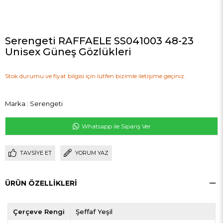
Serengeti RAFFAELE SS041003 48-23
Unisex Güneş Gözlükleri
Stok durumu ve fiyat bilgisi için lütfen bizimle iletişime geçiniz.
Marka
:
Serengeti
Whatsapp ile Sipariş Ver
TAVSIYE ET
YORUM YAZ
ÜRÜN ÖZELLIKLERI
Çerçeve Rengi
Şeffaf Yeşil