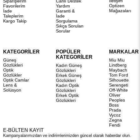
İletişim
Siparişlerim
Canlı Destek
Optizen
Favorilerim
Yardım
Mağazaları
İade
Garanti &
Taleplerim
İade
Kargo Takip
Sorgulama
Sıkça Sorulan
Sorular
KATEGORİLER
POPÜLER
MARKALAR
KATEGORİLER
Güneş
Miu Miu
Gözlükleri
Lindberg
Kadın Güneş
Optik
Maybach
Gözlükleri
Gözlükler
Tom Ford
Erkek Güneş
Optik Camlar
Silhouette
Gözlükleri
Lens &
Serengeti
Kadın Optik
Solüsyon
Off-White
Gözlükleri
Oliver
Erkek Optik
Peoples
Gözlükleri
Boss
Prada
Vycoz
Zegna
Fendi
E-BÜLTEN KAYIT
Kampanyalarımızdan ve indirimlerimizden güncel olarak haberdar olun.