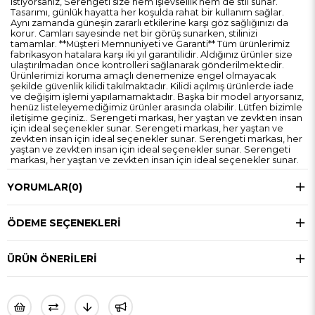
istiyorsanız, Serengeti size hem işlevsellik hem de stil sunar.
Tasarımı, günlük hayatta her koşulda rahat bir kullanım sağlar.
Aynı zamanda güneşin zararlı etkilerine karşı göz sağlığınızı da
korur. Camları sayesinde net bir görüş sunarken, stilinizi
tamamlar. **Müşteri Memnuniyeti ve Garanti** Tüm ürünlerimiz
fabrikasyon hatalara karşı iki yıl garantilidir. Aldığınız ürünler size
ulaştırılmadan önce kontrolleri sağlanarak gönderilmektedir.
Ürünlerimizi koruma amaçlı denemenize engel olmayacak
şekilde güvenlik kilidi takılmaktadır. Kilidi açılmış ürünlerde iade
ve değişim işlemi yapılamamaktadır. Başka bir model arıyorsanız,
henüz listeleyemediğimiz ürünler arasında olabilir. Lütfen bizimle
iletişime geçiniz.. Serengeti markası, her yaştan ve zevkten insan
için ideal seçenekler sunar. Serengeti markası, her yaştan ve
zevkten insan için ideal seçenekler sunar. Serengeti markası, her
yaştan ve zevkten insan için ideal seçenekler sunar. Serengeti
markası, her yaştan ve zevkten insan için ideal seçenekler sunar.
YORUMLAR
(0)
ÖDEME SEÇENEKLERI
ÜRÜN ÖNERILERI