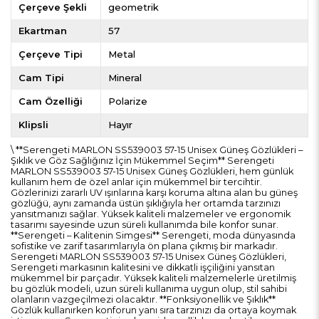
Çerçeve Şekli
geometrik
Ekartman
57
Çerçeve Tipi
Metal
Cam Tipi
Mineral
Cam Özelliği
Polarize
Klipsli
Hayır
\ **Serengeti MARLON SS539003 57-15 Unisex Güneş Gözlükleri –
Şıklık ve Göz Sağlığınız İçin Mükemmel Seçim** Serengeti
MARLON SS539003 57-15 Unisex Güneş Gözlükleri, hem günlük
kullanım hem de özel anlar için mükemmel bir tercihtir.
Gözlerinizi zararlı UV ışınlarına karşı koruma altına alan bu güneş
gözlüğü, aynı zamanda üstün şıklığıyla her ortamda tarzınızı
yansıtmanızı sağlar. Yüksek kaliteli malzemeler ve ergonomik
tasarımı sayesinde uzun süreli kullanımda bile konfor sunar.
**Serengeti – Kalitenin Simgesi** Serengeti, moda dünyasında
sofistike ve zarif tasarımlarıyla ön plana çıkmış bir markadır.
Serengeti MARLON SS539003 57-15 Unisex Güneş Gözlükleri,
Serengeti markasının kalitesini ve dikkatli işçiliğini yansıtan
mükemmel bir parçadır. Yüksek kaliteli malzemelerle üretilmiş
bu gözlük modeli, uzun süreli kullanıma uygun olup, stil sahibi
olanların vazgeçilmezi olacaktır. **Fonksiyonellik ve Şıklık**
Gözlük kullanırken konforun yanı sıra tarzınızı da ortaya koymak