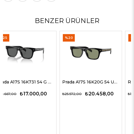
BENZER ÜRÜNLER
%20
%35
Prada A17S 16K20G 54 Unisex Güneş Gözlükleri
Rayban 4547 601/58 60 Erkek Güneş Gözlükleri
₺20.458,00
₺9.774,00
₺25.572,00
₺15.037,00