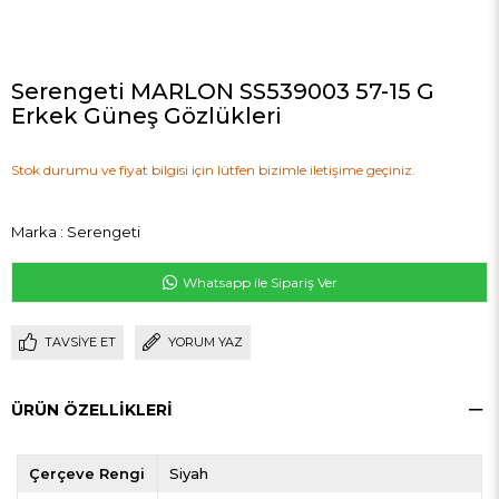
Serengeti MARLON SS539003 57-15 G
Erkek Güneş Gözlükleri
Stok durumu ve fiyat bilgisi için lütfen bizimle iletişime geçiniz.
Marka
:
Serengeti
Whatsapp ile Sipariş Ver
TAVSIYE ET
YORUM YAZ
ÜRÜN ÖZELLIKLERI
Çerçeve Rengi
Siyah