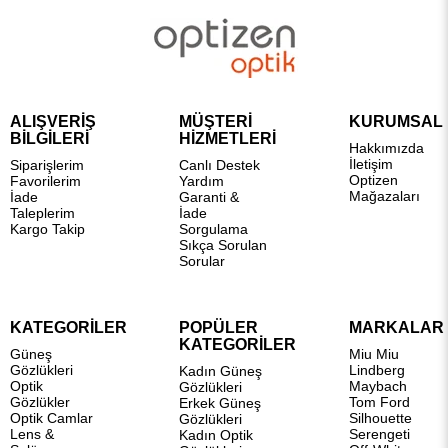
ALIŞVERİŞ
MÜŞTERİ
KURUMSAL
BİLGİLERİ
HİZMETLERİ
Hakkımızda
İletişim
Siparişlerim
Canlı Destek
Optizen
Favorilerim
Yardım
Mağazaları
İade
Garanti &
Taleplerim
İade
Kargo Takip
Sorgulama
Sıkça Sorulan
Sorular
KATEGORİLER
POPÜLER
MARKALAR
KATEGORİLER
Güneş
Miu Miu
Gözlükleri
Lindberg
Kadın Güneş
Optik
Maybach
Gözlükleri
Gözlükler
Tom Ford
Erkek Güneş
Optik Camlar
Silhouette
Gözlükleri
Lens &
Serengeti
Kadın Optik