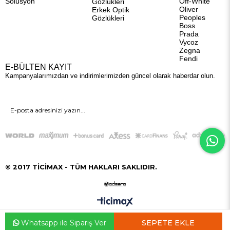
Solüsyon
Off-White
Gözlükleri
Oliver
Erkek Optik
Peoples
Gözlükleri
Boss
Prada
Vycoz
Zegna
Fendi
E-BÜLTEN KAYIT
Kampanyalarımızdan ve indirimlerimizden güncel olarak haberdar olun.
GÖNDER
© 2017 TİCİMAX - TÜM HAKLARI SAKLIDIR.
Whatsapp ile Sipariş Ver
Anasayfa
Favorilerim
Sepetim
Üye Girişi