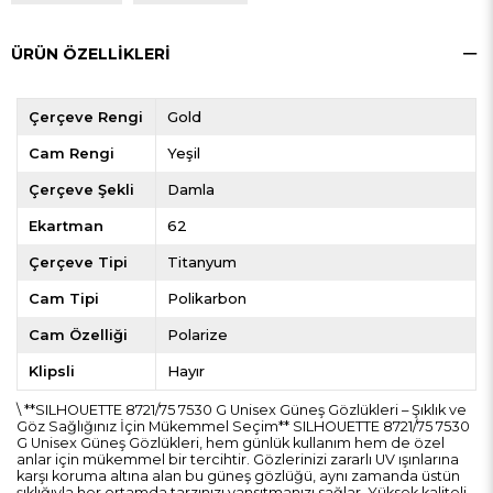
ÜRÜN ÖZELLIKLERI
Çerçeve Rengi
Gold
Cam Rengi
Yeşil
Çerçeve Şekli
Damla
Ekartman
62
Çerçeve Tipi
Titanyum
Cam Tipi
Polikarbon
Cam Özelliği
Polarize
Klipsli
Hayır
\ **SILHOUETTE 8721/75 7530 G Unisex Güneş Gözlükleri – Şıklık ve
Göz Sağlığınız İçin Mükemmel Seçim** SILHOUETTE 8721/75 7530
G Unisex Güneş Gözlükleri, hem günlük kullanım hem de özel
anlar için mükemmel bir tercihtir. Gözlerinizi zararlı UV ışınlarına
karşı koruma altına alan bu güneş gözlüğü, aynı zamanda üstün
şıklığıyla her ortamda tarzınızı yansıtmanızı sağlar. Yüksek kaliteli