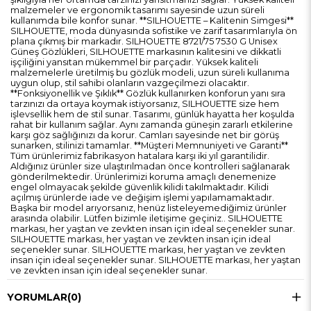
malzemeler ve ergonomik tasarımı sayesinde uzun süreli
kullanımda bile konfor sunar. **SILHOUETTE – Kalitenin Simgesi**
SILHOUETTE, moda dünyasında sofistike ve zarif tasarımlarıyla ön
plana çıkmış bir markadır. SILHOUETTE 8721/75 7530 G Unisex
Güneş Gözlükleri, SILHOUETTE markasının kalitesini ve dikkatli
işçiliğini yansıtan mükemmel bir parçadır. Yüksek kaliteli
malzemelerle üretilmiş bu gözlük modeli, uzun süreli kullanıma
uygun olup, stil sahibi olanların vazgeçilmezi olacaktır.
**Fonksiyonellik ve Şıklık** Gözlük kullanırken konforun yanı sıra
tarzınızı da ortaya koymak istiyorsanız, SILHOUETTE size hem
işlevsellik hem de stil sunar. Tasarımı, günlük hayatta her koşulda
rahat bir kullanım sağlar. Aynı zamanda güneşin zararlı etkilerine
karşı göz sağlığınızı da korur. Camları sayesinde net bir görüş
sunarken, stilinizi tamamlar. **Müşteri Memnuniyeti ve Garanti**
Tüm ürünlerimiz fabrikasyon hatalara karşı iki yıl garantilidir.
Aldığınız ürünler size ulaştırılmadan önce kontrolleri sağlanarak
gönderilmektedir. Ürünlerimizi koruma amaçlı denemenize
engel olmayacak şekilde güvenlik kilidi takılmaktadır. Kilidi
açılmış ürünlerde iade ve değişim işlemi yapılamamaktadır.
Başka bir model arıyorsanız, henüz listeleyemediğimiz ürünler
arasında olabilir. Lütfen bizimle iletişime geçiniz.. SILHOUETTE
markası, her yaştan ve zevkten insan için ideal seçenekler sunar.
SILHOUETTE markası, her yaştan ve zevkten insan için ideal
seçenekler sunar. SILHOUETTE markası, her yaştan ve zevkten
insan için ideal seçenekler sunar. SILHOUETTE markası, her yaştan
ve zevkten insan için ideal seçenekler sunar.
YORUMLAR
(0)