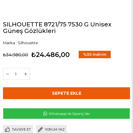
SILHOUETTE 8721/75 7530 G Unisex
Güneş Gözlükleri
Marka
:
Silhouette
₺24.486,00
₺34.980,00
%
30
İndirim
Whatsapp ile Sipariş Ver
TAVSIYE ET
YORUM YAZ