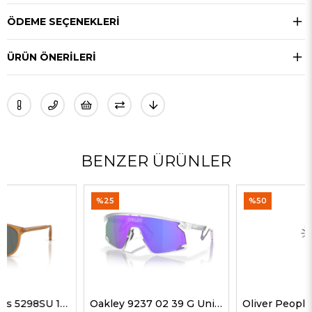
ÖDEME SEÇENEKLERI
ÜRÜN ÖNERILERI
BENZER ÜRÜNLER
%25
%50
Oakley 9237 02 39 G Unisex Güneş Gözlükleri
Oliver Peoples 5514SU 1678C5 51 G Unisex Güneş Gözlükleri