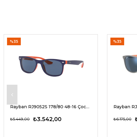
%35
%35
Rayban RJ9052S 178/80 48-16 Çocuk Güneş Gözlükleri
₺3.542,00
₺5.449,00
₺6.175,00