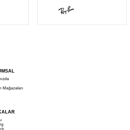
UMSAL
mızda
n Mağazaları
KALAR
u
rg
ch