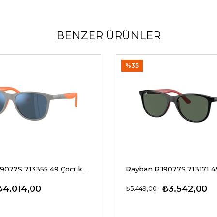
BENZER ÜRÜNLER
%35
Rayban RJ9077S 713355 49 Çocuk Güneş Gözlükleri
₺4.014,00
₺3.542,00
₺5.449,00