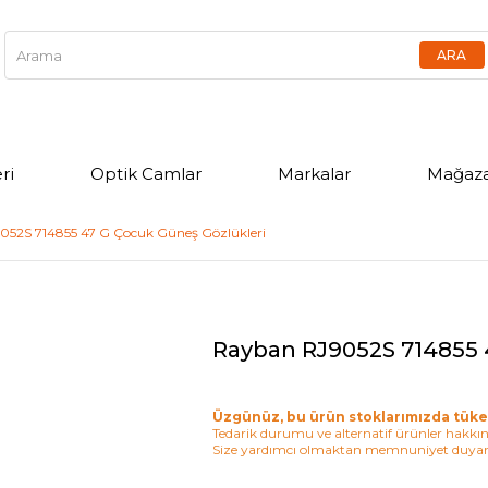
ri
Optik Camlar
Markalar
Mağaza
52S 714855 47 G Çocuk Güneş Gözlükleri
Rayban RJ9052S 714855 
Üzgünüz, bu ürün stoklarımızda tüke
Tedarik durumu ve alternatif ürünler hakkınd
Size yardımcı olmaktan memnuniyet duyar