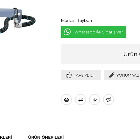
Marka
:
Rayban
Whatsapp ile Sipariş Ver
Ürün 
TAVSIYE ET
YORUM YAZ
KLERI
ÜRÜN ÖNERILERI