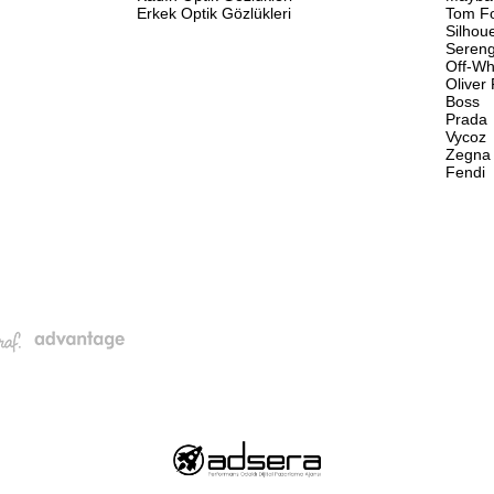
Erkek Optik Gözlükleri
Tom F
Silhou
Sereng
Off-Wh
Oliver
Boss
Prada
Vycoz
Zegna
Fendi