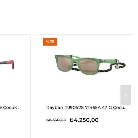
%35
Rayban RJ9077S 713171 49 Çocuk Güneş Gözlükleri
Rayban RJ9052S 71465A 47 G Çocuk Güneş Gözlükleri
₺4.250,00
₺6.538,00