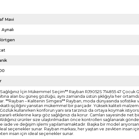
af Mavi
 Aynalı
dörtgen
tat
anik
00
r
z Sağlığınız İçin Mükemmel Seçim** Rayban RJ9052S 714855 47 Çocuk Gü
 altına alan bu güneş gözlüğü, aynı zamanda üstün şıklığıyla her ortamda
r. **Rayban – Kalitenin Simgesi** Rayban, moda dünyasında sofistike v
katli işçiliğini yansıtan mükemmel bir parçadır. Yüksek kaliteli malzem
** Gözlük kullanırken konforun yanı sıra tarzınızı da ortaya koymak istiyo
rarlı etkilerine karşı göz sağlığınızı da korur. Camları sayesinde net b
idir. Aldığınız ürünler size ulaştırılmadan önce kontrolleri sağlanarak 
erde iade ve değişim işlemi yapılamamaktadır. Başka bir model arıyorsanı
 ideal seçenekler sunar. Rayban markası, her yaştan ve zevkten insan i
ten insan için ideal seçenekler sunar.