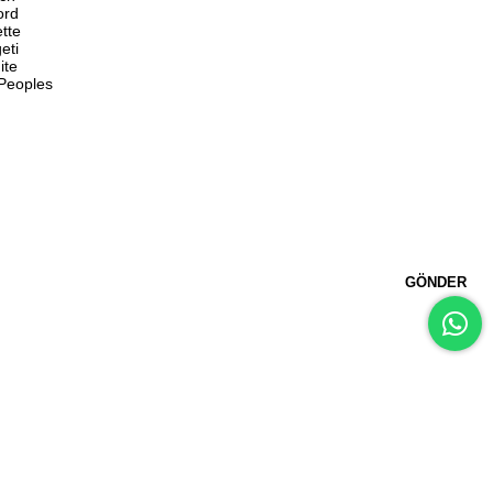
ord
ette
eti
ite
 Peoples
GÖNDER