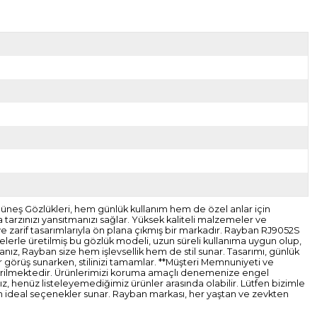
neş Gözlükleri, hem günlük kullanım hem de özel anlar için
 tarzınızı yansıtmanızı sağlar. Yüksek kaliteli malzemeler ve
e zarif tasarımlarıyla ön plana çıkmış bir markadır. Rayban RJ9052S
elerle üretilmiş bu gözlük modeli, uzun süreli kullanıma uygun olup,
rsanız, Rayban size hem işlevsellik hem de stil sunar. Tasarımı, günlük
ir görüş sunarken, stilinizi tamamlar. **Müşteri Memnuniyeti ve
gönderilmektedir. Ürünlerimizi koruma amaçlı denemenize engel
z, henüz listeleyemediğimiz ürünler arasında olabilir. Lütfen bizimle
çin ideal seçenekler sunar. Rayban markası, her yaştan ve zevkten