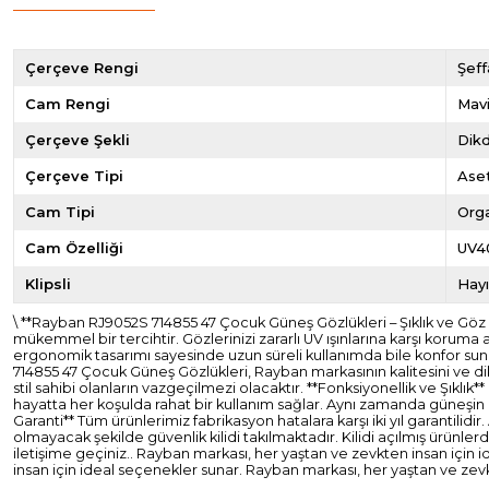
Çerçeve Rengi
Şeff
Cam Rengi
Mavi
Çerçeve Şekli
Dik
Çerçeve Tipi
Ase
Cam Tipi
Org
Cam Özelliği
UV4
Klipsli
Hayı
\ **Rayban RJ9052S 714855 47 Çocuk Güneş Gözlükleri – Şıklık ve Gö
mükemmel bir tercihtir. Gözlerinizi zararlı UV ışınlarına karşı koruma
ergonomik tasarımı sayesinde uzun süreli kullanımda bile konfor suna
714855 47 Çocuk Güneş Gözlükleri, Rayban markasının kalitesini ve dik
stil sahibi olanların vazgeçilmezi olacaktır. **Fonksiyonellik ve Şıklık
hayatta her koşulda rahat bir kullanım sağlar. Aynı zamanda güneşin za
Garanti** Tüm ürünlerimiz fabrikasyon hatalara karşı iki yıl garantil
olmayacak şekilde güvenlik kilidi takılmaktadır. Kilidi açılmış ürünl
iletişime geçiniz.. Rayban markası, her yaştan ve zevkten insan için
insan için ideal seçenekler sunar. Rayban markası, her yaştan ve zevk