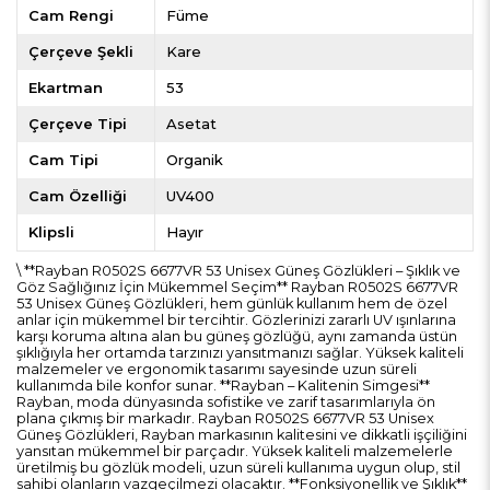
Cam Rengi
Füme
Çerçeve Şekli
Kare
Ekartman
53
Çerçeve Tipi
Asetat
Cam Tipi
Organik
Cam Özelliği
UV400
Klipsli
Hayır
\ **Rayban R0502S 6677VR 53 Unisex Güneş Gözlükleri – Şıklık ve
Göz Sağlığınız İçin Mükemmel Seçim** Rayban R0502S 6677VR
53 Unisex Güneş Gözlükleri, hem günlük kullanım hem de özel
anlar için mükemmel bir tercihtir. Gözlerinizi zararlı UV ışınlarına
karşı koruma altına alan bu güneş gözlüğü, aynı zamanda üstün
şıklığıyla her ortamda tarzınızı yansıtmanızı sağlar. Yüksek kaliteli
malzemeler ve ergonomik tasarımı sayesinde uzun süreli
kullanımda bile konfor sunar. **Rayban – Kalitenin Simgesi**
Rayban, moda dünyasında sofistike ve zarif tasarımlarıyla ön
plana çıkmış bir markadır. Rayban R0502S 6677VR 53 Unisex
Güneş Gözlükleri, Rayban markasının kalitesini ve dikkatli işçiliğini
yansıtan mükemmel bir parçadır. Yüksek kaliteli malzemelerle
üretilmiş bu gözlük modeli, uzun süreli kullanıma uygun olup, stil
sahibi olanların vazgeçilmezi olacaktır. **Fonksiyonellik ve Şıklık**