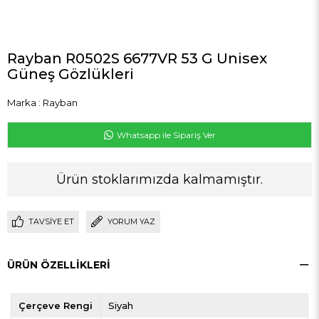
Rayban R0502S 6677VR 53 G Unisex
Güneş Gözlükleri
Marka
:
Rayban
Whatsapp ile Sipariş Ver
Ürün stoklarımızda kalmamıştır.
TAVSIYE ET
YORUM YAZ
ÜRÜN ÖZELLIKLERI
Çerçeve Rengi
Siyah