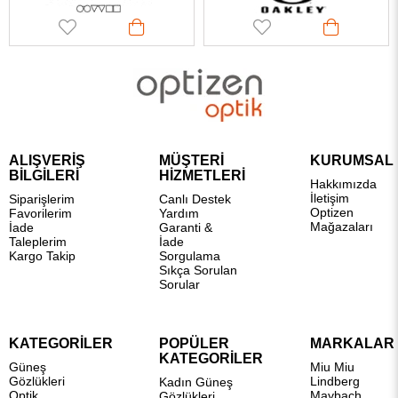
ALIŞVERİŞ
MÜŞTERİ
KURUMSAL
BİLGİLERİ
HİZMETLERİ
Hakkımızda
İletişim
Siparişlerim
Canlı Destek
Optizen
Favorilerim
Yardım
Mağazaları
İade
Garanti &
Taleplerim
İade
Kargo Takip
Sorgulama
Sıkça Sorulan
Sorular
KATEGORİLER
POPÜLER
MARKALAR
KATEGORİLER
Güneş
Miu Miu
Gözlükleri
Lindberg
Kadın Güneş
Optik
Maybach
Gözlükleri