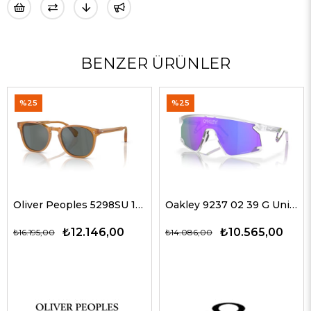
BENZER ÜRÜNLER
%25
%25
Oliver Peoples 5298SU 1578W5 51 G Unisex Güneş Gözlükleri
Oakley 9237 02 39 G Unisex Güneş Gözlükleri
₺12.146,00
₺10.565,00
₺16.195,00
₺14.086,00