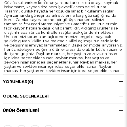
Gözlük kullanırken konforun yanı sıra tarzınızı da ortaya koymak
istiyorsanız, Rayban size hem işlevsellik hem de stil sunar.
Tasarımı, günlük hayatta her koşulda rahat bir kullanım sağlar.
Aynı zamanda güneşin zararlı etkilerine karşı göz sağlığınızı da
korur. Camları sayesinde net bir görüş sunarken, stilinizi
tamamlar. **Müşteri Memnuniyeti ve Garanti** Tüm ürünlerimiz
fabrikasyon hatalara karşı iki yıl garantilidir. Aldığınız ürünler size
ulaştırılmadan önce kontrolleri sağlanarak gönderilmektedir.
Ürünlerimizi koruma amaçlı denemenize engel olmayacak
şekilde güvenlik kilidi takılmaktadır. Kilidi açılmış ürünlerde iade
ve değişim işlemi yapılamamaktadır. Başka bir model arıyorsanız,
henüz listeleyemediğimiz ürünler arasında olabilir. Lütfen bizimle
iletişime geçiniz.. Rayban markası, her yaştan ve zevkten insan
için ideal seçenekler sunar. Rayban markası, her yaştan ve
zevkten insan için ideal seçenekler sunar. Rayban markası, her
yaştan ve zevkten insan için ideal seçenekler sunar. Rayban
markası, her yaştan ve zevkten insan için ideal seçenekler sunar.
YORUMLAR
(0)
ÖDEME SEÇENEKLERI
ÜRÜN ÖNERILERI