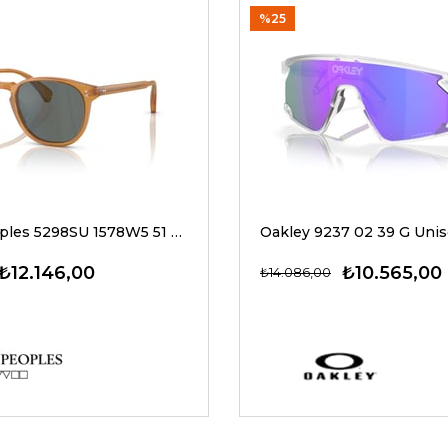
%25
Oliver Peoples 5298SU 1578W5 51 G Unisex Güneş Gözlükleri
₺12.146,00
₺10.565,00
₺14.086,00