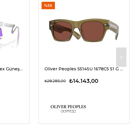
%50
Oakley 9237 02 39 G Unisex Güneş Gözlükleri
Oliver Peoples 5514SU 1678C5 51 G Unisex Güneş Gözlükleri
₺14.143,00
₺28.285,00