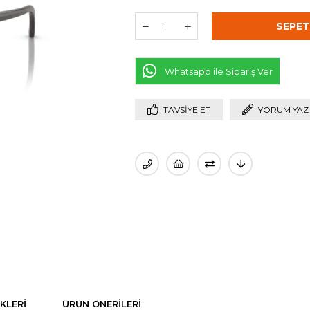
Whatsapp ile Sipariş Ver
TAVSIYE ET
YORUM YAZ
KLERI
ÜRÜN ÖNERILERI