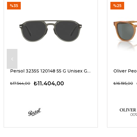
%35
%25
Persol 3235S 120148 55 G Unisex Güneş Gözlükleri
₺11.404,00
₺17.544,00
₺16.195,00