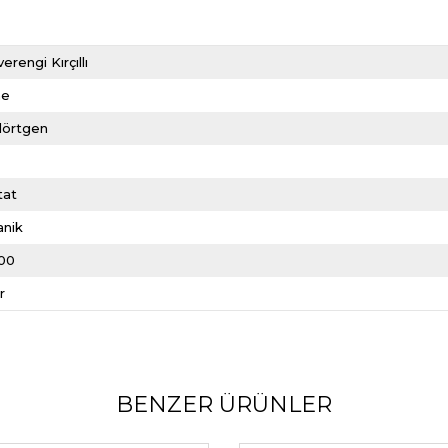
erengi Kırçıllı
me
dörtgen
tat
anik
00
r
BENZER ÜRÜNLER