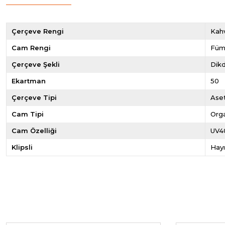
Çerçeve Rengi
Kahv
Cam Rengi
Fü
Çerçeve Şekli
Dik
Ekartman
50
Çerçeve Tipi
Ase
Cam Tipi
Org
Cam Özelliği
UV4
Klipsli
Hayı