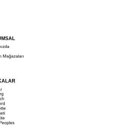
UMSAL
mızda
n Mağazaları
KALAR
u
rg
ch
ord
ette
eti
ite
 Peoples