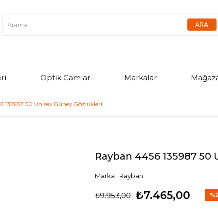
ri
Optik Camlar
Markalar
Mağaza
 135987 50 Unisex Güneş Gözlükleri
Rayban 4456 135987 50 
Marka
:
Rayban
₺7.465,00
₺9.953,00
%
İndi