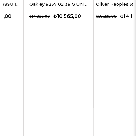
Oakley 9237 02 39 G Unisex Güneş Gözlükleri
Oliver Peoples 5514SU 1678C5 51 G Unisex Güneş Gözlükleri
₺10.565,00
₺14.143,00
₺14.086,00
₺28.285,00