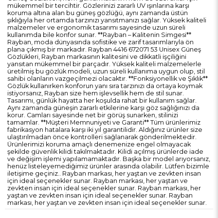
mükemmel bir tercihtir. Gözlerinizi zararlı UV ışınlarına karşı
koruma altına alan bu güneş gözlüğü, aynı zamanda üstün
şıklığıyla her ortamda tarzınızı yansıtmanızı sağlar. Yüksek kaliteli
malzemeler ve ergonomik tasarımı sayesinde uzun süreli
kullanımda bile konfor sunar. **Rayban – Kalitenin Simgesi**
Rayban, moda dünyasında sofistike ve zarif tasarımlarıyla ön
plana çıkmış bir markadır. Rayban 4416 672071 53 Unisex Güneş
Gözlükleri, Rayban markasının kalitesini ve dikkatli işçiliğini
yansıtan mükemmel bir parçadır. Yüksek kaliteli malzemelerle
üretilmiş bu gözlük modeli, uzun süreli kullanıma uygun olup, stil
sahibi olanların vazgeçilmezi olacaktır. **Fonksiyonellik ve Şıklık**
Gözlük kullanırken konforun yanı sıra tarzınızı da ortaya koymak
istiyorsanız, Rayban size hem işlevsellik hem de stil sunar.
Tasarımı, günlük hayatta her koşulda rahat bir kullanım sağlar.
Aynı zamanda güneşin zararlı etkilerine karşı göz sağlığınızı da
korur. Camları sayesinde net bir görüş sunarken, stilinizi
tamamlar. **Müşteri Memnuniyeti ve Garanti** Tüm ürünlerimiz
fabrikasyon hatalara karşı iki yıl garantilidir. Aldığınız ürünler size
ulaştırılmadan önce kontrolleri sağlanarak gönderilmektedir.
Ürünlerimizi koruma amaçlı denemenize engel olmayacak
şekilde güvenlik kilidi takılmaktadır. Kilidi açılmış ürünlerde iade
ve değişim işlemi yapılamamaktadır. Başka bir model arıyorsanız,
henüz listeleyemediğimiz ürünler arasında olabilir. Lütfen bizimle
iletişime geçiniz.. Rayban markası, her yaştan ve zevkten insan
için ideal seçenekler sunar. Rayban markası, her yaştan ve
zevkten insan için ideal seçenekler sunar. Rayban markası, her
yaştan ve zevkten insan için ideal seçenekler sunar. Rayban
markası, her yaştan ve zevkten insan için ideal seçenekler sunar.