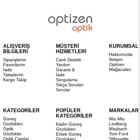
ALIŞVERİŞ
MÜŞTERİ
KURUMSAL
BİLGİLERİ
HİZMETLERİ
Hakkımızda
İletişim
Siparişlerim
Canlı Destek
Optizen
Favorilerim
Yardım
Mağazaları
İade
Garanti &
Taleplerim
İade
Kargo Takip
Sorgulama
Sıkça Sorulan
Sorular
KATEGORİLER
POPÜLER
MARKALAR
KATEGORİLER
Güneş
Miu Miu
Gözlükleri
Lindberg
Kadın Güneş
Optik
Maybach
Gözlükleri
Gözlükler
Tom Ford
Erkek Güneş
Optik Camlar
Silhouette
Gözlükleri