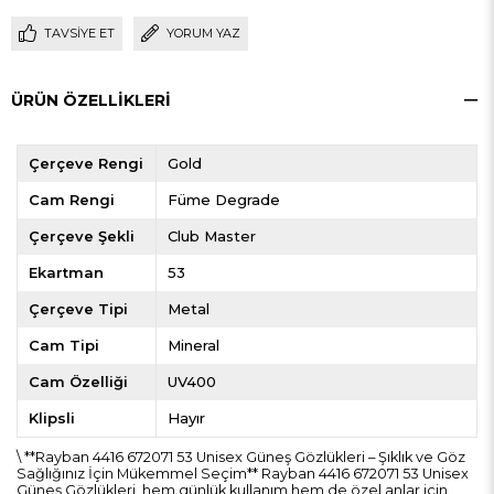
TAVSIYE ET
YORUM YAZ
ÜRÜN ÖZELLIKLERI
Çerçeve Rengi
Gold
Cam Rengi
Füme Degrade
Çerçeve Şekli
Club Master
Ekartman
53
Çerçeve Tipi
Metal
Cam Tipi
Mineral
Cam Özelliği
UV400
Klipsli
Hayır
\ **Rayban 4416 672071 53 Unisex Güneş Gözlükleri – Şıklık ve Göz
Sağlığınız İçin Mükemmel Seçim** Rayban 4416 672071 53 Unisex
Güneş Gözlükleri, hem günlük kullanım hem de özel anlar için