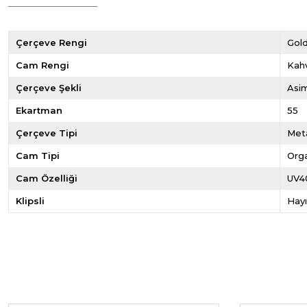
Çerçeve Rengi
Gol
Cam Rengi
Kah
Çerçeve Şekli
Asim
Ekartman
55
Çerçeve Tipi
Met
Cam Tipi
Org
Cam Özelliği
UV4
Klipsli
Hayı