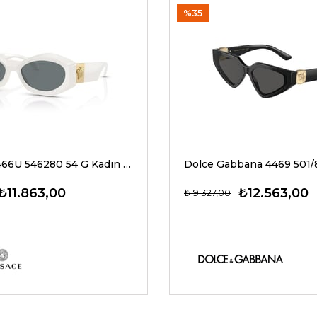
%35
Versace 4466U 546280 54 G Kadın Güneş Gözlükleri
₺11.863,00
₺12.563,00
₺19.327,00