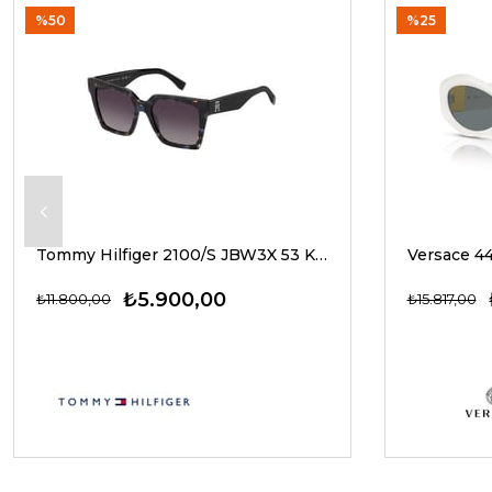
%50
%25
Tommy Hilfiger 2100/S JBW3X 53 Kadın Güneş Gözlükleri
₺5.900,00
₺11.800,00
₺15.817,00