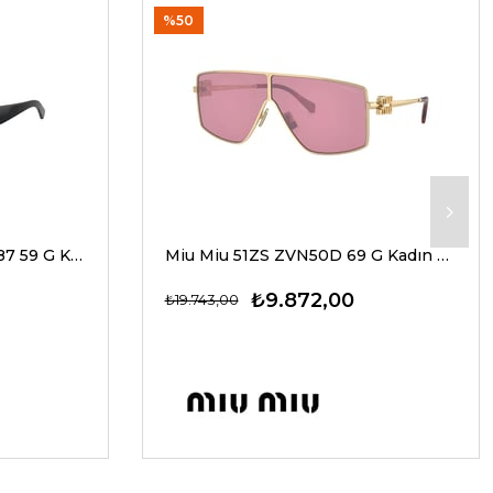
%50
Dolce Gabbana 4469 501/87 59 G Kadın Güneş Gözlükleri
Miu Miu 51ZS ZVN50D 69 G Kadın Güneş Gözlükleri
₺9.872,00
₺19.743,00