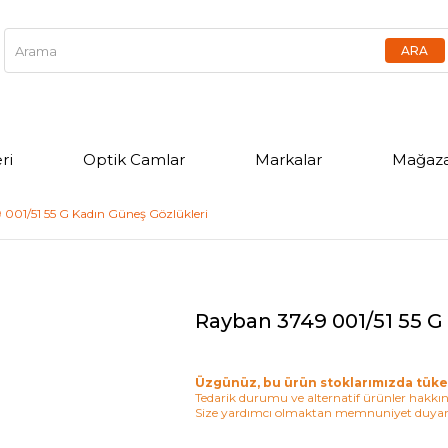
ri
Optik Camlar
Markalar
Mağaza
001/51 55 G Kadın Güneş Gözlükleri
Rayban 3749 001/51 55 G
Üzgünüz, bu ürün stoklarımızda tüke
Tedarik durumu ve alternatif ürünler hakkınd
Size yardımcı olmaktan memnuniyet duyar