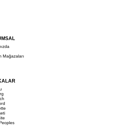
UMSAL
mızda
n Mağazaları
KALAR
u
rg
ch
ord
ette
eti
ite
 Peoples