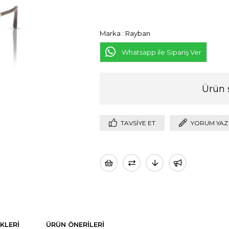
Marka
:
Rayban
Whatsapp ile Sipariş Ver
Ürün 
TAVSIYE ET
YORUM YAZ
KLERI
ÜRÜN ÖNERILERI