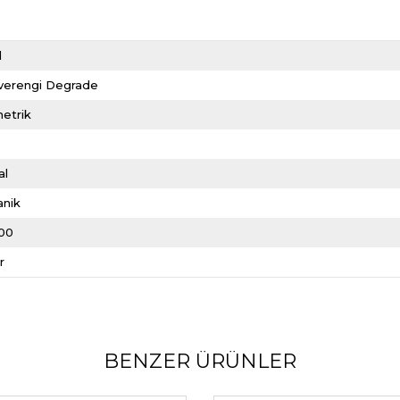
d
verengi Degrade
etrik
al
anik
00
r
BENZER ÜRÜNLER