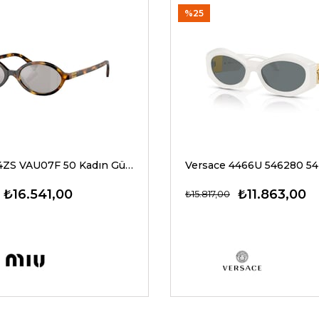
%25
Miu Miu 04ZS VAU07F 50 Kadın Güneş Gözlükleri
₺16.541,00
₺11.863,00
₺15.817,00