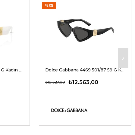
%35
Versace 4466U 546280 54 G Kadın Güneş Gözlükleri
Dolce Gabbana 4469 501/87 59 G Kadın Güneş Gözlükleri
₺12.563,00
₺19.327,00