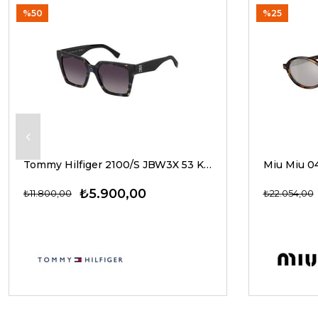
%50
%25
Tommy Hilfiger 2100/S JBW3X 53 Kadın Güneş Gözlükleri
₺5.900,00
₺11.800,00
₺22.054,00