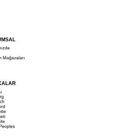
UMSAL
mızda
n Mağazaları
KALAR
u
rg
ch
ord
ette
eti
ite
 Peoples