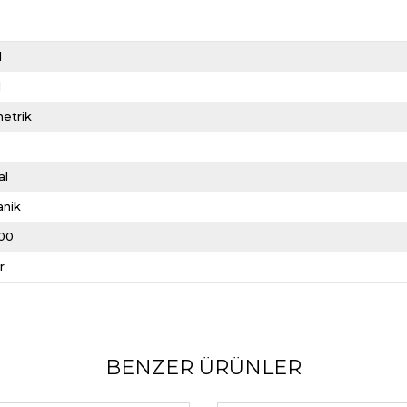
d
l
etrik
al
anik
00
r
BENZER ÜRÜNLER