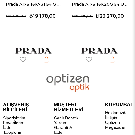
Prada A17S 16K731 54 G Erkek Güneş Gözlükleri
Prada A17S 16K20G 54 Unisex Güneş Gözlükleri
₺19.178,00
₺23.270,00
₺25.570,00
₺29.087,00
ALIŞVERİŞ
MÜŞTERİ
KURUMSAL
BİLGİLERİ
HİZMETLERİ
Hakkımızda
İletişim
Siparişlerim
Canlı Destek
Optizen
Favorilerim
Yardım
Mağazaları
İade
Garanti &
Taleplerim
İade