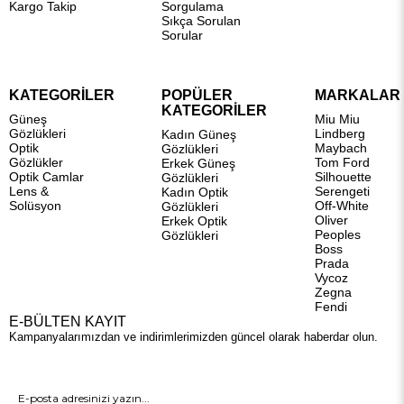
Kargo Takip
Sorgulama
Sıkça Sorulan
Sorular
KATEGORİLER
POPÜLER
MARKALAR
KATEGORİLER
Güneş
Miu Miu
Gözlükleri
Lindberg
Kadın Güneş
Optik
Maybach
Gözlükleri
Gözlükler
Tom Ford
Erkek Güneş
Optik Camlar
Silhouette
Gözlükleri
Lens &
Serengeti
Kadın Optik
Solüsyon
Off-White
Gözlükleri
Oliver
Erkek Optik
Peoples
Gözlükleri
Boss
Prada
Vycoz
Zegna
Fendi
E-BÜLTEN KAYIT
Kampanyalarımızdan ve indirimlerimizden güncel olarak haberdar olun.