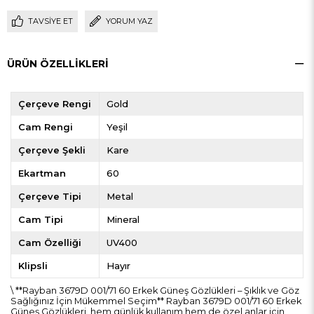
TAVSIYE ET
YORUM YAZ
ÜRÜN ÖZELLIKLERI
Çerçeve Rengi
Gold
Cam Rengi
Yeşil
Çerçeve Şekli
Kare
Ekartman
60
Çerçeve Tipi
Metal
Cam Tipi
Mineral
Cam Özelliği
UV400
Klipsli
Hayır
\ **Rayban 3679D 001/71 60 Erkek Güneş Gözlükleri – Şıklık ve Göz
Sağlığınız İçin Mükemmel Seçim** Rayban 3679D 001/71 60 Erkek
Güneş Gözlükleri, hem günlük kullanım hem de özel anlar için