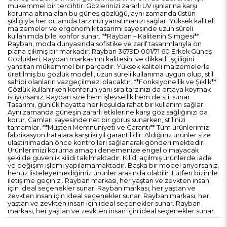
mükemmel bir tercihtir. Gözlerinizi zararlı UV ışınlarına karşı
koruma altına alan bu güneş gözlüğü, aynı zamanda üstün
şıklığıyla her ortamda tarzınızı yansıtmanızı sağlar. Yüksek kaliteli
malzemeler ve ergonomik tasarımı sayesinde uzun süreli
kullanımda bile konfor sunar. **Rayban – Kalitenin Simgesi**
Rayban, moda dünyasında sofistike ve zarif tasarımlarıyla ön
plana çıkmış bir markadır. Rayban 3679D 001/71 60 Erkek Güneş
Gözlükleri, Rayban markasının kalitesini ve dikkatli işçiliğini
yansıtan mükemmel bir parçadır. Yüksek kaliteli malzemelerle
üretilmiş bu gözlük modeli, uzun süreli kullanıma uygun olup, stil
sahibi olanların vazgeçilmezi olacaktır. **Fonksiyonellik ve Şıklık**
Gözlük kullanırken konforun yanı sıra tarzınızı da ortaya koymak
istiyorsanız, Rayban size hem işlevsellik hem de stil sunar.
Tasarımı, günlük hayatta her koşulda rahat bir kullanım sağlar.
Aynı zamanda güneşin zararlı etkilerine karşı göz sağlığınızı da
korur. Camları sayesinde net bir görüş sunarken, stilinizi
tamamlar. **Müşteri Memnuniyeti ve Garanti** Tüm ürünlerimiz
fabrikasyon hatalara karşı iki yıl garantilidir. Aldığınız ürünler size
ulaştırılmadan önce kontrolleri sağlanarak gönderilmektedir.
Ürünlerimizi koruma amaçlı denemenize engel olmayacak
şekilde güvenlik kilidi takılmaktadır. Kilidi açılmış ürünlerde iade
ve değişim işlemi yapılamamaktadır. Başka bir model arıyorsanız,
henüz listeleyemediğimiz ürünler arasında olabilir. Lütfen bizimle
iletişime geçiniz.. Rayban markası, her yaştan ve zevkten insan
için ideal seçenekler sunar. Rayban markası, her yaştan ve
zevkten insan için ideal seçenekler sunar. Rayban markası, her
yaştan ve zevkten insan için ideal seçenekler sunar. Rayban
markası, her yaştan ve zevkten insan için ideal seçenekler sunar.