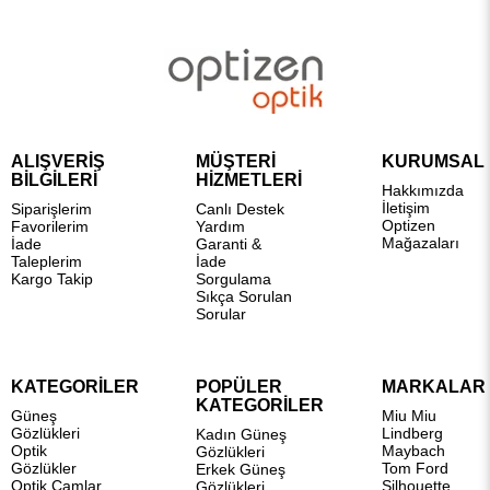
ALIŞVERİŞ
MÜŞTERİ
KURUMSAL
BİLGİLERİ
HİZMETLERİ
Hakkımızda
İletişim
Siparişlerim
Canlı Destek
Optizen
Favorilerim
Yardım
Mağazaları
İade
Garanti &
Taleplerim
İade
Kargo Takip
Sorgulama
Sıkça Sorulan
Sorular
KATEGORİLER
POPÜLER
MARKALAR
KATEGORİLER
Güneş
Miu Miu
Gözlükleri
Lindberg
Kadın Güneş
Optik
Maybach
Gözlükleri
Gözlükler
Tom Ford
Erkek Güneş
Optik Camlar
Silhouette
Gözlükleri