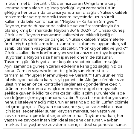
mükemmel bir tercihtir. Gözlerinizi zararlı UV ışınlarına karşı
koruma altına alan bu güneş gözlüğü, aynı zamanda üstün
şıklığıyla her ortamda tarzınızı yansıtmanızı sağlar. Yüksek kaliteli
malzemeler ve ergonomik tasarımı sayesinde uzun süreli
kullanımda bile konfor sunar. **Rayban – Kalitenin Simgesi**
Rayban, moda dünyasında sofistike ve zarif tasarımlarıyla ön
plana çıkmış bir markadır. Rayban 3648 002/71 54 Unisex Güneş
Gözlükleri, Rayban markasının kalitesini ve dikkatli işçiliğini
yansıtan mükemmel bir parçadır. Yüksek kaliteli malzemelerle
üretilmiş bu gözlük modeli, uzun süreli kullanıma uygun olup, stil
sahibi olanların vazgeçilmezi olacaktır. **Fonksiyonellik ve Şıklık**
Gözlük kullanırken konforun yanı sıra tarzınızı da ortaya koymak
istiyorsanız, Rayban size hem işlevsellik hem de stil sunar.
Tasarımı, günlük hayatta her koşulda rahat bir kullanım sağlar.
Aynı zamanda güneşin zararlı etkilerine karşı göz sağlığınızı da
korur. Camları sayesinde net bir görüş sunarken, stilinizi
tamamlar. **Müşteri Memnuniyeti ve Garanti** Tüm ürünlerimiz
fabrikasyon hatalara karşı iki yıl garantilidir. Aldığınız ürünler size
ulaştırılmadan önce kontrolleri sağlanarak gönderilmektedir.
Ürünlerimizi koruma amaçlı denemenize engel olmayacak
şekilde güvenlik kilidi takılmaktadır. Kilidi açılmış ürünlerde iade
ve değişim işlemi yapılamamaktadır. Başka bir model arıyorsanız,
henüz listeleyemediğimiz ürünler arasında olabilir. Lütfen bizimle
iletişime geçiniz.. Rayban markası, her yaştan ve zevkten insan
için ideal seçenekler sunar. Rayban markası, her yaştan ve
zevkten insan için ideal seçenekler sunar. Rayban markası, her
yaştan ve zevkten insan için ideal seçenekler sunar. Rayban
markası, her yaştan ve zevkten insan için ideal seçenekler sunar.