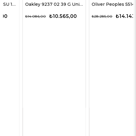
Oakley 9237 02 39 G Unisex Güneş Gözlükleri
Oliver Peoples 5514SU 1678C5 51 G Unisex Güneş Gözlükleri
₺10.565,00
₺14.143,00
₺14.086,00
₺28.285,00