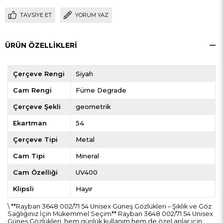
TAVSIYE ET
YORUM YAZ
ÜRÜN ÖZELLIKLERI
Çerçeve Rengi
Siyah
Cam Rengi
Füme Degrade
Çerçeve Şekli
geometrik
Ekartman
54
Çerçeve Tipi
Metal
Cam Tipi
Mineral
Cam Özelliği
UV400
Klipsli
Hayır
\ **Rayban 3648 002/71 54 Unisex Güneş Gözlükleri – Şıklık ve Göz
Sağlığınız İçin Mükemmel Seçim** Rayban 3648 002/71 54 Unisex
Güneş Gözlükleri, hem günlük kullanım hem de özel anlar için