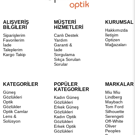
ALIŞVERİŞ
MÜŞTERİ
KURUMSAL
BİLGİLERİ
HİZMETLERİ
Hakkımızda
İletişim
Siparişlerim
Canlı Destek
Optizen
Favorilerim
Yardım
Mağazaları
İade
Garanti &
Taleplerim
İade
Kargo Takip
Sorgulama
Sıkça Sorulan
Sorular
KATEGORİLER
POPÜLER
MARKALAR
KATEGORİLER
Güneş
Miu Miu
Gözlükleri
Lindberg
Kadın Güneş
Optik
Maybach
Gözlükleri
Gözlükler
Tom Ford
Erkek Güneş
Optik Camlar
Silhouette
Gözlükleri
Lens &
Serengeti
Kadın Optik
Solüsyon
Off-White
Gözlükleri
Oliver
Erkek Optik
Peoples
Gözlükleri