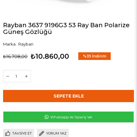
Rayban 3637 9196G3 53 Ray Ban Polarize
Güneş Gözlüğü
Marka
:
Rayban
₺10.860,00
₺16.708,00
%
35
İndirim
Whatsapp ile Sipariş Ver
TAVSIYE ET
YORUM YAZ