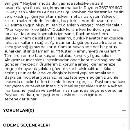
Simgesi** Rayban, moda dünyasında sofistike ve zarif
tasarımlarıyla ön plana çıkmış bir markadır. Rayban 3637 9196G3
53 Ray Ban Polarize Güneş Gözlüğü, Rayban markasının kalitesini
ve dikkatli işçiliğini yansıtan mükemmel bir parçadır. Yüksek
kaliteli malzemelerle üretilmiş bu gözlük modeli, uzun süreli
kullanıma uygun olup, stil sahibi olanların vazgeçilmezi olacaktır.
**Fonksiyonellik ve Şıklık** Gözlük kullanırken konforun yanı sıra
tarzınızı da ortaya koymak istiyorsanız, Rayban size hem
işlevsellik hem de stil sunar. Tasarımı, günlük hayatta her koşulda
rahat bir kullanım sağlar. Aynı zamanda güneşin zararlı etkilerine
karşı göz sağlığınızı da korur. Camları sayesinde net bir görüş
sunarken, stilinizi tamamlar. **Müşteri Memnuniyeti ve Garanti**
Tüm ürünlerimiz fabrikasyon hatalara karşı iki yıl garantilidir.
Aldığınız ürünler size ulaştırılmadan önce kontrolleri sağlanarak
gönderilmektedir. Ürünlerimizi koruma amaçlı denemenize
engel olmayacak şekilde güvenlik kilidi takılmaktadır. Kilidi
açılmış ürünlerde iade ve değişim işlemi yapılamamaktadır.
Başka bir model arıyorsanız, henüz listeleyemediğimiz ürünler
arasında olabilir. Lütfen bizimle iletişime geçiniz.. Rayban markası,
her yaştan ve zevkten insan için ideal seçenekler sunar. Rayban
markası, her yaştan ve zevkten insan için ideal seçenekler sunar.
Rayban markası, her yaştan ve zevkten insan için ideal
seçenekler sunar.
YORUMLAR
(0)
ÖDEME SEÇENEKLERI