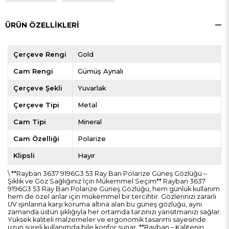
ÜRÜN ÖZELLIKLERI
Çerçeve Rengi
Gold
Cam Rengi
Gümüş Aynalı
Çerçeve Şekli
Yuvarlak
Çerçeve Tipi
Metal
Cam Tipi
Mineral
Cam Özelliği
Polarize
Klipsli
Hayır
\ **Rayban 3637 9196G3 53 Ray Ban Polarize Güneş Gözlüğü –
Şıklık ve Göz Sağlığınız İçin Mükemmel Seçim** Rayban 3637
9196G3 53 Ray Ban Polarize Güneş Gözlüğü, hem günlük kullanım
hem de özel anlar için mükemmel bir tercihtir. Gözlerinizi zararlı
UV ışınlarına karşı koruma altına alan bu güneş gözlüğü, aynı
zamanda üstün şıklığıyla her ortamda tarzınızı yansıtmanızı sağlar.
Yüksek kaliteli malzemeler ve ergonomik tasarımı sayesinde
uzun süreli kullanımda bile konfor sunar. **Rayban – Kalitenin