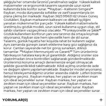
şıklığıyla her ortamda tarzınızı yansıtmanızı sağlar. Yüksek kaliteli
malzemeler ve ergonomik tasarımı sayesinde uzun süreli
kullanımda bile konfor sunar. **Rayban – Kalitenin Simgesi**
Rayban, moda dünyasında sofistike ve zarif tasarımlarıyla ön
plana çıkmış bir markadır. Rayban 3625 919631 62 Unisex Güneş
Gözlükleri, Rayban markasının kalitesini ve dikkatli işçiliğini
yansıtan mükemmel bir parçadır. Yüksek kaliteli malzemelerle
üretilmiş bu gözlük modeli, uzun süreli kullanıma uygun olup, stil
sahibi olanların vazgeçilmezi olacaktır. **Fonksiyonellik ve Şıklık**
Gözlük kullanırken konforun yanı sıra tarzınızı da ortaya koymak
istiyorsanız, Rayban size hem işlevsellik hem de stil sunar.
Tasarımı, günlük hayatta her koşulda rahat bir kullanım sağlar.
Aynı zamanda güneşin zararlı etkilerine karşı göz sağlığınızı da
korur. Camları sayesinde net bir görüş sunarken, stilinizi
tamamlar. **Müşteri Memnuniyeti ve Garanti** Tüm ürünlerimiz
fabrikasyon hatalara karşı iki yıl garantilidir. Aldığınız ürünler size
ulaştırılmadan önce kontrolleri sağlanarak gönderilmektedir.
Ürünlerimizi koruma amaçlı denemenize engel olmayacak
şekilde güvenlik kilidi takılmaktadır. Kilidi açılmış ürünlerde iade
ve değişim işlemi yapılamamaktadır. Başka bir model arıyorsanız,
henüz listeleyemediğimiz ürünler arasında olabilir. Lütfen bizimle
iletişime geçiniz.. Rayban markası, her yaştan ve zevkten insan
için ideal seçenekler sunar. Rayban markası, her yaştan ve
zevkten insan için ideal seçenekler sunar. Rayban markası, her
yaştan ve zevkten insan için ideal seçenekler sunar. Rayban
markası, her yaştan ve zevkten insan için ideal seçenekler sunar.
YORUMLAR
(0)