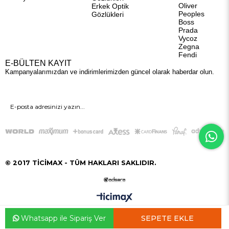
Oliver
Erkek Optik
Peoples
Gözlükleri
Boss
Prada
Vycoz
Zegna
Fendi
E-BÜLTEN KAYIT
Kampanyalarımızdan ve indirimlerimizden güncel olarak haberdar olun.
GÖNDER
© 2017 TİCİMAX - TÜM HAKLARI SAKLIDIR.
Whatsapp ile Sipariş Ver
Anasayfa
Favorilerim
Sepetim
Üye Girişi