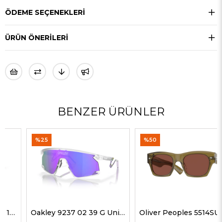
ÖDEME SEÇENEKLERI
ÜRÜN ÖNERILERI
BENZER ÜRÜNLER
%25
%50
Oakley 9237 02 39 G Unisex Güneş Gözlükleri
Oliver Peoples 5514SU 1678C5 51 G Unisex Güneş Gözlükleri