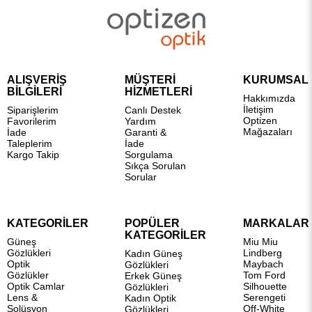
ALIŞVERİŞ
MÜŞTERİ
KURUMSAL
BİLGİLERİ
HİZMETLERİ
Hakkımızda
İletişim
Siparişlerim
Canlı Destek
Optizen
Favorilerim
Yardım
Mağazaları
İade
Garanti &
Taleplerim
İade
Kargo Takip
Sorgulama
Sıkça Sorulan
Sorular
KATEGORİLER
POPÜLER
MARKALAR
KATEGORİLER
Güneş
Miu Miu
Gözlükleri
Lindberg
Kadın Güneş
Optik
Maybach
Gözlükleri
Gözlükler
Tom Ford
Erkek Güneş
Optik Camlar
Silhouette
Gözlükleri
Lens &
Serengeti
Kadın Optik
Solüsyon
Off-White
Gözlükleri