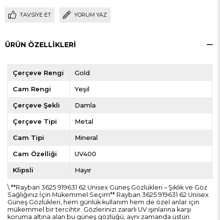
TAVSIYE ET
YORUM YAZ
ÜRÜN ÖZELLIKLERI
Çerçeve Rengi
Gold
Cam Rengi
Yeşil
Çerçeve Şekli
Damla
Çerçeve Tipi
Metal
Cam Tipi
Mineral
Cam Özelliği
UV400
Klipsli
Hayır
\ **Rayban 3625 919631 62 Unisex Güneş Gözlükleri – Şıklık ve Göz
Sağlığınız İçin Mükemmel Seçim** Rayban 3625 919631 62 Unisex
Güneş Gözlükleri, hem günlük kullanım hem de özel anlar için
mükemmel bir tercihtir. Gözlerinizi zararlı UV ışınlarına karşı
koruma altına alan bu güneş gözlüğü, aynı zamanda üstün