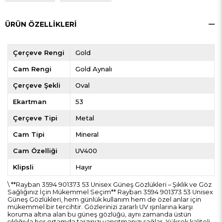
ÜRÜN ÖZELLIKLERI
Çerçeve Rengi
Gold
Cam Rengi
Gold Aynalı
Çerçeve Şekli
Oval
Ekartman
53
Çerçeve Tipi
Metal
Cam Tipi
Mineral
Cam Özelliği
UV400
Klipsli
Hayır
\ **Rayban 3594 901373 53 Unisex Güneş Gözlükleri – Şıklık ve Göz
Sağlığınız İçin Mükemmel Seçim** Rayban 3594 901373 53 Unisex
Güneş Gözlükleri, hem günlük kullanım hem de özel anlar için
mükemmel bir tercihtir. Gözlerinizi zararlı UV ışınlarına karşı
koruma altına alan bu güneş gözlüğü, aynı zamanda üstün
şıklığıyla her ortamda tarzınızı yansıtmanızı sağlar. Yüksek kaliteli