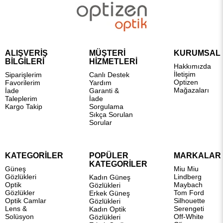
ALIŞVERİŞ
MÜŞTERİ
KURUMSAL
BİLGİLERİ
HİZMETLERİ
Hakkımızda
İletişim
Siparişlerim
Canlı Destek
Optizen
Favorilerim
Yardım
Mağazaları
İade
Garanti &
Taleplerim
İade
Kargo Takip
Sorgulama
Sıkça Sorulan
Sorular
KATEGORİLER
POPÜLER
MARKALAR
KATEGORİLER
Güneş
Miu Miu
Gözlükleri
Lindberg
Kadın Güneş
Optik
Maybach
Gözlükleri
Gözlükler
Tom Ford
Erkek Güneş
Optik Camlar
Silhouette
Gözlükleri
Lens &
Serengeti
Kadın Optik
Solüsyon
Off-White
Gözlükleri