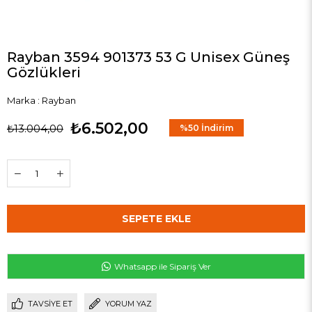
Rayban 3594 901373 53 G Unisex Güneş
Gözlükleri
Marka
:
Rayban
₺6.502,00
₺13.004,00
%
50
İndirim
Whatsapp ile Sipariş Ver
TAVSIYE ET
YORUM YAZ