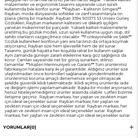
malzemeler ve ergonomik tasarımı sayesinde uzun süreli
kullanımda bile konfor sunar. **Rayban – Kalitenin Simgesi**
Rayban, moda dünyasında sofistike ve zarif tasarımlarıyla ön
plana çıkmış bir markadır. Rayban 3594 901373 53 Unisex Güneş
Gözlükleri, Rayban markasının kalitesini ve dikkatli işçiliğini
yansıtan mükemmel bir parçadır. Yüksek kaliteli malzemelerle
üretilmiş bu gözlük modeli, uzun süreli kullanıma uygun olup, stil
sahibi olanların vazgeçilmezi olacaktır. **Fonksiyonellik ve Şıklık**
Gözlük kullanırken konforun yanı sıra tarzınızı da ortaya koymak
istiyorsanız, Rayban size hem işlevsellik hem de stil sunar.
Tasarımı, günlük hayatta her koşulda rahat bir kullanım sağlar.
Aynı zamanda güneşin zararlı etkilerine karşı göz sağlığınızı da
korur. Camları sayesinde net bir görüş sunarken, stilinizi
tamamlar. **Müşteri Memnuniyeti ve Garanti** Tüm ürünlerimiz
fabrikasyon hatalara karşı iki yıl garantilidir. Aldığınız ürünler size
ulaştırılmadan önce kontrolleri sağlanarak gönderilmektedir.
Ürünlerimizi koruma amaçlı denemenize engel olmayacak
şekilde güvenlik kilidi takılmaktadır. Kilidi açılmış ürünlerde iade
ve değişim işlemi yapılamamaktadır. Başka bir model arıyorsanız,
henüz listeleyemediğimiz ürünler arasında olabilir. Lütfen bizimle
iletişime geçiniz.. Rayban markası, her yaştan ve zevkten insan
için ideal seçenekler sunar. Rayban markası, her yaştan ve
zevkten insan için ideal seçenekler sunar. Rayban markası, her
yaştan ve zevkten insan için ideal seçenekler sunar. Rayban
markası, her yaştan ve zevkten insan için ideal seçenekler sunar.
YORUMLAR
(0)