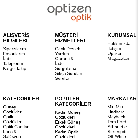
ALIŞVERİŞ
MÜŞTERİ
KURUMSAL
BİLGİLERİ
HİZMETLERİ
Hakkımızda
İletişim
Siparişlerim
Canlı Destek
Optizen
Favorilerim
Yardım
Mağazaları
İade
Garanti &
Taleplerim
İade
Kargo Takip
Sorgulama
Sıkça Sorulan
Sorular
KATEGORİLER
POPÜLER
MARKALAR
KATEGORİLER
Güneş
Miu Miu
Gözlükleri
Lindberg
Kadın Güneş
Optik
Maybach
Gözlükleri
Gözlükler
Tom Ford
Erkek Güneş
Optik Camlar
Silhouette
Gözlükleri
Lens &
Serengeti
Kadın Optik
Solüsyon
Off-White
Gözlükleri