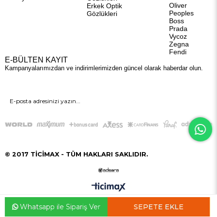
Oliver
Erkek Optik
Peoples
Gözlükleri
Boss
Prada
Vycoz
Zegna
Fendi
E-BÜLTEN KAYIT
Kampanyalarımızdan ve indirimlerimizden güncel olarak haberdar olun.
GÖNDER
© 2017 TİCİMAX - TÜM HAKLARI SAKLIDIR.
Whatsapp ile Sipariş Ver
Anasayfa
Favorilerim
Sepetim
Üye Girişi