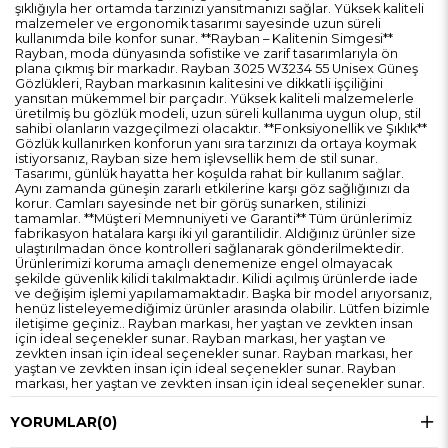
şıklığıyla her ortamda tarzınızı yansıtmanızı sağlar. Yüksek kaliteli
malzemeler ve ergonomik tasarımı sayesinde uzun süreli
kullanımda bile konfor sunar. **Rayban – Kalitenin Simgesi**
Rayban, moda dünyasında sofistike ve zarif tasarımlarıyla ön
plana çıkmış bir markadır. Rayban 3025 W3234 55 Unisex Güneş
Gözlükleri, Rayban markasının kalitesini ve dikkatli işçiliğini
yansıtan mükemmel bir parçadır. Yüksek kaliteli malzemelerle
üretilmiş bu gözlük modeli, uzun süreli kullanıma uygun olup, stil
sahibi olanların vazgeçilmezi olacaktır. **Fonksiyonellik ve Şıklık**
Gözlük kullanırken konforun yanı sıra tarzınızı da ortaya koymak
istiyorsanız, Rayban size hem işlevsellik hem de stil sunar.
Tasarımı, günlük hayatta her koşulda rahat bir kullanım sağlar.
Aynı zamanda güneşin zararlı etkilerine karşı göz sağlığınızı da
korur. Camları sayesinde net bir görüş sunarken, stilinizi
tamamlar. **Müşteri Memnuniyeti ve Garanti** Tüm ürünlerimiz
fabrikasyon hatalara karşı iki yıl garantilidir. Aldığınız ürünler size
ulaştırılmadan önce kontrolleri sağlanarak gönderilmektedir.
Ürünlerimizi koruma amaçlı denemenize engel olmayacak
şekilde güvenlik kilidi takılmaktadır. Kilidi açılmış ürünlerde iade
ve değişim işlemi yapılamamaktadır. Başka bir model arıyorsanız,
henüz listeleyemediğimiz ürünler arasında olabilir. Lütfen bizimle
iletişime geçiniz.. Rayban markası, her yaştan ve zevkten insan
için ideal seçenekler sunar. Rayban markası, her yaştan ve
zevkten insan için ideal seçenekler sunar. Rayban markası, her
yaştan ve zevkten insan için ideal seçenekler sunar. Rayban
markası, her yaştan ve zevkten insan için ideal seçenekler sunar.
YORUMLAR
(0)