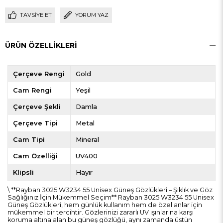
TAVSIYE ET
YORUM YAZ
ÜRÜN ÖZELLIKLERI
Çerçeve Rengi
Gold
Cam Rengi
Yeşil
Çerçeve Şekli
Damla
Çerçeve Tipi
Metal
Cam Tipi
Mineral
Cam Özelliği
UV400
Klipsli
Hayır
\ **Rayban 3025 W3234 55 Unisex Güneş Gözlükleri – Şıklık ve Göz
Sağlığınız İçin Mükemmel Seçim** Rayban 3025 W3234 55 Unisex
Güneş Gözlükleri, hem günlük kullanım hem de özel anlar için
mükemmel bir tercihtir. Gözlerinizi zararlı UV ışınlarına karşı
koruma altına alan bu güneş gözlüğü, aynı zamanda üstün