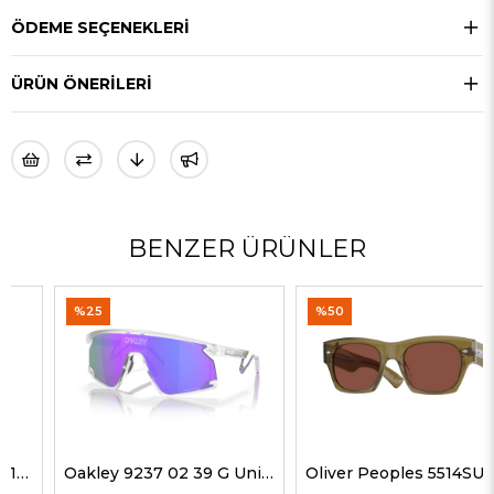
ÖDEME SEÇENEKLERI
ÜRÜN ÖNERILERI
BENZER ÜRÜNLER
%25
%50
Oakley 9237 02 39 G Unisex Güneş Gözlükleri
Oliver Peoples 5514SU 1678C5 51 G Unisex Güneş Gözlükleri