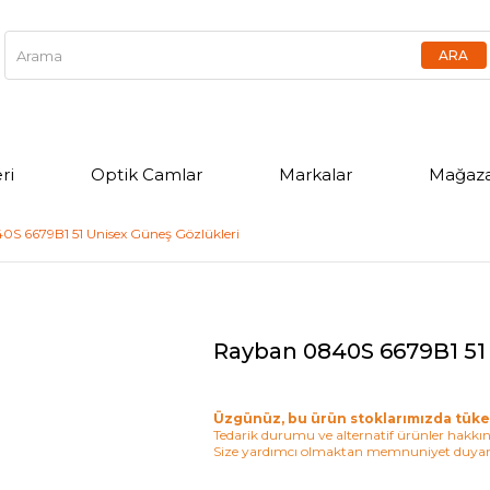
ri
Optik Camlar
Markalar
Mağaza
S 6679B1 51 Unisex Güneş Gözlükleri
Rayban 0840S 6679B1 51
Üzgünüz, bu ürün stoklarımızda tüke
Tedarik durumu ve alternatif ürünler hakkınd
Size yardımcı olmaktan memnuniyet duyar