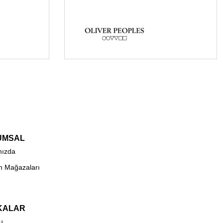
UMSAL
mızda
n Mağazaları
KALAR
u