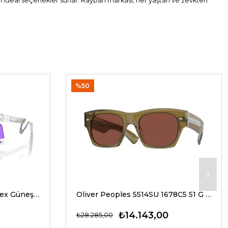
çin ideal seçenekler sunar. Rayban markası, her yaştan ve zevkten
%50
Oakley 9237 02 39 G Unisex Güneş Gözlükleri
Oliver Peoples 5514SU 1678C5 51 G Unisex Güneş Gözlükleri
₺14.143,00
₺28.285,00