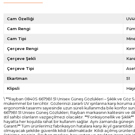
Cam Özelliği
UV4
Cam Rengi
Fü
Cam Tipi
Mine
Çerçeve Rengi
Kırm
Çerçeve Şekli
Kar
Çerçeve Tipi
Ase
Ekartman
51
Klipsli
Hayı
\ **Rayban 0840S 6679B1 51 Unisex Güneş Gözlükleri – Şıklık ve Göz
mükemmel bir tercihtir. Gözlerinizi zararlı UV ışınlarına karşı koruma
ergonomik tasarımı sayesinde uzun süreli kullanımda bile konfor sun
6679B1 51 Unisex Güneş Gözlükleri, Rayban markasının kalitesini ve di
stil sahibi olanların vazgeçilmezi olacaktır. **Fonksiyonellik ve Şıklık
hayatta her koşulda rahat bir kullanım sağlar. Aynı zamanda güneşin za
Garanti** Tüm ürünlerimiz fabrikasyon hatalara karşı iki yıl garantil
olmayacak şekilde güvenlik kilidi takılmaktadır. Kilidi açılmış ürünl