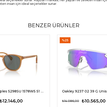
 ideal seçenekler sunar. Rayban markası, her yaştan ve zevkten insan i
ten insan için ideal seçenekler sunar.
BENZER ÜRÜNLER
%25
Oliver Peoples 5298SU 1578W5 51 G Unisex Güneş Gözlükleri
₺12.146,00
₺10.565,00
₺14.086,00