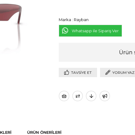
Marka
:
Rayban
Whatsapp ile Sipariş Ver
Ürün 
TAVSIYE ET
YORUM YAZ
KLERI
ÜRÜN ÖNERILERI