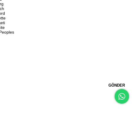
rg
ch
ord
ette
eti
ite
 Peoples
GÖNDER