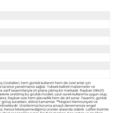
 Gözlükleri, hem günlük kullanım hem de özel anlar için
 tarzınızı yansıtmanızı sağlar. Yüksek kaliteli malzemeler ve
e zarif tasarımlarıyla ön plana çıkmış bir markadır. Rayban 0840S
elerle üretilmiş bu gözlük modeli, uzun süreli kullanıma uygun olup,
rsanız, Rayban size hem işlevsellik hem de stil sunar. Tasarımı, günlük
ir görüş sunarken, stilinizi tamamlar. **Müşteri Memnuniyeti ve
gönderilmektedir. Ürünlerimizi koruma amaçlı denemenize engel
z, henüz listeleyemediğimiz ürünler arasında olabilir. Lütfen bizimle