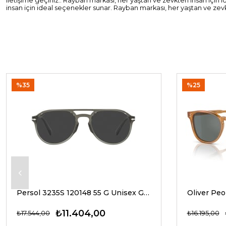
iletişime geçiniz.. Rayban markası, her yaştan ve zevkten insan için
insan için ideal seçenekler sunar. Rayban markası, her yaştan ve zevk
%35
%25
Persol 3235S 120148 55 G Unisex Güneş Gözlükleri
₺11.404,00
₺17.544,00
₺16.195,00