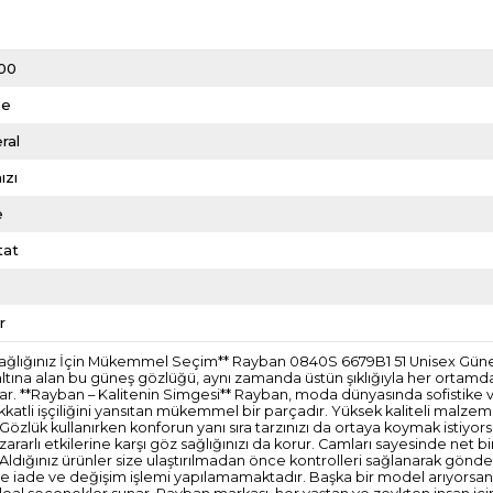
00
me
ral
ızı
e
tat
r
 Sağlığınız İçin Mükemmel Seçim** Rayban 0840S 6679B1 51 Unisex Güneş
 altına alan bu güneş gözlüğü, aynı zamanda üstün şıklığıyla her ortamda
ar. **Rayban – Kalitenin Simgesi** Rayban, moda dünyasında sofistike v
kkatli işçiliğini yansıtan mükemmel bir parçadır. Yüksek kaliteli malzem
** Gözlük kullanırken konforun yanı sıra tarzınızı da ortaya koymak istiyo
rarlı etkilerine karşı göz sağlığınızı da korur. Camları sayesinde net b
idir. Aldığınız ürünler size ulaştırılmadan önce kontrolleri sağlanarak 
erde iade ve değişim işlemi yapılamamaktadır. Başka bir model arıyorsanı