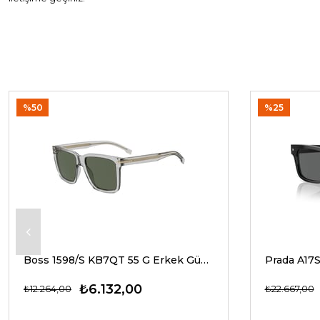
%50
%25
Boss 1598/S KB7QT 55 G Erkek Güneş Gözlükleri
₺6.132,00
₺12.264,00
₺22.667,00