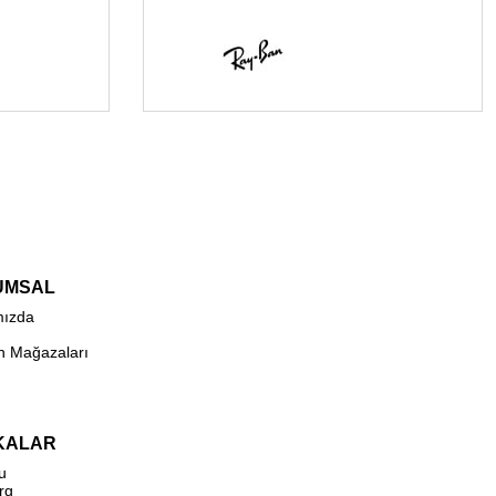
UMSAL
mızda
n Mağazaları
KALAR
u
rg