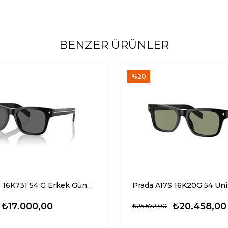
BENZER ÜRÜNLER
%20
Prada A17S 16K731 54 G Erkek Güneş Gözlükleri
₺17.000,00
₺20.458,00
₺25.572,00