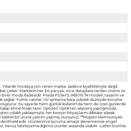
ir. Yıllardır modaya yön veren marka, sadece kıyafetleriyle değil,
kkat çeker. Markanın her bir parçası, ince detaylara verilen önemi ve
n birer moda ifadesidir. Prada PS54YS 1AB01V 74 modeli, tasarım ve
lık sağlar. Füme camlar, UV ışınlarına karşı yüksek düzeyde koruma
stil oluşturur; bu sayede hem günlük kullanımda hem de özel günlerde
kip etme fırsatı tanır. Optizen Optik’ten alışveriş yaptığınızda,
i odaklı yaklaşımıyla, her bireyin ihtiyaçlarını dikkate alarak
 kaliteli bir ürüne yatırım yapmış olursunuz. **Müşteri Memnuniyeti
ak gönderilmektedir. Ürünlerimizi koruma amaçlı denemenize engel
z, henüz listeleyemediğimiz ürünler arasında olabilir. Lütfen bizimle