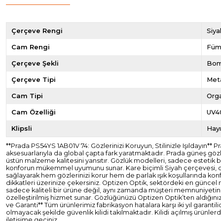
Çerçeve Rengi
Siya
Cam Rengi
Fü
Çerçeve Şekli
Bom
Çerçeve Tipi
Met
Cam Tipi
Org
Cam Özelliği
UV4
Klipsli
Hayı
**Prada PS54YS 1AB01V 74: Gözlerinizi Koruyun, Stilinizle Işıldayın** P
aksesuarlarıyla da global çapta fark yaratmaktadır. Prada güneş gözlü
üstün malzeme kalitesini yansıtır. Gözlük modelleri, sadece estetik
konforun mükemmel uyumunu sunar. Kare biçimli Siyah çerçevesi, dayan
sağlayarak hem gözlerinizi korur hem de parlak ışık koşullarında kon
dikkatleri üzerinize çekersiniz. Optizen Optik, sektördeki en güncel 
sadece kaliteli bir ürüne değil, aynı zamanda müşteri memnuniyetini e
özelleştirilmiş hizmet sunar. Gözlüğünüzü Optizen Optik’ten aldığınız
ve Garanti** Tüm ürünlerimiz fabrikasyon hatalara karşı iki yıl garan
olmayacak şekilde güvenlik kilidi takılmaktadır. Kilidi açılmış ürünl
iletişime geçiniz.