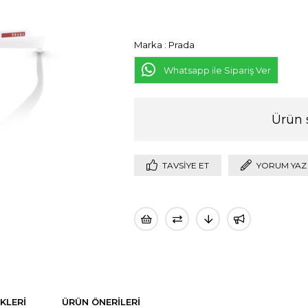
Marka
:
Prada
Whatsapp ile Sipariş Ver
Ürün 
TAVSIYE ET
YORUM YAZ
KLERI
ÜRÜN ÖNERILERI