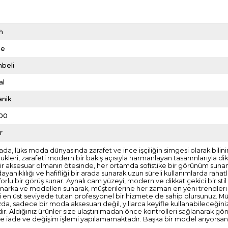
h
me
beli
al
anik
00
r
rada, lüks moda dünyasında zarafet ve ince işçiliğin simgesi olarak bilin
kleri, zarafeti modern bir bakış açısıyla harmanlayan tasarımlarıyla di
 bir aksesuar olmanın ötesinde, her ortamda sofistike bir görünüm suna
ıklılığı ve hafifliği bir arada sunarak uzun süreli kullanımlarda rahat
forlu bir görüş sunar. Aynalı cam yüzeyi, modern ve dikkat çekici bir 
marka ve modelleri sunarak, müşterilerine her zaman en yeni trendleri ta
n üst seviyede tutan profesyonel bir hizmete de sahip olursunuz. Müşter
da, sadece bir moda aksesuarı değil, yıllarca keyifle kullanabileceğiniz
tilidir. Aldığınız ürünler size ulaştırılmadan önce kontrolleri sağlanar
erde iade ve değişim işlemi yapılamamaktadır. Başka bir model arıyorsanı