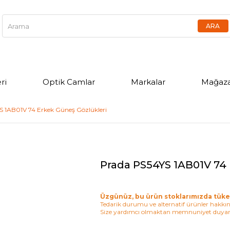
ri
Optik Camlar
Markalar
Mağaza
S 1AB01V 74 Erkek Güneş Gözlükleri
Prada PS54YS 1AB01V 74 
Üzgünüz, bu ürün stoklarımızda tüke
Tedarik durumu ve alternatif ürünler hakkınd
Size yardımcı olmaktan memnuniyet duyar