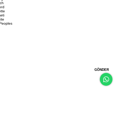
ch
ord
ette
eti
ite
 Peoples
GÖNDER