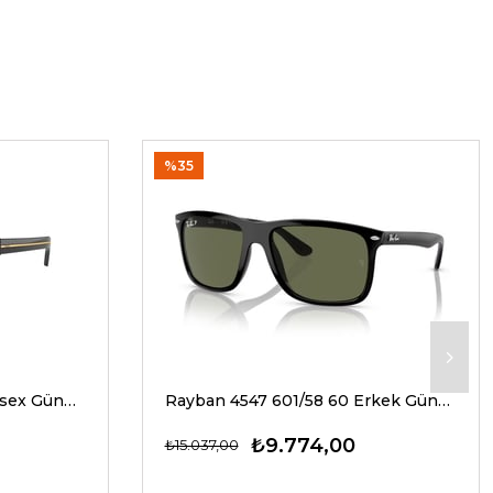
%35
Prada A17S 16K20G 54 Unisex Güneş Gözlükleri
Rayban 4547 601/58 60 Erkek Güneş Gözlükleri
₺9.774,00
₺15.037,00