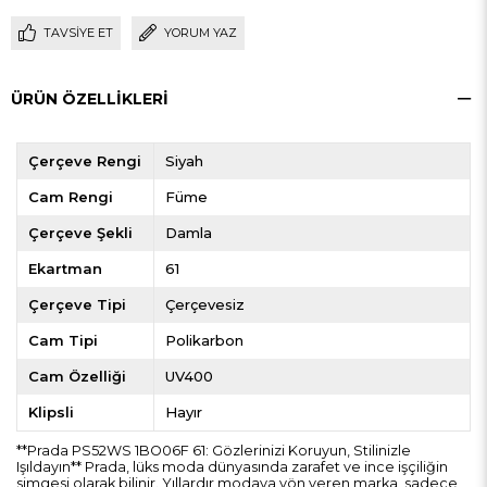
TAVSIYE ET
YORUM YAZ
ÜRÜN ÖZELLIKLERI
Çerçeve Rengi
Siyah
Cam Rengi
Füme
Çerçeve Şekli
Damla
Ekartman
61
Çerçeve Tipi
Çerçevesiz
Cam Tipi
Polikarbon
Cam Özelliği
UV400
Klipsli
Hayır
**Prada PS52WS 1BO06F 61: Gözlerinizi Koruyun, Stilinizle
Işıldayın** Prada, lüks moda dünyasında zarafet ve ince işçiliğin
simgesi olarak bilinir. Yıllardır modaya yön veren marka, sadece