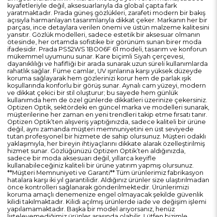
kıyafetleriyle değil, aksesuarlarıyla da global çapta fark
yaratmaktadır. Prada güneş gözlükleri, zarafeti modern bir bakış
açısıyla harmanlayan tasarımlarıyla dikkat çeker. Markanın her bir
parçası, ince detaylara verilen önemi ve üstün malzeme kalitesini
yansıtır. Gözlük modelleri, sadece estetik bir aksesuar olmanın
ötesinde, her ortamda sofistike bir görünüm sunan birer moda
ifadesidir. Prada PS52WS 1BO06F 61 modeli, tasarım ve konforun
mükemmel uyumunu sunar. Kare biçimli Siyah çerçevesi,
dayanıklılığı ve hafifliği bir arada sunarak uzun süreli kullanımlarda
rahatlık sağlar. Füme camlar, UV ışınlarına karşı yüksek düzeyde
koruma sağlayarak hem gözlerinizi korur hem de parlak ışık
koşullarında konforlu bir görüş sunar. Aynalı cam yüzeyi, modern
ve dikkat çekici bir stil oluşturur; bu sayede hem günlük
kullanımda hem de özel günlerde dikkatleri üzerinize çekersiniz.
Optizen Optik, sektördeki en güncel marka ve modelleri sunarak,
müşterilerine her zaman en yeni trendleri takip etme fırsatı tanır.
Optizen Optik’ten alışveriş yaptığınızda, sadece kaliteli bir ürüne
değil, aynı zamanda müşteri memnuniyetini en üst seviyede
tutan profesyonel bir hizmete de sahip olursunuz. Müşteri odaklı
yaklaşımıyla, her bireyin ihtiyaçlarını dikkate alarak özelleştirilmiş
hizmet sunar. Gözlüğünüzü Optizen Optik’ten aldığınızda,
sadece bir moda aksesuarı değil, yıllarca keyifle
kullanabileceğiniz kaliteli bir ürüne yatırım yapmış olursunuz.
**Müşteri Memnuniyeti ve Garanti** Tüm ürünlerimiz fabrikasyon
hatalara karşı iki yıl garantilidir. Aldığınız ürünler size ulaştırılmadan
önce kontrolleri sağlanarak gönderilmektedir. Ürünlerimizi
koruma amaçlı denemenize engel olmayacak şekilde güvenlik
kilidi takılmaktadır. Kilidi açılmış ürünlerde iade ve değişim işlemi
yapılamamaktadır. Başka bir model arıyorsanız, henüz
listeleyemediğimiz ürünler arasında olabilir. Lütfen bizimle